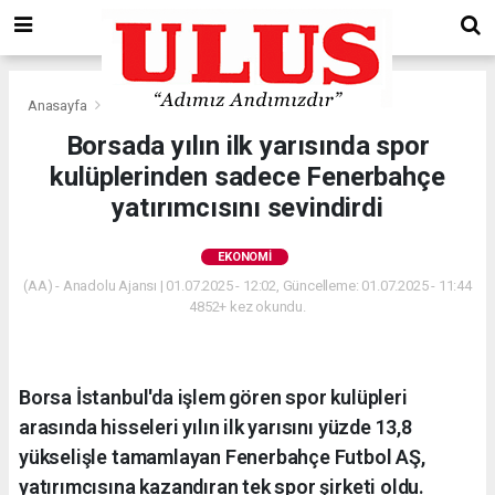
Anasayfa
Ekonomi
Borsada yılın ilk yarısında spor
kulüplerinden sadece Fenerbahçe
yatırımcısını sevindirdi
EKONOMI
(AA) - Anadolu Ajansı | 01.07.2025 - 12:02, Güncelleme: 01.07.2025 - 11:44
4852+ kez okundu.
Borsa İstanbul'da işlem gören spor kulüpleri
arasında hisseleri yılın ilk yarısını yüzde 13,8
yükselişle tamamlayan Fenerbahçe Futbol AŞ,
yatırımcısına kazandıran tek spor şirketi oldu.