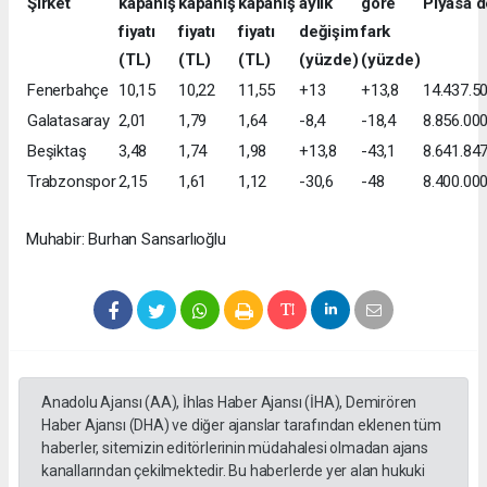
Şirket
kapanış
kapanış
kapanış
aylık
göre
Piyasa d
fiyatı
fiyatı
fiyatı
değişim
fark
(TL)
(TL)
(TL)
(yüzde)
(yüzde)
Fenerbahçe
10,15
10,22
11,55
+13
+13,8
14.437.5
Galatasaray
2,01
1,79
1,64
-8,4
-18,4
8.856.00
Beşiktaş
3,48
1,74
1,98
+13,8
-43,1
8.641.84
Trabzonspor
2,15
1,61
1,12
-30,6
-48
8.400.00
Muhabir: Burhan Sansarlıoğlu
Anadolu Ajansı (AA), İhlas Haber Ajansı (İHA), Demirören
Haber Ajansı (DHA) ve diğer ajanslar tarafından eklenen tüm
haberler, sitemizin editörlerinin müdahalesi olmadan ajans
kanallarından çekilmektedir. Bu haberlerde yer alan hukuki