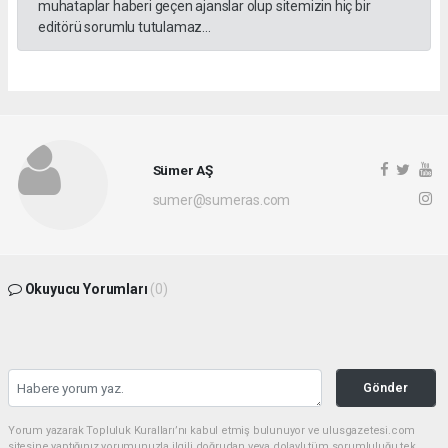
muhataplar haberi geçen ajanslar olup sitemizin hiç bir
editörü sorumlu tutulamaz...
Sümer AŞ
sumer@sumeras.com
Okuyucu Yorumları
(0)
Gönder
Yorum yazarak Topluluk Kuralları’nı kabul etmiş bulunuyor ve ulusgazetesi.com
sitesine yaptığınız yorumunuzla ilgili doğrudan veya dolaylı tüm sorumluluğu tek