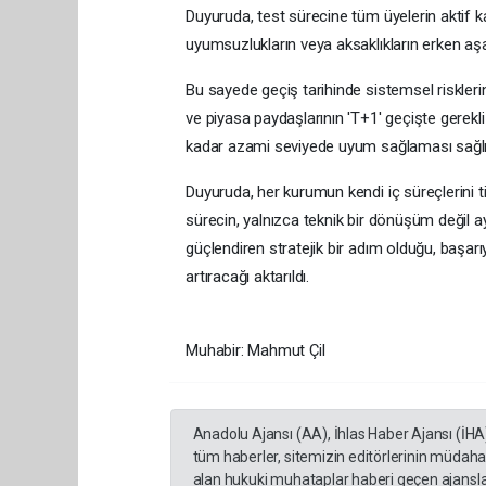
Duyuruda, test sürecine tüm üyelerin aktif ka
uyumsuzlukların veya aksaklıkların erken aşa
Bu sayede geçiş tarihinde sistemsel risklerin
ve piyasa paydaşlarının 'T+1' geçişte gerekl
kadar azami seviyede uyum sağlaması sağlıklı
Duyuruda, her kurumun kendi iç süreçlerini t
sürecin, yalnızca teknik bir dönüşüm değil
güçlendiren stratejik bir adım olduğu, başarıy
artıracağı aktarıldı.
Muhabir: Mahmut Çil
Anadolu Ajansı (AA), İhlas Haber Ajansı (İHA
tüm haberler, sitemizin editörlerinin müdaha
alan hukuki muhataplar haberi geçen ajanslar