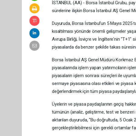
İSTANBUL (AA) - Borsa İstanbul Grubu, pay 
sürelerine ilişkin Borsa İstanbul AŞ Genel 
Duyuruda, Borsa İstanbul'un 5 Mayıs 2025 tar
kısaltılması yönünde önemli gelişmeler yaşand
Avrupa Birliği, İsviçre ve İngiltere'nin "T+1"
piyasalarda da benzer şekilde takas süresinin
Borsa İstanbul AŞ Genel Müdürü Korkmaz Er
piyasalarında işlem yapan yatırımcıların işle
piyasaların işlem sonrası süreçleri ile uyum
sermaye piyasasına olası etkileri ve piyasa k
değerlendirmek için tüm piyasa paydaşlarıyla b
Üyelerin ve piyasa paydaşlarının geçiş hakkı
tümünün (analiz, geliştirme, test ve benzeri 
aktarılan duyuruda, "Bu doğrultuda, 5 Ocak 20
gerçekleştirilebilmesi için gerekli ortamlar faal