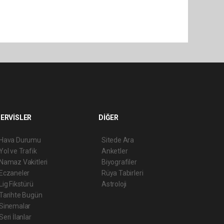
ERVİSLER
DİĞER
Hava Durumu
Sitede Ara
Yol ve Trafik
Anketler
Namaz Vakitleri
Biyografiler
Eczaneler
Rüya Tabirleri
Lig Fikstürü
Astroloji
Tarihte Bugün
Sinemalar
Seri İlanlar