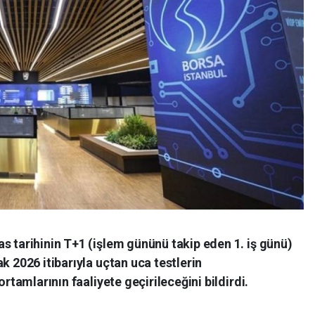
s tarihinin T+1 (işlem gününü takip eden 1. iş günü)
k 2026 itibarıyla uçtan uca testlerin
ortamlarının faaliyete geçirileceğini bildirdi.