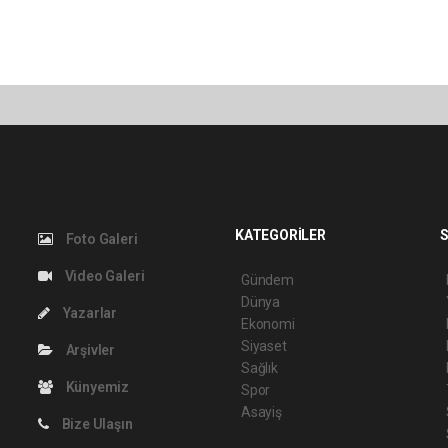
KATEGORİLER
S
Foto Galeri
Video Galeri
Gündem
Dünya
Yazarlar
Ekonomi
Siyaset
Arşivler
Sağlık
Künyemiz
Spor
Asayiş
Bize Ulaşın