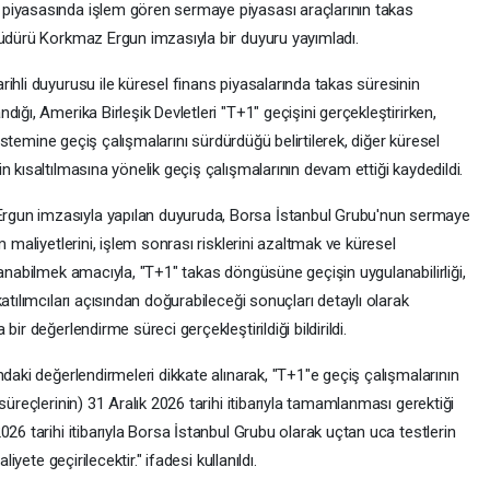
piyasasında işlem gören sermaye piyasası araçlarının takas
Müdürü Korkmaz Ergun imzasıyla bir duyuru yayımladı.
ihli duyurusu ile küresel finans piyasalarında takas süresinin
ığı, Amerika Birleşik Devletleri "T+1" geçişini gerçekleştirirken,
 sistemine geçiş çalışmalarını sürdürdüğü belirtilerek, diğer küresel
 kısaltılmasına yönelik geçiş çalışmalarının devam ettiği kaydedildi.
gun imzasıyla yapılan duyuruda, Borsa İstanbul Grubu'nun sermaye
m maliyetlerini, işlem sonrası risklerini azaltmak ve küresel
lanabilmek amacıyla, "T+1" takas döngüsüne geçişin uygulanabilirliği,
atılımcıları açısından doğurabileceği sonuçları detaylı olarak
ir değerlendirme süreci gerçekleştirildiği bildirildi.
ndaki değerlendirmeleri dikkate alınarak, "T+1"e geçiş çalışmalarının
süreçlerinin) 31 Aralık 2026 tarihi itibarıyla tamamlanması gerektiği
26 tarihi itibarıyla Borsa İstanbul Grubu olarak uçtan uca testlerin
iyete geçirilecektir." ifadesi kullanıldı.