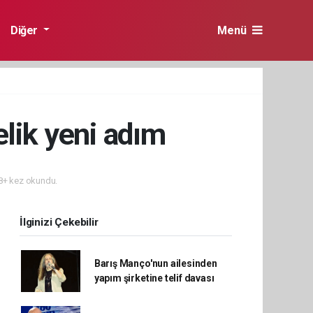
Diğer
Menü
elik yeni adım
+ kez okundu.
İlginizi Çekebilir
Barış Manço'nun ailesinden
yapım şirketine telif davası