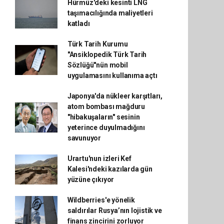
Hürmüz'deki kesinti LNG
taşımacılığında maliyetleri
katladı
Türk Tarih Kurumu
"Ansiklopedik Türk Tarih
Sözlüğü"nün mobil
uygulamasını kullanıma açtı
Japonya'da nükleer karşıtları,
atom bombası mağduru
"hibakuşaların" sesinin
yeterince duyulmadığını
savunuyor
Urartu'nun izleri Kef
Kalesi'ndeki kazılarda gün
yüzüne çıkıyor
Wildberries'e yönelik
saldırılar Rusya’nın lojistik ve
finans zincirini zorluyor