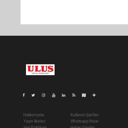
Pro-0.061
Hakkımızda
Kullanım Şartları
Yayın İlkeleri
Whatsapp İhbar
Veri Politikası
Haber Gönder