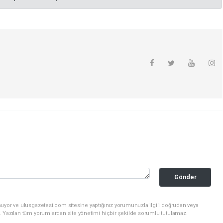
Gönder
nuyor ve ulusgazetesi.com sitesine yaptığınız yorumunuzla ilgili doğrudan veya
. Yazılan tüm yorumlardan site yönetimi hiçbir şekilde sorumlu tutulamaz.