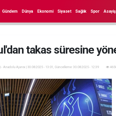
Gündem
Dünya
Ekonomi
Siyaset
Sağlık
Spor
Asayiş
l'dan takas süresine yön
 - Anadolu Ajansı | 30.08.2025 - 13:01, Güncelleme: 30.08.2025 - 12:39
4658