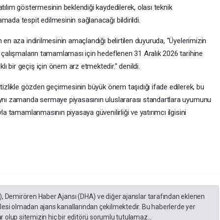
tılım göstermesinin beklendiği kaydedilerek, olası teknik
mada tespit edilmesinin sağlanacağı bildirildi.
 en aza indirilmesinin amaçlandığı belirtilen duyuruda, "Üyelerimizin
i çalışmaların tamamlaması için hedeflenen 31 Aralık 2026 tarihine
 bir geçiş için önem arz etmektedir." denildi.
itizlikle gözden geçirmesinin büyük önem taşıdığı ifade edilerek, bu
 aynı zamanda sermaye piyasasının uluslararası standartlara uyumunu
la tamamlanmasının piyasaya güvenilirliği ve yatırımcı ilgisini
), Demirören Haber Ajansı (DHA) ve diğer ajanslar tarafından eklenen
lesi olmadan ajans kanallarından çekilmektedir. Bu haberlerde yer
 olup sitemizin hiç bir editörü sorumlu tutulamaz...