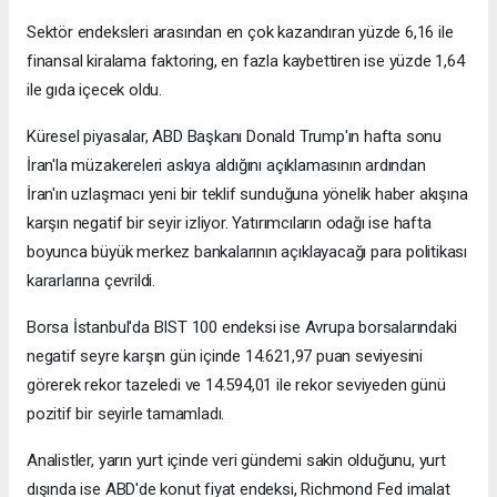
Sektör endeksleri arasından en çok kazandıran yüzde 6,16 ile
finansal kiralama faktoring, en fazla kaybettiren ise yüzde 1,64
ile gıda içecek oldu.
Küresel piyasalar, ABD Başkanı Donald Trump'ın hafta sonu
İran'la müzakereleri askıya aldığını açıklamasının ardından
İran'ın uzlaşmacı yeni bir teklif sunduğuna yönelik haber akışına
karşın negatif bir seyir izliyor. Yatırımcıların odağı ise hafta
boyunca büyük merkez bankalarının açıklayacağı para politikası
kararlarına çevrildi.
Borsa İstanbul'da BIST 100 endeksi ise Avrupa borsalarındaki
negatif seyre karşın gün içinde 14.621,97 puan seviyesini
görerek rekor tazeledi ve 14.594,01 ile rekor seviyeden günü
pozitif bir seyirle tamamladı.
Analistler, yarın yurt içinde veri gündemi sakin olduğunu, yurt
dışında ise ABD'de konut fiyat endeksi, Richmond Fed imalat