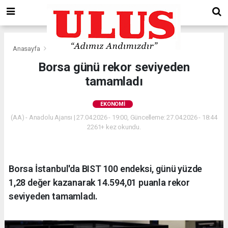
Anasayfa
Ekonomi
Borsa günü rekor seviyeden
tamamladı
EKONOMI
(AA) - Anadolu Ajansı | 27.04.2026 - 19:00, Güncelleme: 27.04.2026 - 18:44
2261+ kez okundu.
Borsa İstanbul'da BIST 100 endeksi, günü yüzde
1,28 değer kazanarak 14.594,01 puanla rekor
seviyeden tamamladı.