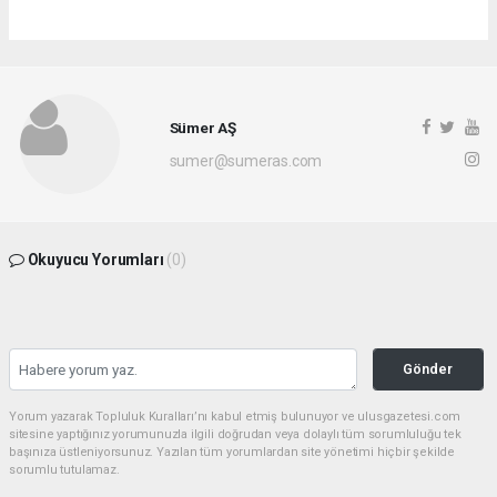
Sümer AŞ
sumer@sumeras.com
Okuyucu Yorumları
(0)
Gönder
Yorum yazarak Topluluk Kuralları’nı kabul etmiş bulunuyor ve ulusgazetesi.com
sitesine yaptığınız yorumunuzla ilgili doğrudan veya dolaylı tüm sorumluluğu tek
başınıza üstleniyorsunuz. Yazılan tüm yorumlardan site yönetimi hiçbir şekilde
sorumlu tutulamaz.