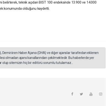
ğini belirterek, teknik açıdan BIST 100 endeksinde 13.900 ve 14.000
tek konumunda olduğunu kaydetti.
), Demirören Haber Ajansı (DHA) ve diğer ajanslar tarafından eklenen
lesi olmadan ajans kanallarından çekilmektedir. Bu haberlerde yer
 olup sitemizin hiç bir editörü sorumlu tutulamaz...