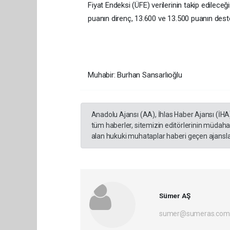
Fiyat Endeksi (ÜFE) verilerinin takip edilece
puanın direnç, 13.600 ve 13.500 puanın des
Muhabir: Burhan Sansarlıoğlu
Anadolu Ajansı (AA), İhlas Haber Ajansı (İHA
tüm haberler, sitemizin editörlerinin müdaha
alan hukuki muhataplar haberi geçen ajanslar
Sümer AŞ
sumer@sumeras.com