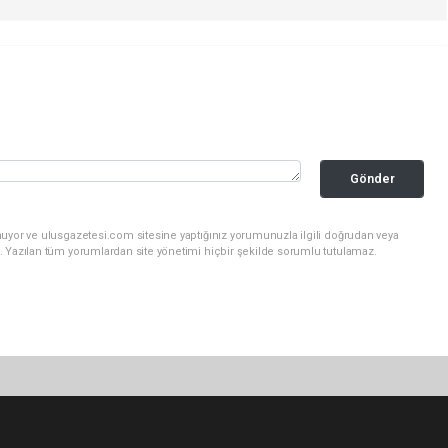
Gönder
nuyor ve ulusgazetesi.com sitesine yaptığınız yorumunuzla ilgili doğrudan veya
. Yazılan tüm yorumlardan site yönetimi hiçbir şekilde sorumlu tutulamaz.