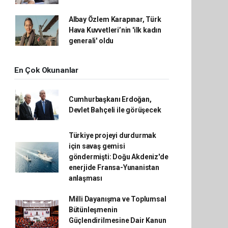
Albay Özlem Karapınar, Türk
Hava Kuvvetleri’nin 'ilk kadın
generali' oldu
En Çok Okunanlar
Cumhurbaşkanı Erdoğan,
Devlet Bahçeli ile görüşecek
Türkiye projeyi durdurmak
için savaş gemisi
göndermişti: Doğu Akdeniz'de
enerjide Fransa-Yunanistan
anlaşması
Milli Dayanışma ve Toplumsal
Bütünleşmenin
Güçlendirilmesine Dair Kanun