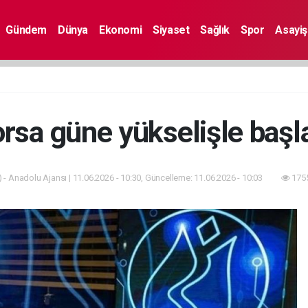
Gündem
Dünya
Ekonomi
Siyaset
Sağlık
Spor
Asayiş
rsa güne yükselişle başl
 - Anadolu Ajansı | 11.06.2026 - 10:30, Güncelleme: 11.06.2026 - 10:03
1755