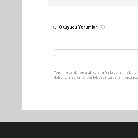
Okuyucu Yorumları
(0)
Yorum yazarak Topluluk Kuralları’nı kabul etmiş bulu
dolaylı tüm sorumluluğu tek başınıza üstleniyorsunuz