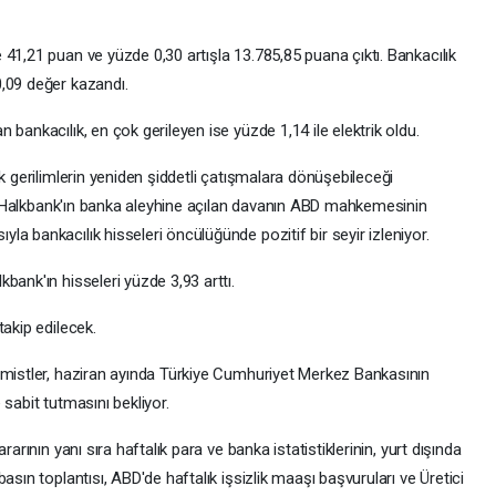
41,21 puan ve yüzde 0,30 artışla 13.785,85 puana çıktı. Bankacılık
,09 değer kazandı.
bankacılık, en çok gerileyen ise yüzde 1,14 ile elektrik oldu.
k gerilimlerin yeniden şiddetli çatışmalara dönüşebileceği
nde Halkbank'ın banka aleyhine açılan davanın ABD mahkemesinin
a bankacılık hisseleri öncülüğünde pozitif bir seyir izleniyor.
bank'ın hisseleri yüzde 3,93 arttı.
takip edilecek.
omistler, haziran ayında Türkiye Cumhuriyet Merkez Bankasının
sabit tutmasını bekliyor.
arının yanı sıra haftalık para ve banka istatistiklerinin, yurt dışında
asın toplantısı, ABD'de haftalık işsizlik maaşı başvuruları ve Üretici