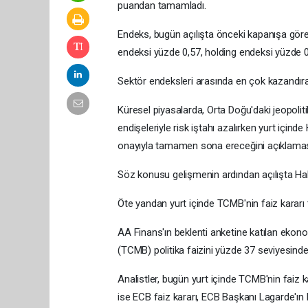
puandan tamamladı.
Endeks, bugün açılışta önceki kapanışa göre 
endeksi yüzde 0,57, holding endeksi yüzde 0
Sektör endeksleri arasında en çok kazandıran 
Küresel piyasalarda, Orta Doğu'daki jeopoliti
endişeleriyle risk iştahı azalırken yurt içi
onayıyla tamamen sona ereceğini açıklamasıyl
Söz konusu gelişmenin ardından açılışta Halk
Öte yandan yurt içinde TCMB'nin faiz kararı 
AA Finans'ın beklenti anketine katılan ekon
(TCMB) politika faizini yüzde 37 seviyesinde 
Analistler, bugün yurt içinde TCMB'nin faiz kar
ise ECB faiz kararı, ECB Başkanı Lagarde'ın b