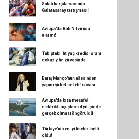
Salah karşılamasında
Galatasaray tartışması!
Avrupa'da Batı Nil virüsü
alarmı!
Takipteki ihtiyaç kredisi oranı
dokuz yılın zirvesinde
Barış Manço'nun ailesinden
yapım şirketine telif davası
Avrupa'da kısa mesafeli
elektrikli uçuşların 4 yıl içinde
gerçek olması öngörüldü
Türkiye'nin en iyi liseleri belli
oldu!