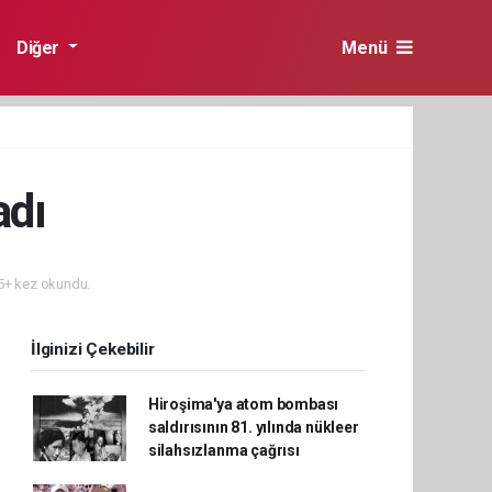
Diğer
Menü
adı
+ kez okundu.
İlginizi Çekebilir
Hiroşima'ya atom bombası
saldırısının 81. yılında nükleer
silahsızlanma çağrısı