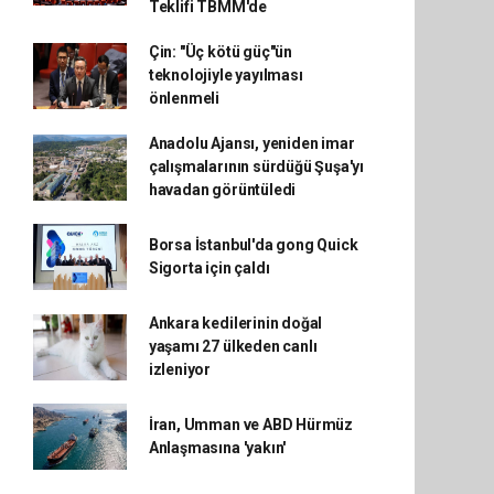
Teklifi TBMM'de
Çin: "Üç kötü güç"ün
teknolojiyle yayılması
önlenmeli
Anadolu Ajansı, yeniden imar
çalışmalarının sürdüğü Şuşa'yı
havadan görüntüledi
Borsa İstanbul'da gong Quick
Sigorta için çaldı
Ankara kedilerinin doğal
yaşamı 27 ülkeden canlı
izleniyor
İran, Umman ve ABD Hürmüz
Anlaşmasına 'yakın'