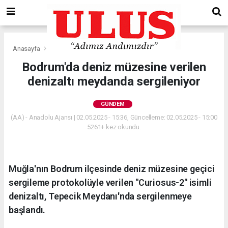
Anasayfa
Gündem
Bodrum'da deniz müzesine verilen
denizaltı meydanda sergileniyor
GÜNDEM
(AA) - Anadolu Ajansı | 02.05.2025 - 15:36, Güncelleme: 02.05.2025 - 15:00
5261+ kez okundu.
Muğla'nın Bodrum ilçesinde deniz müzesine geçici
sergileme protokolüyle verilen "Curiosus-2" isimli
denizaltı, Tepecik Meydanı'nda sergilenmeye
başlandı.