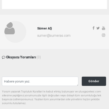
Sümer AŞ
sumer@sumeras.com
Okuyucu Yorumları
(0)
Gönder
Yorum yazarak Topluluk Kuralları’nı kabul etmiş bulunuyor ve ulusgazetesi.com
sitesine yaptığınız yorumunuzla ilgili doğrudan veya dolaylı tüm sorumluluğu tek
başınıza üstleniyorsunuz. Yazılan tüm yorumlardan site yönetimi hiçbir şekilde
sorumlu tutulamaz.