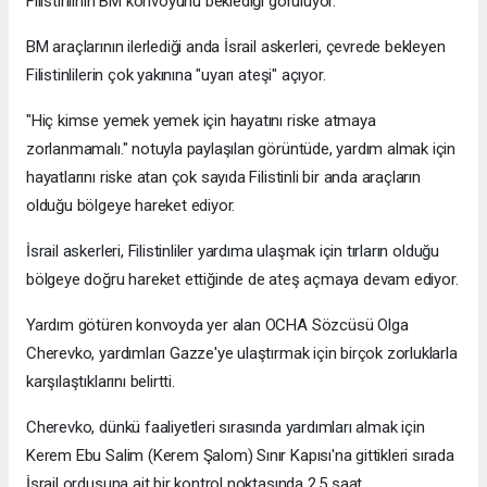
Filistinlinin BM konvoyunu beklediği görülüyor.
BM araçlarının ilerlediği anda İsrail askerleri, çevrede bekleyen
Filistinlilerin çok yakınına "uyarı ateşi" açıyor.
"Hiç kimse yemek yemek için hayatını riske atmaya
zorlanmamalı." notuyla paylaşılan görüntüde, yardım almak için
hayatlarını riske atan çok sayıda Filistinli bir anda araçların
olduğu bölgeye hareket ediyor.
İsrail askerleri, Filistinliler yardıma ulaşmak için tırların olduğu
bölgeye doğru hareket ettiğinde de ateş açmaya devam ediyor.
Yardım götüren konvoyda yer alan OCHA Sözcüsü Olga
Cherevko, yardımları Gazze'ye ulaştırmak için birçok zorluklarla
karşılaştıklarını belirtti.
Cherevko, dünkü faaliyetleri sırasında yardımları almak için
Kerem Ebu Salim (Kerem Şalom) Sınır Kapısı'na gittikleri sırada
İsrail ordusuna ait bir kontrol noktasında 2,5 saat