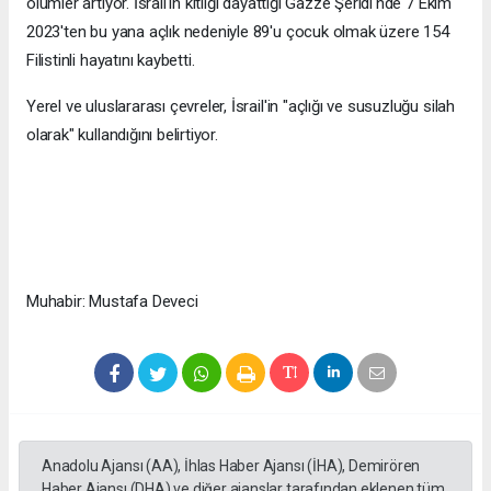
ölümler artıyor. İsrail'in kıtlığı dayattığı Gazze Şeridi'nde 7 Ekim
2023'ten bu yana açlık nedeniyle 89'u çocuk olmak üzere 154
Filistinli hayatını kaybetti.
Yerel ve uluslararası çevreler, İsrail'in "açlığı ve susuzluğu silah
olarak" kullandığını belirtiyor.
Muhabir: Mustafa Deveci
Anadolu Ajansı (AA), İhlas Haber Ajansı (İHA), Demirören
Haber Ajansı (DHA) ve diğer ajanslar tarafından eklenen tüm