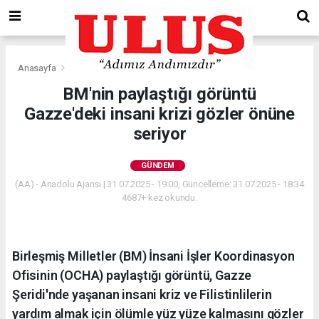
Anasayfa
Gündem
BM'nin paylaştığı görüntü
Gazze'deki insani krizi gözler önüne
seriyor
GÜNDEM
(AA) - Anadolu Ajansı | 31.07.2025 - 19:00, Güncelleme: 31.07.2025 - 18:34
4687+ kez okundu.
Birleşmiş Milletler (BM) İnsani İşler Koordinasyon
Ofisinin (OCHA) paylaştığı görüntü, Gazze
Şeridi'nde yaşanan insani kriz ve Filistinlilerin
yardım almak için ölümle yüz yüze kalmasını gözler