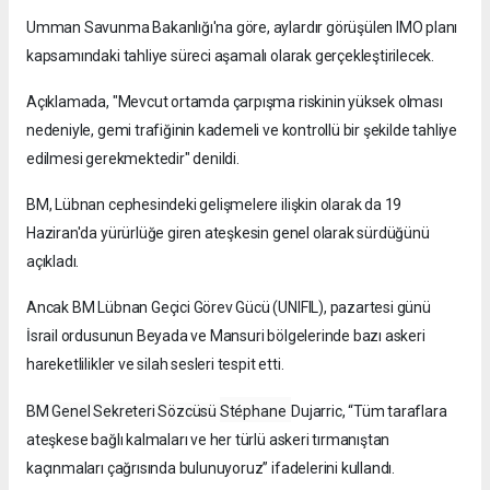
Umman Savunma Bakanlığı'na göre, aylardır görüşülen IMO planı
kapsamındaki tahliye süreci aşamalı olarak gerçekleştirilecek.
Açıklamada, "Mevcut ortamda çarpışma riskinin yüksek olması
nedeniyle, gemi trafiğinin kademeli ve kontrollü bir şekilde tahliye
edilmesi gerekmektedir" denildi.
BM, Lübnan cephesindeki gelişmelere ilişkin olarak da 19
Haziran'da yürürlüğe giren ateşkesin genel olarak sürdüğünü
açıkladı.
Ancak BM Lübnan Geçici Görev Gücü (UNIFIL), pazartesi günü
İsrail ordusunun Beyada ve Mansuri bölgelerinde bazı askeri
hareketlilikler ve silah sesleri tespit etti.
BM
Genel
Sekreteri
Sözcüsü
Stéphane
Dujarric, “Tüm taraflara
ateşkese bağlı kalmaları ve her türlü askeri tırmanıştan
kaçınmaları çağrısında bulunuyoruz” ifadelerini kullandı.