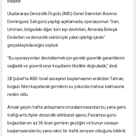
başladı .
Uluslararası Denizcilik Örgütü (IMO) Genel Sekreteri Arsenio
Dominguez Salı günü yaptığı açıklamada, operasyonun "İran,
Umman, bölgedeki diğer tüm kıyı devletleri, Amerika Birleşik
Devletleri ve denizcilik sektörüyle yakın işbirliği içinde"
gerçekleştirileceğini söyledi.
"Bu operasyonları desteklemek için gerekli güvenlik garantilerini
sağladık ve güvenli seyir koşullarını titizlikle doğruladık," dedi.
28 Şubat'ta ABD-İsrail savaşının başlamasının ardından Tahran,
boğazı fiilen kapatarak gemilerin su yolunda mahsur kalmasına
neden oldu.
Ancak geçen hafta anlaşmanın imzalanmasından bu yana gemi
trafiği arttı; Kpler denizcilik istihbarat ajansı, Pazartesi günü
boğazdan en az 36 ticari geminin geçtiğini ve bunun savaşın
başlamasından bu yana rekor bir trafik seviyesi olduğunu bildirdi.