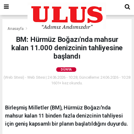
Anasayfa
Dünya
BM: Hürmüz Boğazı'nda mahsur
kalan 11.000 denizcinin tahliyesine
başlandı
DÜNYA
(Web Sitesi) - Web Sitesi | 24.06.2026 - 10:28, Güncelleme: 24.06.2026 - 10:28
1601+ kez okundu.
Birleşmiş Milletler (BM), Hürmüz Boğazı'nda
mahsur kalan 11 binden fazla denizcinin tahliyesi
için geniş kapsamlı bir planın başlatıldığını duyurdu.