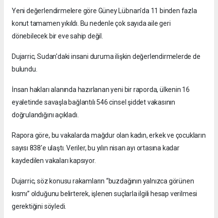
Yeni değerlendirmelere göre Güney Lübnan'da 11 binden fazla
konut tamamen yıkıldı. Bu nedenle çok sayıda aile geri
dönebilecek bir eve sahip değil.
Dujarric, Sudan'daki insani duruma ilişkin değerlendirmelerde de
bulundu.
İnsan hakları alanında hazırlanan yeni bir raporda, ülkenin 16
eyaletinde savaşla bağlantılı 546 cinsel şiddet vakasının
doğrulandığını açıkladı.
Rapora göre, bu vakalarda mağdur olan kadın, erkek ve çocukların
sayısı 838'e ulaştı. Veriler, bu yılın nisan ayı ortasına kadar
kaydedilen vakaları kapsıyor.
Dujarric, söz konusu rakamların “buzdağının yalnızca görünen
kısmı” olduğunu belirterek, işlenen suçlarla ilgili hesap verilmesi
gerektiğini söyledi.