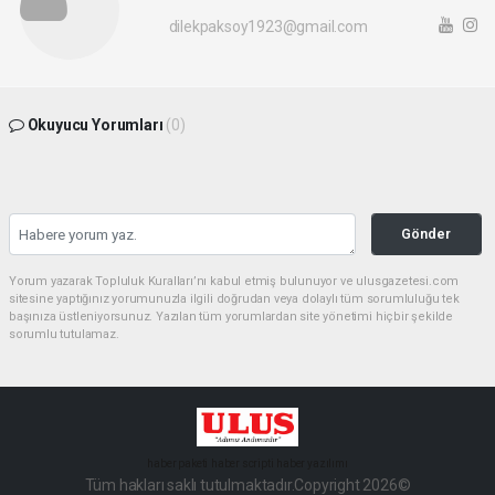
dilekpaksoy1923@gmail.com
Okuyucu Yorumları
(0)
Gönder
Yorum yazarak Topluluk Kuralları’nı kabul etmiş bulunuyor ve ulusgazetesi.com
sitesine yaptığınız yorumunuzla ilgili doğrudan veya dolaylı tüm sorumluluğu tek
başınıza üstleniyorsunuz. Yazılan tüm yorumlardan site yönetimi hiçbir şekilde
sorumlu tutulamaz.
haber paketi
haber scripti
haber yazılımı
Tüm hakları saklı tutulmaktadır.Copyright 2026©