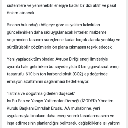
sistemlere ve yenilenebilir enerjiye kadar bir dizi aktif ve pasif
önlem alınacak.
Binanın bulunduğu bölgeye göre ısı yalıtım kalınlıkları
güncellenirken daha sıkı uygulanacak kriterler, malzeme
seçiminden tasarım süreçlerine kadar birçok alanda yenilikçi ve
sürdürülebilir çözümlerin ön plana çıkmasını teşvik edecek.
Yeni yapılacak tüm binalar, Avrupa Birliği enerji limitleriyle
uyumlu hale getirilirken bu sayede yılda 3 bin gigavatsaat enerji
tasarrufu, 610 bin ton karbondioksit (CO2) eş değerinde
emisyon azaltımının sağlanması hedefleniyor.
"Isıtma ve soğutma giderleri düşecek"
Isı Su Ses ve Yangın Yalıtımcıları Derneği (İZODER) Yönetim
Kurulu Başkanı Emrullah Eruslu, AA muhabirine, yeni
uygulamayla binaların daha enerji verimli tasarlanmasının ve
inşa edilmesinin planlandığını belirterek, değişikliklerle ısı yalıtımı