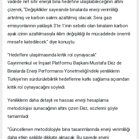
vadede net sıfır enerjili bina hedefine ulaşılabileceğinin altını
çizerek, "Değişiklikler sayesinde binalarda enerji verimliliği
artırılmış ve karbon salımı azaltılmış olacak. Sera gazı
emisyonlarının yaklaşık 3'te 1'inin sebebi olan binaların karbon
ayak izinin azaltılmasıyla iklim değişikliği ile mücadelede önemli
mesafe katedilecek." diye konuştu.
"Hedeflere ulaşılmasında kritik rol oynayacak"
Gayrimenkul ve İnşaat Platformu Başkanı Mustafa Ekiz de
Binalarda Enerji Performansı Yönetmeliği'ndeki yeniliklerin
Türkiye'nin sürdürülebilirlik hedeflerine katkı sağlama açısından
kritik rol oynayacağını söyledi.
Yeniliklerin daha detaylı ve hassas enerji hesaplama
metodolojisi sunacağının altını çizen Ekiz, sözlerini şöyle
tamamladı:
"Güncellenen metodolojiyle bina tasarımlarında enerji verimliliği
daha etkin şekilde dikkate alınacak. Bu sayede enerji