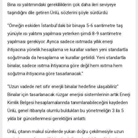
Bina ısı yalıtımındaki gerekliliklerin çok daha ileri seviyeye
taşındığını dile getiren Ünlü, sözlerini şöyle sürdürdü:
"Örneğin eskiden İstanbul'daki bir binaya 5-6 santimetre taş
yünüyle ısı yalıtımı yapılması yeterken şimdi 8-9 santimetre
yapılması gerekiyor. Ayrıca sadece ısıtmada yıllık enerji
ihtiyacına yönelik hesaplama ve kurallar varken yeni standartla
soğutmada da hesaplama ve kurallar getirildi. Yeni standartla
binalar, sadece ısıtma ihtiyacına göre değil hem ısıtma hem
soğutma ihtiyacına göre tasarlanacak."
"Uzun vadede net sıfır enerjili binalar hedefine ulaşabiliriz"
Binalar için tasarlanacak rüzgar enerjisi sistemlerinin artık Enerji
Kimlik Belgesi hesaplamalarında tanımlanabileceğini kaydeden
Ünlü, genel itibarıyla olumlu buldukları bu yönetmeliğin 3 ila 5
yılda bir güncellenmesi gerektiğini anlattı.
Ünlü, çıtanın makul sürelerde yukarı doğru çekilmesiyle uzun