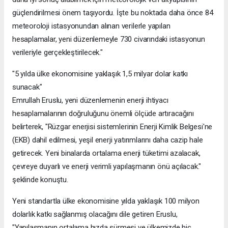
güçlendirilmesi önem taşıyordu. İşte bu noktada daha önce 84
meteoroloji istasyonundan alınan verilerle yapılan
hesaplamalar, yeni düzenlemeyle 730 civarındaki istasyonun
verileriyle gerçekleştirilecek."
"5 yılda ülke ekonomisine yaklaşık 1,5 milyar dolar katkı
sunacak"
Emrullah Eruslu, yeni düzenlemenin enerji ihtiyacı
hesaplamalarının doğruluğunu önemli ölçüde artıracağını
belirterek, "Rüzgar enerjisi sistemlerinin Enerji Kimlik Belgesi'ne
(EKB) dahil edilmesi, yeşil enerji yatırımlarını daha cazip hale
getirecek. Yeni binalarda ortalama enerji tüketimi azalacak,
çevreye duyarlı ve enerji verimli yapılaşmanın önü açılacak."
şeklinde konuştu.
Yeni standartla ülke ekonomisine yılda yaklaşık 100 milyon
dolarlık katkı sağlanmış olacağını dile getiren Eruslu,
"Yapılaşmanın ortalama hızda sürmesi ve ülkemizde hiç