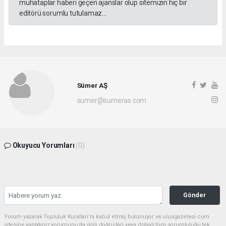
muhataplar haberi geçen ajanslar olup sitemizin hiç bir
editörü sorumlu tutulamaz...
Sümer AŞ
sumer@sumeras.com
Okuyucu Yorumları
(0)
Gönder
Yorum yazarak Topluluk Kuralları’nı kabul etmiş bulunuyor ve ulusgazetesi.com
sitesine yaptığınız yorumunuzla ilgili doğrudan veya dolaylı tüm sorumluluğu tek