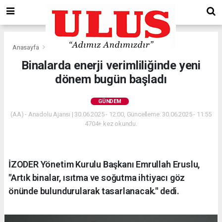
Anasayfa
Gündem
Binalarda enerji verimliliğinde yeni
dönem bugün başladı
GÜNDEM
(AA) - Anadolu Ajansı | 30.06.2025 - 12:00, Güncelleme: 30.06.2025 - 11:55
4704+ kez okundu.
İZODER Yönetim Kurulu Başkanı Emrullah Eruslu,
"Artık binalar, ısıtma ve soğutma ihtiyacı göz
önünde bulundurularak tasarlanacak." dedi.