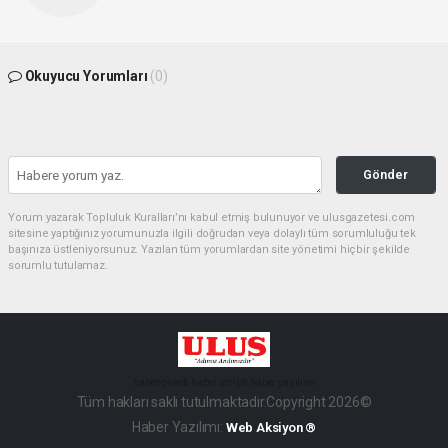
Okuyucu Yorumları
(0)
Gönder
Yorum yazarak Topluluk Kuralları’nı kabul etmiş bulunuyor ve ulusgazetesi.com
sitesine yaptığınız yorumunuzla ilgili doğrudan veya dolaylı tüm sorumluluğu tek
başınıza üstleniyorsunuz. Yazılan tüm yorumlardan site yönetimi hiçbir şekilde
sorumlu tutulamaz.
haber paketi
haber scripti
haber yazılımı
Tüm hakları saklı tutulmaktadır.Copyright 2026©
Haber Yazılımı:
Web Aksiyon ®