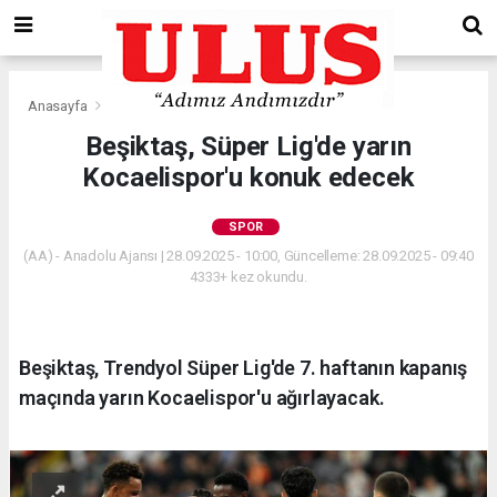
Anasayfa
Spor
Beşiktaş, Süper Lig'de yarın
Kocaelispor'u konuk edecek
SPOR
(AA) - Anadolu Ajansı | 28.09.2025 - 10:00, Güncelleme: 28.09.2025 - 09:40
4333+ kez okundu.
Beşiktaş, Trendyol Süper Lig'de 7. haftanın kapanış
maçında yarın Kocaelispor'u ağırlayacak.