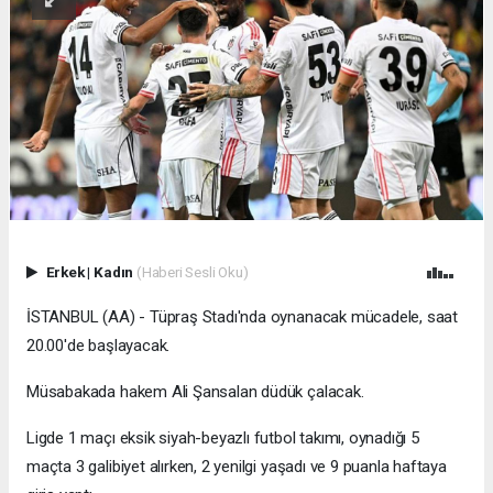
Erkek
|
Kadın
(Haberi Sesli Oku)
İSTANBUL (AA) - Tüpraş Stadı'nda oynanacak mücadele, saat
20.00'de başlayacak.
Müsabakada hakem Ali Şansalan düdük çalacak.
Ligde 1 maçı eksik siyah-beyazlı futbol takımı, oynadığı 5
maçta 3 galibiyet alırken, 2 yenilgi yaşadı ve 9 puanla haftaya