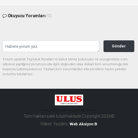
Okuyucu Yorumları
(0)
Gönder
Yorum yazarak Topluluk Kuralları’nı kabul etmiş bulunuyor ve ulusgazetesi.com
sitesine yaptığınız yorumunuzla ilgili doğrudan veya dolaylı tüm sorumluluğu tek
başınıza üstleniyorsunuz. Yazılan tüm yorumlardan site yönetimi hiçbir şekilde
sorumlu tutulamaz.
haber paketi
haber scripti
haber yazılımı
Tüm hakları saklı tutulmaktadır.Copyright 2026©
Haber Yazılımı:
Web Aksiyon ®