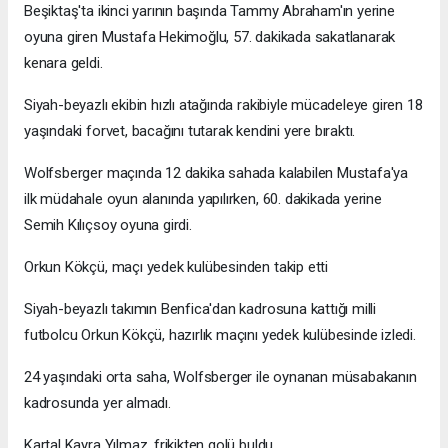
Beşiktaş'ta ikinci yarının başında Tammy Abraham'ın yerine
oyuna giren Mustafa Hekimoğlu, 57. dakikada sakatlanarak
kenara geldi.
Siyah-beyazlı ekibin hızlı atağında rakibiyle mücadeleye giren 18
yaşındaki forvet, bacağını tutarak kendini yere bıraktı.
Wolfsberger maçında 12 dakika sahada kalabilen Mustafa'ya
ilk müdahale oyun alanında yapılırken, 60. dakikada yerine
Semih Kılıçsoy oyuna girdi.
Orkun Kökçü, maçı yedek kulübesinden takip etti
Siyah-beyazlı takımın Benfica'dan kadrosuna kattığı milli
futbolcu Orkun Kökçü, hazırlık maçını yedek kulübesinde izledi.
24 yaşındaki orta saha, Wolfsberger ile oynanan müsabakanın
kadrosunda yer almadı.
Kartal Kayra Yılmaz, frikikten golü buldu