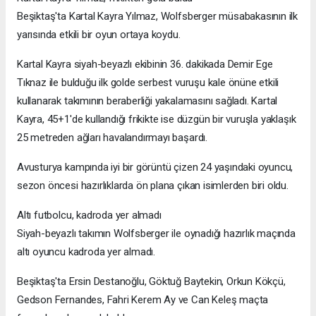
Beşiktaş'ta Kartal Kayra Yılmaz, Wolfsberger müsabakasının ilk
yarısında etkili bir oyun ortaya koydu.
Kartal Kayra siyah-beyazlı ekibinin 36. dakikada Demir Ege
Tıknaz ile bulduğu ilk golde serbest vuruşu kale önüne etkili
kullanarak takımının beraberliği yakalamasını sağladı. Kartal
Kayra, 45+1'de kullandığı frikikte ise düzgün bir vuruşla yaklaşık
25 metreden ağları havalandırmayı başardı.
Avusturya kampında iyi bir görüntü çizen 24 yaşındaki oyuncu,
sezon öncesi hazırlıklarda ön plana çıkan isimlerden biri oldu.
Altı futbolcu, kadroda yer almadı
Siyah-beyazlı takımın Wolfsberger ile oynadığı hazırlık maçında
altı oyuncu kadroda yer almadı.
Beşiktaş'ta Ersin Destanoğlu, Göktuğ Baytekin, Orkun Kökçü,
Gedson Fernandes, Fahri Kerem Ay ve Can Keleş maçta