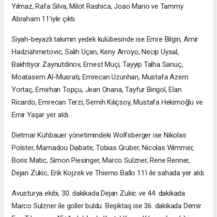
Yılmaz, Rafa Silva, Milot Rashica, Joao Mario ve Tammy
Abraham 11'iyle çıktı.
Siyah-beyazlı takımın yedek kulübesinde ise Emre Bilgin, Amir
Hadziahmetovic, Salih Uçan, Keny Arroyo, Necip Uysal,
Bakhtiyor Zaynutdinov, Ernest Muçi, Tayyip Talha Sanuç,
Moatasem Al-Musrati, Emrecan Uzunhan, Mustafa Azem
Yortaç, Emirhan Topçu, Jean Onana, Tayfur Bingöl, Elan
Ricardo, Emrecan Terzi, Semih Kılıçsoy, Mustafa Hekimoğlu ve
Emir Yaşar yer aldı.
Dietmar Kühbauer yönetimindeki Wolfsberger ise Nikolas
Polster, Mamadou Diabate, Tobias Gruber, Nicolas Wimmer,
Boris Matic, Simon Piesinger, Marco Sulzner, Rene Renner,
Dejan Zukic, Erik Kojzek ve Thierno Ballo 11'i ile sahada yer aldı.
Avusturya ekibi, 30. dakikada Dejan Zukic ve 44. dakikada
Marco Sulzner ile goller buldu. Beşiktaş ise 36. dakikada Demir