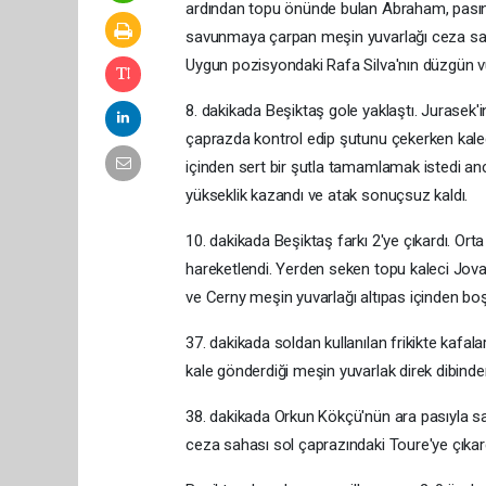
ardından topu önünde bulan Abraham, pasını
savunmaya çarpan meşin yuvarlağı ceza saha
Uygun pozisyondaki Rafa Silva'nın düzgün vu
8. dakikada Beşiktaş gole yaklaştı. Jurasek'
çaprazda kontrol edip şutunu çekerken kalec
içinden sert bir şutla tamamlamak istedi 
yükseklik kazandı ve atak sonuçsuz kaldı.
10. dakikada Beşiktaş farkı 2'ye çıkardı. O
hareketlendi. Yerden seken topu kaleci Jova
ve Cerny meşin yuvarlağı altıpas içinden boş
37. dakikada soldan kullanılan frikikte kafa
kale gönderdiği meşin yuvarlak direk dibinden
38. dakikada Orkun Kökçü'nün ara pasıyla sav
ceza sahası sol çaprazındaki Toure'ye çıkardı