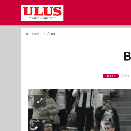
Anasayfa
Spor
B
(AA) -
Spor