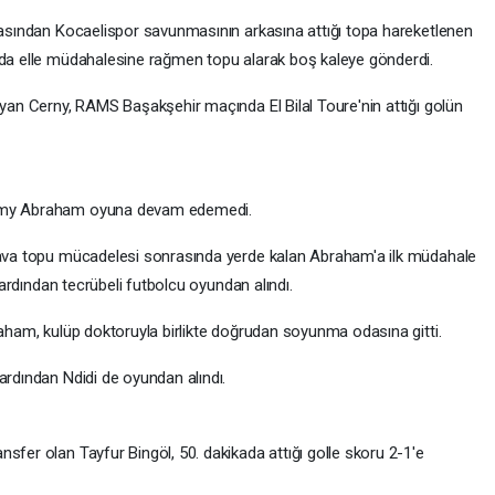
ahasından Kocaelispor savunmasının arkasına attığı topa hareketlenen
nda elle müdahalesine rağmen topu alarak boş kaleye gönderdi.
ayan Cerny, RAMS Başakşehir maçında El Bilal Toure'nin attığı golün
ammy Abraham oyuna devam edemedi.
 hava topu mücadelesi sonrasında yerde kalan Abraham'a ilk müdahale
n ardından tecrübeli futbolcu oyundan alındı.
raham, kulüp doktoruyla birlikte doğrudan soyunma odasına gitti.
ardından Ndidi de oyundan alındı.
sfer olan Tayfur Bingöl, 50. dakikada attığı golle skoru 2-1'e