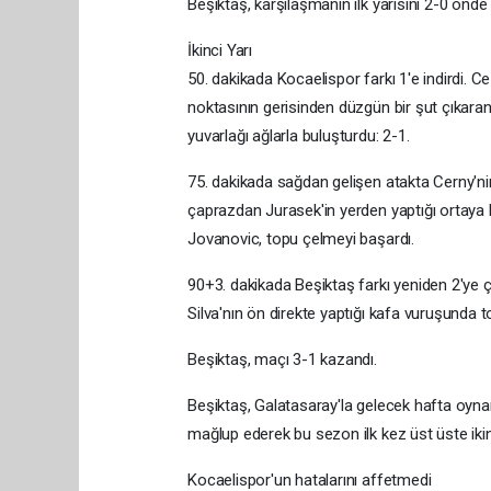
Beşiktaş, karşılaşmanın ilk yarısını 2-0 önd
İkinci Yarı
50. dakikada Kocaelispor farkı 1'e indirdi. C
noktasının gerisinden düzgün bir şut çıkar
yuvarlağı ağlarla buluşturdu: 2-1.
75. dakikada sağdan gelişen atakta Cerny'nin
çaprazdan Jurasek'in yerden yaptığı ortaya R
Jovanovic, topu çelmeyi başardı.
90+3. dakikada Beşiktaş farkı yeniden 2'ye ç
Silva'nın ön direkte yaptığı kafa vuruşunda t
Beşiktaş, maçı 3-1 kazandı.
Beşiktaş, Galatasaray'la gelecek hafta oyn
mağlup ederek bu sezon ilk kez üst üste ikinc
Kocaelispor'un hatalarını affetmedi