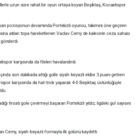
llerle uzun süre rahat bir oyun ortaya koyan Beşiktaş, Kocaelispor
şlayan pozisyonun devamında Portekizli oyuncu, takımını öne geçiren
sına atılan topa hareketlenen Vaclav Cerny de kalecinin ceza sahası
 gönderdi.
ispor karşısında da fileleri havalandırdı.
ında son dakikada attığı golle siyah-beyazlı ekibe 3 puanı getiren
ispor karşısında da hat-trick yaparak 4-0 Beşiktaş üstünlüğüyle
ldu.
ğı fırsatı gole çevirmeyi başaran Portekizli yıldız, ligdeki gol sayısını
v Cerny, siyah-beyazlı formayla ilk golünü kaydetti.