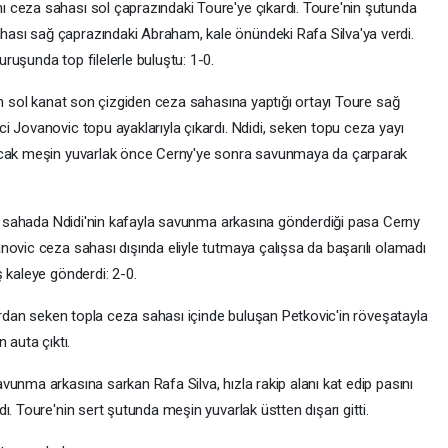
 ceza sahası sol çaprazındaki Toure'ye çıkardı. Toure'nin şutunda
sı sağ çaprazındaki Abraham, kale önündeki Rafa Silva'ya verdi.
ruşunda top filelerle buluştu: 1-0.
in sol kanat son çizgiden ceza sahasına yaptığı ortayı Toure sağ
i Jovanovic topu ayaklarıyla çıkardı. Ndidi, seken topu ceza yayı
ancak meşin yuvarlak önce Cerny'ye sonra savunmaya da çarparak
rta sahada Ndidi'nin kafayla savunma arkasına gönderdiği pasa Cerny
novic ceza sahası dışında eliyle tutmaya çalışsa da başarılı olamadı
 kaleye gönderdi: 2-0.
lardan seken topla ceza sahası içinde buluşan Petkovic'in röveşatayla
 auta çıktı.
unma arkasına sarkan Rafa Silva, hızla rakip alanı kat edip pasını
. Toure'nin sert şutunda meşin yuvarlak üstten dışarı gitti.