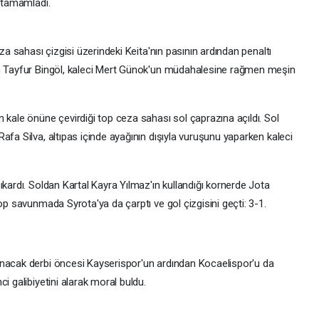
e tamamladı.
eza sahası çizgisi üzerindeki Keita'nın pasının ardından penaltı
an Tayfur Bingöl, kaleci Mert Günok'un müdahalesine rağmen meşin
 kale önüne çevirdiği top ceza sahası sol çaprazına açıldı. Sol
afa Silva, altıpas içinde ayağının dışıyla vuruşunu yaparken kaleci
ıkardı. Soldan Kartal Kayra Yılmaz'ın kullandığı kornerde Jota
op savunmada Syrota'ya da çarptı ve gol çizgisini geçti: 3-1.
anacak derbi öncesi Kayserispor'un ardından Kocaelispor'u da
i galibiyetini alarak moral buldu.