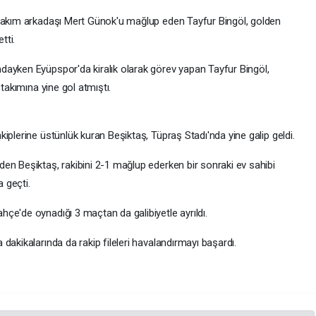
 takım arkadaşı Mert Günok'u mağlup eden Tayfur Bingöl, golden
tti.
dayken Eyüpspor'da kiralık olarak görev yapan Tayfur Bingöl,
 takımına yine gol atmıştı.
iplerine üstünlük kuran Beşiktaş, Tüpraş Stadı'nda yine galip geldi.
en Beşiktaş, rakibini 2-1 mağlup ederken bir sonraki ev sahibi
 geçti.
çe'de oynadığı 3 maçtan da galibiyetle ayrıldı.
dakikalarında da rakip fileleri havalandırmayı başardı.