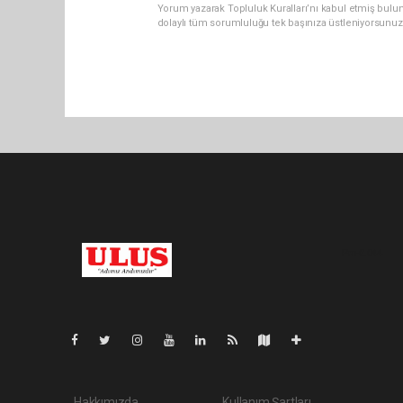
Yorum yazarak Topluluk Kuralları’nı kabul etmiş bulu
dolaylı tüm sorumluluğu tek başınıza üstleniyorsunuz
Pro-0.044
Hakkımızda
Kullanım Şartları