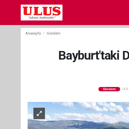
Anasayfa
Gündem
Bayburt'taki 
(AA)
Gündem