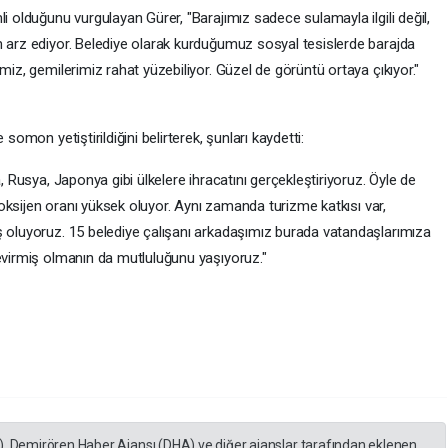
i olduğunu vurgulayan Gürer, "Barajımız sadece sulamayla ilgili değil,
m arz ediyor. Belediye olarak kurduğumuz sosyal tesislerde barajda
miz, gemilerimiz rahat yüzebiliyor. Güzel de görüntü ortaya çıkıyor."
somon yetiştirildiğini belirterek, şunları kaydetti:
a, Rusya, Japonya gibi ülkelere ihracatını gerçekleştiriyoruz. Öyle de
da oksijen oranı yüksek oluyor. Aynı zamanda turizme katkısı var,
ş oluyoruz. 15 belediye çalışanı arkadaşımız burada vatandaşlarımıza
çevirmiş olmanın da mutluluğunu yaşıyoruz."
), Demirören Haber Ajansı (DHA) ve diğer ajanslar tarafından eklenen