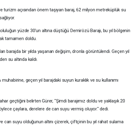
ve turizm açısından önem taşıyan baraj, 62 milyon metreküplük su
ağlıyor.
oluluğun yüzde 30'un altına düştüğü Demirözü Barajı, bu yıl bölgenin
arak tamamen doldu.
an barajda bir yılda yaşanan değişim, dronla görüntülendi. Geçen yıl
den su altında kaldı.
muhabirine, geçen yıl barajdaki suyun kuraklık ve su kullanımı
 bahar geçtiğini belirten Gürer, "Şimdi barajımız doldu ve yaklaşık 20
öylece çaylara, derelere de can suyu vermiş oluyor." dedi.
ye can suyu olduğunun altını çizerek, çiftçinin bu yıl rahat sulama