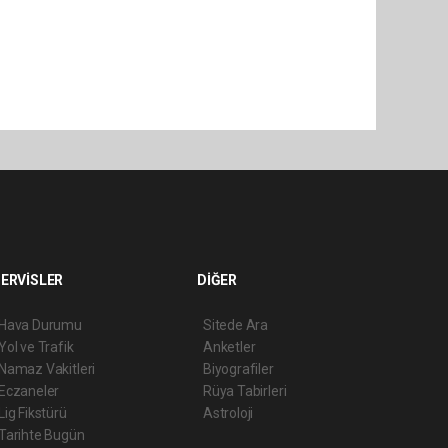
ERVİSLER
DİĞER
Hava Durumu
Sitede Ara
Yol ve Trafik
Anketler
Namaz Vakitleri
Biyografiler
Eczaneler
Rüya Tabirleri
Lig Fikstürü
Astroloji
Tarihte Bugün