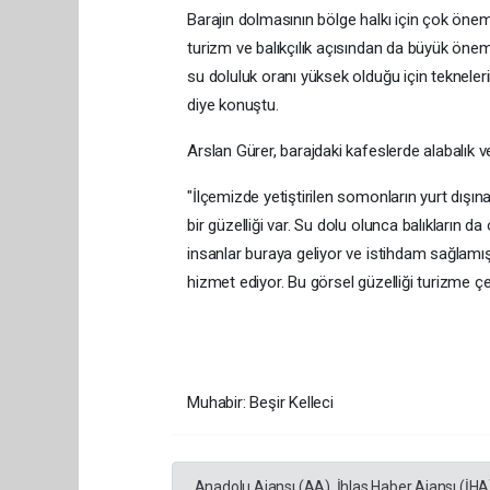
Barajın dolmasının bölge halkı için çok öneml
turizm ve balıkçılık açısından da büyük öne
su doluluk oranı yüksek olduğu için tekneleri
diye konuştu.
Arslan Gürer, barajdaki kafeslerde alabalık ve 
"İlçemizde yetiştirilen somonların yurt dışın
bir güzelliği var. Su dolu olunca balıkların 
insanlar buraya geliyor ve istihdam sağlamı
hizmet ediyor. Bu görsel güzelliği turizme 
Muhabir: Beşir Kelleci
Anadolu Ajansı (AA), İhlas Haber Ajansı (İHA