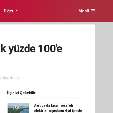
Diğer
Menü
uk yüzde 100'e
+ kez okundu.
İlginizi Çekebilir
Avrupa'da kısa mesafeli
elektrikli uçuşların 4 yıl içinde