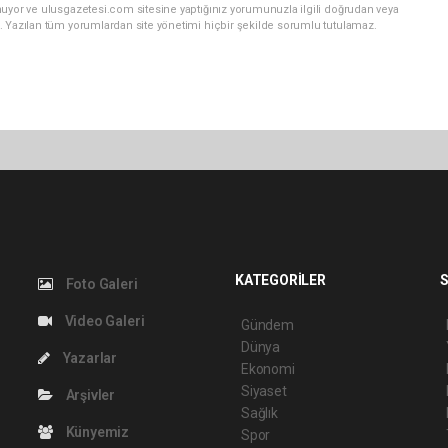
nuyor ve ulusgazetesi.com sitesine yaptığınız yorumunuzla ilgili doğrudan veya
. Yazılan tüm yorumlardan site yönetimi hiçbir şekilde sorumlu tutulamaz.
KATEGORİLER
S
Foto Galeri
Video Galeri
Gündem
Dünya
Yazarlar
Ekonomi
Siyaset
Arşivler
Sağlık
Künyemiz
Spor