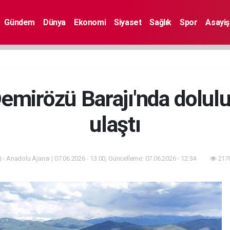
Gündem
Dünya
Ekonomi
Siyaset
Sağlık
Spor
Asayiş
Demirözü Barajı'nda dolul
ulaştı
 - Anadolu Ajansı | 07.06.2026 - 13:00, Güncelleme: 07.06.2026 - 12:34
2170