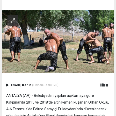
Erkek
|
Kadın
(Haberi Sesli Oku)
ANTALYA (AA) - Belediyeden yapılan açıklamaya göre
Kırkpınar'da 2015 ve 2018'de altın kemeri kuşanan Orhan Okulu,
4-6 Temmuz'da Edirne Sarayiçi Er Meydanı'nda düzenlenecek
güreşler için Antalya'nın Elmalı ilçesindeki kampını tamamladı.