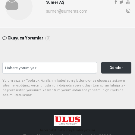
Sümer AŞ
sumer@sumeras.com
Okuyucu Yorumları
(0)
Gönder
Yorum yazarak Topluluk Kuralları’nı kabul etmiş bulunuyor ve ulusgazetesi.com
sitesine yaptığınız yorumunuzla ilgili doğrudan veya dolaylı tüm sorumluluğu tek
başınıza üstleniyorsunuz. Yazılan tüm yorumlardan site yönetimi hiçbir şekilde
sorumlu tutulamaz.
haber paketi
haber scripti
haber yazılımı