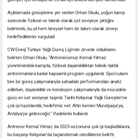
Açıklamada görüşlerine yer verilen Orhan Okulu, yoğun kamp
sürecinde fiziksel ve teknik olarak üst seviyeye çıktığını
belirterek, bu yıl hem bireysel hem de takım olarak zirveyi
hedeflediklerini vurguladı.
CW Enerji Türkiye Yağlı Güreş Ligi'nde zirvede olduklarını
belirten Orhan Okulu, "Antrenörümüz Kemal Yılmaz
yönetimindeki kampta, fiziksel dayanıklılıktan teknik-taktik
antrenmanlara kadar kapsamlı program uygulandı. Sporcuların
bire bir güreş çalışmalarıyla sahadaki performansları analiz
edilirken, dayanıklılık ve kondisyon çalışmalarıyla da mücadele
gücü en üst seviyeye taşındı. Tarihi Kırkpınar Yağlı Güreşleri'ne
çok iyi hazırlandık, hedefimiz net. Altın kemeri Muratpaşa'ya,
Antalya'ya getireceğiz." ifadelerini kullandı.
Antrenör Kemal Yılmaz da 2025 sezonuna çok iyi başladıklarını,
bu başarıyı Kırkpınar'da taçlandırmak istediklerini belirtti.