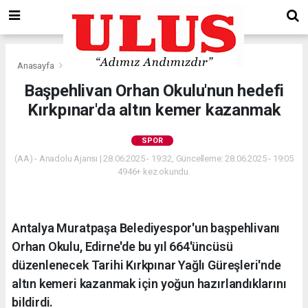
Anasayfa
Spor
Başpehlivan Orhan Okulu'nun hedefi
Kırkpınar'da altın kemer kazanmak
SPOR
(AA) - Anadolu Ajansı | 28.06.2025 - 19:32, Güncelleme: 28.06.2025 - 19:05
4946+ kez okundu.
Antalya Muratpaşa Belediyespor'un başpehlivanı
Orhan Okulu, Edirne'de bu yıl 664'üncüsü
düzenlenecek Tarihi Kırkpınar Yağlı Güreşleri'nde
altın kemeri kazanmak için yoğun hazırlandıklarını
bildirdi.