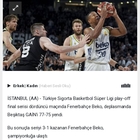
Erkek
|
Kadın
(Haberi Sesli Oku)
İSTANBUL (AA) - Türkiye Sigorta Basketbol Süper Ligi play-off
final serisi dördüncü maçında Fenerbahçe Beko, deplasmanda
Beşiktaş GAİN'i 77-75 yendi.
Bu sonuçla seriyi 3-1 kazanan Fenerbahçe Beko,
şampiyonluğa ulaştı.