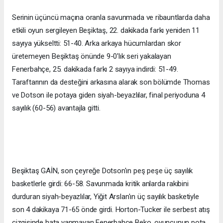
Serinin üçüncü maçına oranla savunmada ve ribauntlarda daha
etkili oyun sergileyen Beşiktaş, 22. dakikada farkı yeniden 11
sayıya yükseltti: 51-40. Arka arkaya hücumlardan skor
üretemeyen Beşiktaş önünde 9-0'lık seri yakalayan
Fenerbahçe, 25. dakikada farkı 2 sayıya indirdi: 51-49.
Taraftarının da desteğini arkasına alarak son bölümde Thomas
ve Dotson ile potaya giden siyah-beyazlılar, final periyoduna 4
sayılık (60-56) avantajla gitti.
Beşiktaş GAİN, son çeyreğe Dotson'ın peş peşe üç sayılık
basketlerle girdi: 66-58. Savunmada kritik anlarda rakibini
durduran siyah-beyazlılar, Yiğit Arslan'ın üç sayılık basketiyle
son 4 dakikaya 71-65 önde girdi. Horton-Tucker ile serbest atış
çizgisinde hata yapmayan Fenerbahçe Beko, oyuncunun pota