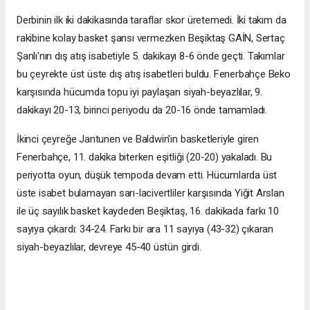
Derbinin ilk iki dakikasında taraflar skor üretemedi. İki takım da
rakibine kolay basket şansı vermezken Beşiktaş GAİN, Sertaç
Şanlı'nın dış atış isabetiyle 5. dakikayı 8-6 önde geçti. Takımlar
bu çeyrekte üst üste dış atış isabetleri buldu. Fenerbahçe Beko
karşısında hücumda topu iyi paylaşan siyah-beyazlılar, 9.
dakikayı 20-13, birinci periyodu da 20-16 önde tamamladı.
İkinci çeyreğe Jantunen ve Baldwin'in basketleriyle giren
Fenerbahçe, 11. dakika biterken eşitliği (20-20) yakaladı. Bu
periyotta oyun, düşük tempoda devam etti. Hücumlarda üst
üste isabet bulamayan sarı-lacivertliler karşısında Yiğit Arslan
ile üç sayılık basket kaydeden Beşiktaş, 16. dakikada farkı 10
sayıya çıkardı: 34-24. Farkı bir ara 11 sayıya (43-32) çıkaran
siyah-beyazlılar, devreye 45-40 üstün girdi.