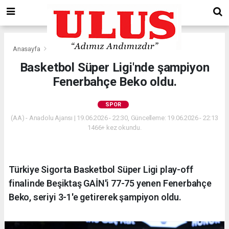
Anasayfa
Spor
Basketbol Süper Ligi'nde şampiyon
Fenerbahçe Beko oldu.
SPOR
(AA) - Anadolu Ajansı | 19.06.2026 - 22:30, Güncelleme: 19.06.2026 - 22:13
1466+ kez okundu.
Türkiye Sigorta Basketbol Süper Ligi play-off
finalinde Beşiktaş GAİN'i 77-75 yenen Fenerbahçe
Beko, seriyi 3-1'e getirerek şampiyon oldu.