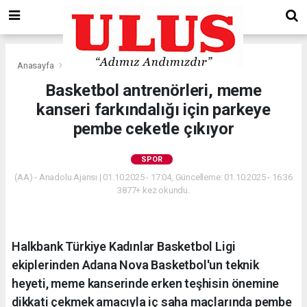
Anasayfa
Spor
Basketbol antrenörleri, meme
kanseri farkındalığı için parkeye
pembe ceketle çıkıyor
SPOR
(AA) - Anadolu Ajansı | 01.10.2025 - 17:04, Güncelleme: 01.10.2025 - 16:36
3877+ kez okundu.
Halkbank Türkiye Kadınlar Basketbol Ligi
ekiplerinden Adana Nova Basketbol'un teknik
heyeti, meme kanserinde erken teşhisin önemine
dikkati çekmek amacıyla iç saha maçlarında pembe