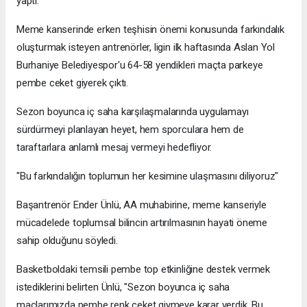
yaptı.
Meme kanserinde erken teşhisin önemi konusunda farkındalık
oluşturmak isteyen antrenörler, ligin ilk haftasında Aslan Yol
Burhaniye Belediyespor'u 64-58 yendikleri maçta parkeye
pembe ceket giyerek çıktı.
Sezon boyunca iç saha karşılaşmalarında uygulamayı
sürdürmeyi planlayan heyet, hem sporculara hem de
taraftarlara anlamlı mesaj vermeyi hedefliyor.
"Bu farkındalığın toplumun her kesimine ulaşmasını diliyoruz"
Başantrenör Ender Ünlü, AA muhabirine, meme kanseriyle
mücadelede toplumsal bilincin artırılmasının hayati öneme
sahip olduğunu söyledi.
Basketboldaki temsili pembe top etkinliğine destek vermek
istediklerini belirten Ünlü, "Sezon boyunca iç saha
maçlarımızda pembe renk ceket giymeye karar verdik. Bu