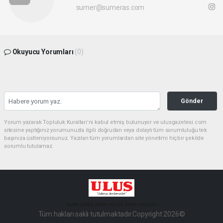
sumer@sumeras.com
Okuyucu Yorumları
(0)
Gönder
Yorum yazarak Topluluk Kuralları’nı kabul etmiş bulunuyor ve ulusgazetesi.com
sitesine yaptığınız yorumunuzla ilgili doğrudan veya dolaylı tüm sorumluluğu tek
başınıza üstleniyorsunuz. Yazılan tüm yorumlardan site yönetimi hiçbir şekilde
sorumlu tutulamaz.
haber paketi
haber scripti
haber yazılımı
Tüm hakları saklı tutulmaktadır.Copyright 2026©