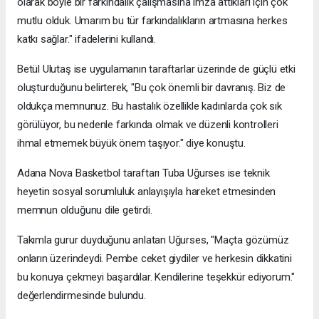
olarak böyle bir farkındalık çalışmasına imza attıkları için çok
mutlu olduk. Umarım bu tür farkındalıkların artmasına herkes
katkı sağlar." ifadelerini kullandı.
Betül Ulutaş ise uygulamanın taraftarlar üzerinde de güçlü etki
oluşturduğunu belirterek, "Bu çok önemli bir davranış. Biz de
oldukça memnunuz. Bu hastalık özellikle kadınlarda çok sık
görülüyor, bu nedenle farkında olmak ve düzenli kontrolleri
ihmal etmemek büyük önem taşıyor." diye konuştu.
Adana Nova Basketbol taraftarı Tuba Uğurses ise teknik
heyetin sosyal sorumluluk anlayışıyla hareket etmesinden
memnun olduğunu dile getirdi.
Takımla gurur duyduğunu anlatan Uğurses, "Maçta gözümüz
onların üzerindeydi. Pembe ceket giydiler ve herkesin dikkatini
bu konuya çekmeyi başardılar. Kendilerine teşekkür ediyorum."
değerlendirmesinde bulundu.