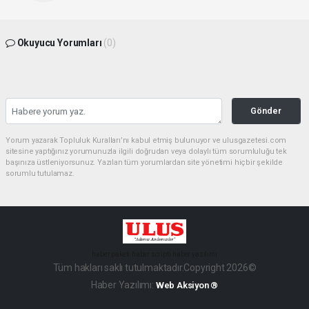
Okuyucu Yorumları
(0)
Gönder
Yorum yazarak Topluluk Kuralları’nı kabul etmiş bulunuyor ve ulusgazetesi.com
sitesine yaptığınız yorumunuzla ilgili doğrudan veya dolaylı tüm sorumluluğu tek
başınıza üstleniyorsunuz. Yazılan tüm yorumlardan site yönetimi hiçbir şekilde
sorumlu tutulamaz.
haber paketi
haber scripti
haber yazılımı
Tüm hakları saklı tutulmaktadır.Copyright 2026©
Haber Yazılımı:
Web Aksiyon ®