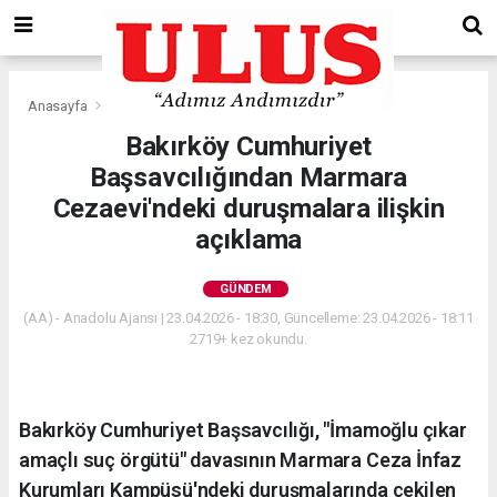
Anasayfa
Gündem
Bakırköy Cumhuriyet
Başsavcılığından Marmara
Cezaevi'ndeki duruşmalara ilişkin
açıklama
GÜNDEM
(AA) - Anadolu Ajansı | 23.04.2026 - 18:30, Güncelleme: 23.04.2026 - 18:11
2719+ kez okundu.
Bakırköy Cumhuriyet Başsavcılığı, "İmamoğlu çıkar
amaçlı suç örgütü" davasının Marmara Ceza İnfaz
Kurumları Kampüsü'ndeki duruşmalarında çekilen