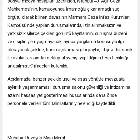
sosyal medya hesapları üzerinden, İstanbul 40. Ağır Ceza
Mahkemesi'nin, kamuoyunda İmamoğlu çıkar amaçlı suç
örgütü olarak bilinen davasının Marmara Ceza İnfaz Kurumları
Kampüsü’nde yapılan duruşmalarında, izin alınmaksızın ve
yetkisiz kişilerce çekilen görüntü kayıtlarının, duruşma düzeni
ve disipliniyle uyuşmayacak, ayrıca yargılama konusuyla ilgisi
olmayacak şekilde, basın açıklaması gibi paylaşıldığı ve bir sanık
ile avukat arasında mektup alışverişi yapıldığının tespit edildiği
anlaşılmıştır." ifadeleri kullanıldı.
Açıklamada, benzer şekilde usul ve esas yönüyle mevzuata
aykırılık yaşanmaması, duruşma salonu güvenliği ve intizamına
azami hassasiyet gösterilmesi hususlarında daha önce
personele verilen tüm talimatların yinelendiği kaydedildi.
Muhabir: Rüveyda Mina Meral