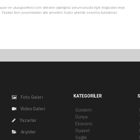
nuyor ve ulusgazetesi.com sitesine yaptığınız yorumunuzla ilgili doğrudan veya
. Yazılan tüm yorumlardan site yönetimi hiçbir şekilde sorumlu tutulamaz.
KATEGORİLER
S
Foto Galeri
Video Galeri
Gündem
Dünya
Yazarlar
Ekonomi
Siyaset
Arşivler
Sağlık