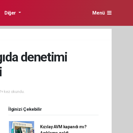
Diğer
Menü
gıda denetimi
i
+ kez okundu.
İlginizi Çekebilir
Kızılay AVM kapandı mı?