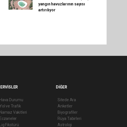
yangın havuzlarının sayısı
artırılıyor
ERVİSLER
DİĞER
Hava Durumu
Sitede Ara
Yol ve Trafik
Anketler
Namaz Vakitleri
Biyografiler
Eczaneler
Rüya Tabirleri
Lig Fikstürü
Astroloji