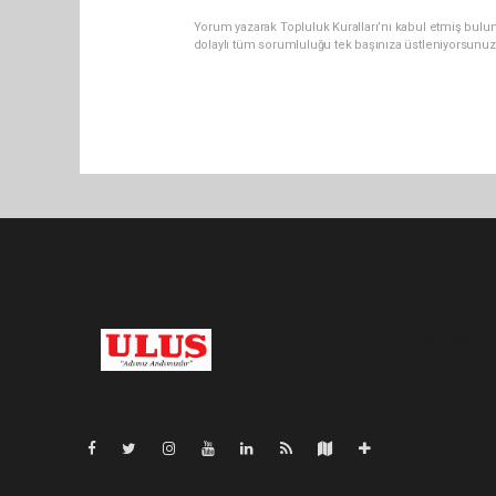
Yorum yazarak Topluluk Kuralları’nı kabul etmiş bulu
dolaylı tüm sorumluluğu tek başınıza üstleniyorsunuz
Pro-0.049