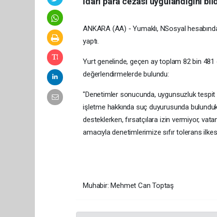
idari para cezası uygulandığını bild
ANKARA (AA) - Yumaklı, NSosyal hesabından 1
yaptı.
Yurt genelinde, geçen ay toplam 82 bin 481 
değerlendirmelerde bulundu:
"Denetimler sonucunda, uygunsuzluk tespit ed
işletme hakkında suç duyurusunda bulunduk. 
desteklerken, fırsatçılara izin vermiyor, vat
amacıyla denetimlerimize sıfır tolerans ilke
Muhabir: Mehmet Can Toptaş