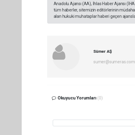
Anadolu Ajansı (AA), İhlas Haber Ajansı (İHA
tüm haberler, sitemizin editörlerinin müdaha
alan hukuki muhataplar haberi geçen ajanslar
Sümer AŞ
sumer@sumeras.com
Okuyucu Yorumları
(0)