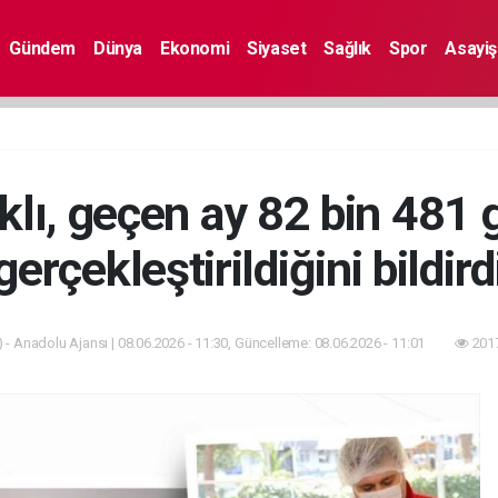
Gündem
Dünya
Ekonomi
Siyaset
Sağlık
Spor
Asayiş
ı, geçen ay 82 bin 481 
gerçekleştirildiğini bildird
 - Anadolu Ajansı | 08.06.2026 - 11:30, Güncelleme: 08.06.2026 - 11:01
2017