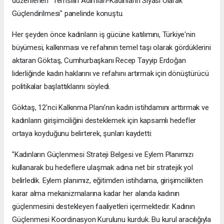
düzenlenen "Temsilin Adımları-Kadınların Siyasi Olarak
Güçlendirilmesi" panelinde konuştu.
Her şeyden önce kadınların iş gücüne katılımını, Türkiye'nin
büyümesi, kalkınması ve refahının temel taşı olarak gördüklerini
aktaran Göktaş, Cumhurbaşkanı Recep Tayyip Erdoğan
liderliğinde kadın haklarını ve refahını artırmak için dönüştürücü
politikalar başlattıklarını söyledi.
Göktaş, 12'nci Kalkınma Planı'nın kadın istihdamını arttırmak ve
kadınların girişimciliğini desteklemek için kapsamlı hedefler
ortaya koyduğunu belirterek, şunları kaydetti:
"Kadınların Güçlenmesi Strateji Belgesi ve Eylem Planımızı
kullanarak bu hedeflere ulaşmak adına net bir stratejik yol
belirledik. Eylem planımız, eğitimden istihdama, girişimcilikten
karar alma mekanizmalarına kadar her alanda kadının
güçlenmesini destekleyen faaliyetleri içermektedir. Kadının
Güçlenmesi Koordinasyon Kurulunu kurduk. Bu kurul aracılığıyla