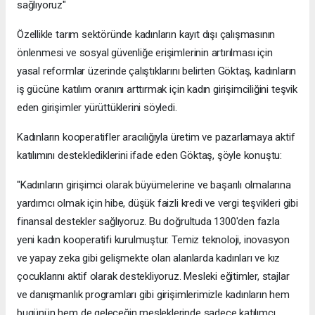
sağlıyoruz"
Özellikle tarım sektöründe kadınların kayıt dışı çalışmasının
önlenmesi ve sosyal güvenliğe erişimlerinin artırılması için
yasal reformlar üzerinde çalıştıklarını belirten Göktaş, kadınların
iş gücüne katılım oranını arttırmak için kadın girişimciliğini teşvik
eden girişimler yürüttüklerini söyledi.
Kadınların kooperatifler aracılığıyla üretim ve pazarlamaya aktif
katılımını desteklediklerini ifade eden Göktaş, şöyle konuştu:
"Kadınların girişimci olarak büyümelerine ve başarılı olmalarına
yardımcı olmak için hibe, düşük faizli kredi ve vergi teşvikleri gibi
finansal destekler sağlıyoruz. Bu doğrultuda 1300'den fazla
yeni kadın kooperatifi kurulmuştur. Temiz teknoloji, inovasyon
ve yapay zeka gibi gelişmekte olan alanlarda kadınları ve kız
çocuklarını aktif olarak destekliyoruz. Mesleki eğitimler, stajlar
ve danışmanlık programları gibi girişimlerimizle kadınların hem
bugünün hem de geleceğin mesleklerinde sadece katılımcı