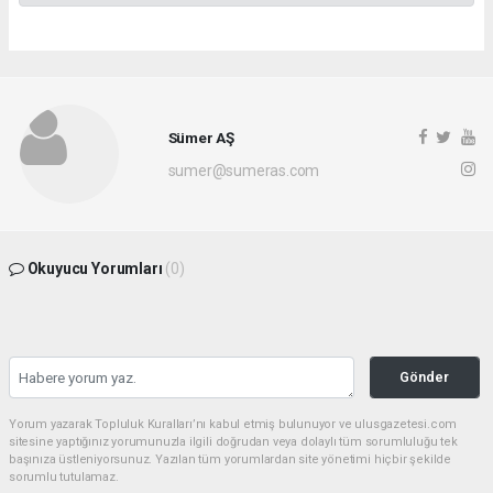
Sümer AŞ
sumer@sumeras.com
Okuyucu Yorumları
(0)
Gönder
Yorum yazarak Topluluk Kuralları’nı kabul etmiş bulunuyor ve ulusgazetesi.com
sitesine yaptığınız yorumunuzla ilgili doğrudan veya dolaylı tüm sorumluluğu tek
başınıza üstleniyorsunuz. Yazılan tüm yorumlardan site yönetimi hiçbir şekilde
sorumlu tutulamaz.