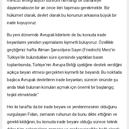
mevcut entegrasyon sürecini herhangi bir bahaneye
dayanmaksızın bir an önce ileri taşıması gerekmekte. Biz
hükümet olarak, devlet olarak bu konunun arkasına büyük bir
irade koyuyoruz.
Bu yeni dönemde Avrupalı liderlerin de bu konuda irade
beyanlarını yeniden yapmalarını kıymetli buluyoruz. Özellikle
geçtiğimiz hafta Alman Şansölyesi Sayın (Friedrich) Merz'in
Türkiye'de bulundukları süre içerisinde yaptıkları basın
toplantısında, Türkiye'nin Avrupa Birliği üyeliğine destek verdiğini
açıkça beyan etmesi gerçekten kıymetli bir beyandı. Bu noktada
başlıca Avrupalı devletlerin irade beyanları, sürecin önünde şu
anda tıkalı bulunan konuları açmak için önemli bir başlangıç
teşkil etmektedir."
Her iki tarafta da bir irade beyanı ve yenilenmesinin olduğunu
vurgulayan Fidan, zamanın ruhunun da bunu dikte ettiğinin ve
gerekli kıldığının, bu konuda irade beyanı olduğu sürece teknik