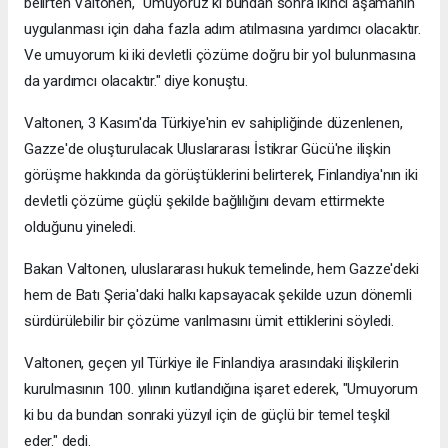
belirten Valtonen, "Umuyoruz ki bundan sonra ikinci aşamanın
uygulanması için daha fazla adım atılmasına yardımcı olacaktır.
Ve umuyorum ki iki devletli çözüme doğru bir yol bulunmasına
da yardımcı olacaktır." diye konuştu.
Valtonen, 3 Kasım'da Türkiye'nin ev sahipliğinde düzenlenen,
Gazze'de oluşturulacak Uluslararası İstikrar Gücü'ne ilişkin
görüşme hakkında da görüştüklerini belirterek, Finlandiya'nın iki
devletli çözüme güçlü şekilde bağlılığını devam ettirmekte
olduğunu yineledi.
Bakan Valtonen, uluslararası hukuk temelinde, hem Gazze'deki
hem de Batı Şeria'daki halkı kapsayacak şekilde uzun dönemli
sürdürülebilir bir çözüme varılmasını ümit ettiklerini söyledi.
Valtonen, geçen yıl Türkiye ile Finlandiya arasındaki ilişkilerin
kurulmasının 100. yılının kutlandığına işaret ederek, "Umuyorum
ki bu da bundan sonraki yüzyıl için de güçlü bir temel teşkil
eder." dedi.