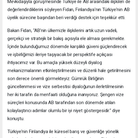
Mevkidaşıyla görüşmesinde Türkiye ile AB arasındaki ilişkileri de
değerlendirdiklerini söyleyen Fidan, Finlandiya'nın Türkiye'nin AB
üyelik sürecine başından beri verdiği destek için teşekkür etti.
Bakan Fidan, "AB'nin ülkemizle ilişkilerini artık uzun vadeli,
gerçekçi ve stratejik bir bakış açısıyla ele alması gerekmekte.
İçinde bulunduğumuz dönemde karşılıklı güveni güçlendirecek
ve işbirliğimizi ileriye taşıyacak bir perspektife açıkçası
ihtiyacımız var. Bu amaçla yüksek düzeyli diyalog
mekanizmalarının etkinleştirilmesini ve düzenli hale getirilmesini
son derece önemli görmekteyiz. Gümrük Birliğinin
güncellenmesi ve vize serbestisi diyaloğunun ilerletilmesinin
her iki tarafın da menfaati olduğuna inanıyoruz. Şengen vize
süreçleri konusunda AB tarafından son dönemde atılan
kolaylaştırıcı adımlar olumlu bir iyi niyet göstergesidir." diye
konuştu.
Türkiye'nin Finlandiya ile küresel barış ve güvenliğe yönelik