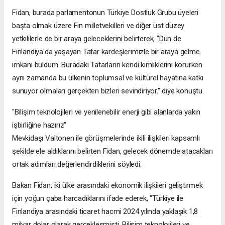
Fidan, burada parlamentonun Türkiye Dostluk Grubu üyeleri
başta olmak üzere Fin milletvekilleri ve diğer üst düzey
yetkililerle de bir araya geleceklerini belirterek, "Dün de
Finlandiya'da yaşayan Tatar kardeşlerimizle bir araya gelme
imkanı buldum. Buradaki Tatarların kendi kimliklerini korurken
aynı zamanda bu ülkenin toplumsal ve kültürel hayatına katkı
sunuyor olmaları gerçekten bizleri sevindiriyor." diye konuştu.
"Bilişim teknolojileri ve yenilenebilir enerji gibi alanlarda yakın
işbirliğine hazırız"
Mevkidaşı Valtonen ile görüşmelerinde ikili ilişkileri kapsamlı
şekilde ele aldıklarını belirten Fidan, gelecek dönemde atacakları
ortak adımları değerlendirdiklerini söyledi.
Bakan Fidan, iki ülke arasındaki ekonomik ilişkileri geliştirmek
için yoğun çaba harcadıklarını ifade ederek, "Türkiye ile
Finlandiya arasındaki ticaret hacmi 2024 yılında yaklaşık 1,8
milyar dolar olarak gerçekleşmişti. Bilişim teknolojileri ve