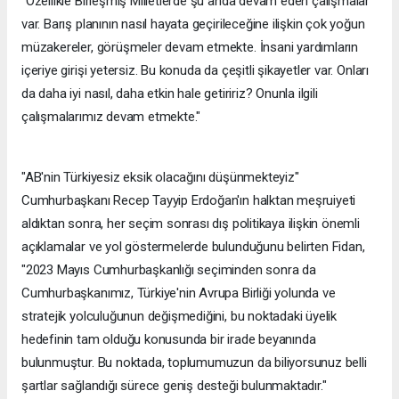
"Özellikle Birleşmiş Milletlerde şu anda devam eden çalışmalar
var. Barış planının nasıl hayata geçirileceğine ilişkin çok yoğun
müzakereler, görüşmeler devam etmekte. İnsani yardımların
içeriye girişi yetersiz. Bu konuda da çeşitli şikayetler var. Onları
da daha iyi nasıl, daha etkin hale getiririz? Onunla ilgili
çalışmalarımız devam etmekte."
"AB'nin Türkiyesiz eksik olacağını düşünmekteyiz"
Cumhurbaşkanı Recep Tayyip Erdoğan'ın halktan meşruiyeti
aldıktan sonra, her seçim sonrası dış politikaya ilişkin önemli
açıklamalar ve yol göstermelerde bulunduğunu belirten Fidan,
"2023 Mayıs Cumhurbaşkanlığı seçiminden sonra da
Cumhurbaşkanımız, Türkiye'nin Avrupa Birliği yolunda ve
stratejik yolculuğunun değişmediğini, bu noktadaki üyelik
hedefinin tam olduğu konusunda bir irade beyanında
bulunmuştur. Bu noktada, toplumumuzun da biliyorsunuz belli
şartlar sağlandığı sürece geniş desteği bulunmaktadır."