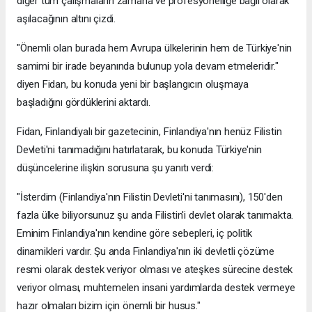
diğer tüm çalışmaların zamana ve profesyonelliğe bağlı olarak
aşılacağının altını çizdi.
"Önemli olan burada hem Avrupa ülkelerinin hem de Türkiye'nin
samimi bir irade beyanında bulunup yola devam etmeleridir."
diyen Fidan, bu konuda yeni bir başlangıcın oluşmaya
başladığını gördüklerini aktardı.
Fidan, Finlandiyalı bir gazetecinin, Finlandiya'nın henüz Filistin
Devleti'ni tanımadığını hatırlatarak, bu konuda Türkiye'nin
düşüncelerine ilişkin sorusuna şu yanıtı verdi:
"İsterdim (Finlandiya'nın Filistin Devleti'ni tanımasını), 150'den
fazla ülke biliyorsunuz şu anda Filistin'i devlet olarak tanımakta.
Eminim Finlandiya'nın kendine göre sebepleri, iç politik
dinamikleri vardır. Şu anda Finlandiya'nın iki devletli çözüme
resmi olarak destek veriyor olması ve ateşkes sürecine destek
veriyor olması, muhtemelen insani yardımlarda destek vermeye
hazır olmaları bizim için önemli bir husus."