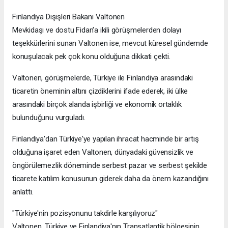
Finlandiya Dışişleri Bakanı Valtonen
Mevkidaşı ve dostu Fidan'a ikili görüşmelerden dolayı
teşekkürlerini sunan Valtonen ise, mevcut küresel gündemde
konuşulacak pek çok konu olduğuna dikkati çekti.
Valtonen, görüşmelerde, Türkiye ile Finlandiya arasındaki
ticaretin öneminin altını çizdiklerini ifade ederek, iki ülke
arasındaki birçok alanda işbirliği ve ekonomik ortaklık
bulunduğunu vurguladı.
Finlandiya'dan Türkiye'ye yapılan ihracat hacminde bir artış
olduğuna işaret eden Valtonen, dünyadaki güvensizlik ve
öngörülemezlik döneminde serbest pazar ve serbest şekilde
ticarete katılım konusunun giderek daha da önem kazandığını
anlattı.
"Türkiye'nin pozisyonunu takdirle karşılıyoruz"
Valtonen, Türkiye ve Finlandiya'nın Transatlantik bölgesinin