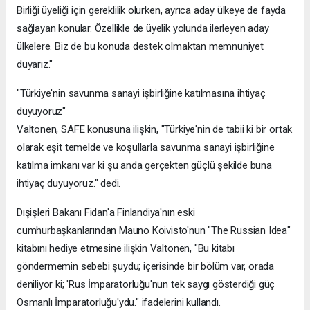
Birliği üyeliği için gereklilik olurken, ayrıca aday ülkeye de fayda
sağlayan konular. Özellikle de üyelik yolunda ilerleyen aday
ülkelere. Biz de bu konuda destek olmaktan memnuniyet
duyarız."
"Türkiye'nin savunma sanayi işbirliğine katılmasına ihtiyaç
duyuyoruz"
Valtonen, SAFE konusuna ilişkin, "Türkiye'nin de tabii ki bir ortak
olarak eşit temelde ve koşullarla savunma sanayi işbirliğine
katılma imkanı var ki şu anda gerçekten güçlü şekilde buna
ihtiyaç duyuyoruz." dedi.
Dışişleri Bakanı Fidan'a Finlandiya'nın eski
cumhurbaşkanlarından Mauno Koivisto'nun "The Russian Idea"
kitabını hediye etmesine ilişkin Valtonen, "Bu kitabı
göndermemin sebebi şuydu; içerisinde bir bölüm var, orada
deniliyor ki; 'Rus İmparatorluğu'nun tek saygı gösterdiği güç
Osmanlı İmparatorluğu'ydu." ifadelerini kullandı.