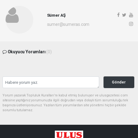
Sümer AŞ
sumer@sumeras.com
Okuyucu Yorumları
(0)
Gönder
Yorum yazarak Topluluk Kuralları’nı kabul etmiş bulunuyor ve ulusgazetesi.com
sitesine yaptığınız yorumunuzla ilgili doğrudan veya dolaylı tüm sorumluluğu tek
başınıza üstleniyorsunuz. Yazılan tüm yorumlardan site yönetimi hiçbir şekilde
sorumlu tutulamaz.