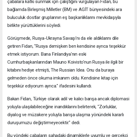
çabalara katkı sunmak için çalıştığını vurgulayan Fidan, bu
bağlamda Birleşmiş Milletler (BM) ve AGİT bünyesindeki ara
buluculuk dostlar gruplarının eş başkanlıklarını mevkidaşıyla
birlikte yürüttüklerini söyledi.
Görüşmede, Rusya-Ukrayna Savaşı'nı da ele aldıklarını dile
getiren Fidan, "Rusya demişken ben kendisine ayrıca teşekkür
etmek istiyorum. Bana Finlandiya'nın eski
Cumhurbaşkanlarından Mauno Koivisto'nun Rusya ile ilgili bir
kitabını hediye etmişti, The Russian Idea. Onu da buraya
gelmeden önce okuma imkanım oldu. Kendisine kitap için
teşekkür ediyorum ayrıca." ifadesini kullandı.
Bakan Fidan, Türkiye olarak adil ve kalıcı barışa ancak diplomasi
yoluyla ulaşılabileceğine inandıklarını belirterek, "Zorluklar,
diyalog ve müzakere yoluyla barışa ulaşma yönündeki kararlı
duruşumuzu değiştirmeyecektir." dedi.
Bu yöndeki çabaların sahadaki dinamiklerle uyumlu ve gerçekçi