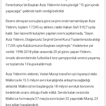
Fenerbahçe'de Başkan Aziz Yıldırım'ın konuyla ilgili "15 gün içinde
yapacağız" şeklinde tarih verdiği belirtildi.
Resmi olmayan sonuçlara göre seçimi önde tamamlayan Aziz
Yıldırım, toplam 17.245 oy alırken, rakibi Hakan Safi 9.927 oyda
kaldı. Sarı lacivertli kulüpten yapılan resmi açıklamada, "Sayın
Aziz Yıldırım, Olağanüstü Seçimli Genel Kurul Toplantımızda aldığı
17.245 oyla Kulübümüzün Başkanı seçilmiştir." ifadelerine yer
verildi. 1998-2018 yılları arasında 20 yıl görev yapan Yıldırım,
önceki dönemlerinde futbolda 6 kez şampiyonluk sevinci yaşamış
ve toplamda 13 kupa kaldırmıştı.
Aziz Yıldırım'ın ekibinin, Vedat Muriqi transferi için İspanyol ekibi
Mallorca ile 15.5 milyon avro karşılığında anlaşma sağladığı
aktarıldı. Mallorca'nın başlangıçta 18 milyon avroluk bonservis
bedelinde ısrarcı olduğu ifade edildi. Geride kalan sezonda
Mallorca formasıyla 37 maçta süre bulan 32 yaşındaki Muriqi, 23
kez ağları havalandırdı.