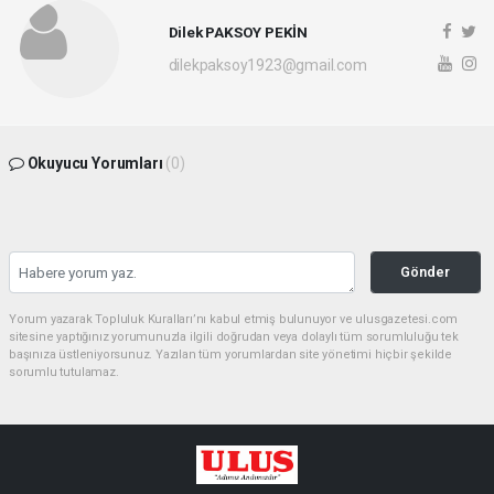
Dilek PAKSOY PEKİN
dilekpaksoy1923@gmail.com
Okuyucu Yorumları
(0)
Gönder
Yorum yazarak Topluluk Kuralları’nı kabul etmiş bulunuyor ve ulusgazetesi.com
sitesine yaptığınız yorumunuzla ilgili doğrudan veya dolaylı tüm sorumluluğu tek
başınıza üstleniyorsunuz. Yazılan tüm yorumlardan site yönetimi hiçbir şekilde
sorumlu tutulamaz.