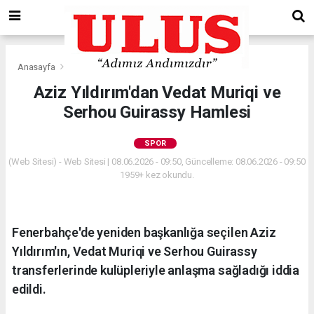
Anasayfa
Spor
Aziz Yıldırım'dan Vedat Muriqi ve
Serhou Guirassy Hamlesi
SPOR
(Web Sitesi) - Web Sitesi | 08.06.2026 - 09:50, Güncelleme: 08.06.2026 - 09:50
1959+ kez okundu.
Fenerbahçe'de yeniden başkanlığa seçilen Aziz
Yıldırım'ın, Vedat Muriqi ve Serhou Guirassy
transferlerinde kulüpleriyle anlaşma sağladığı iddia
edildi.