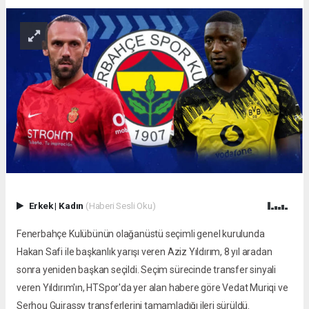
Erkek
|
Kadın
(Haberi Sesli Oku)
Fenerbahçe Kulübünün olağanüstü seçimli genel kurulunda
Hakan Safi ile başkanlık yarışı veren Aziz Yıldırım, 8 yıl aradan
sonra yeniden başkan seçildi. Seçim sürecinde transfer sinyali
veren Yıldırım'ın, HTSpor'da yer alan habere göre Vedat Muriqi ve
Serhou Guirassy transferlerini tamamladığı ileri sürüldü.