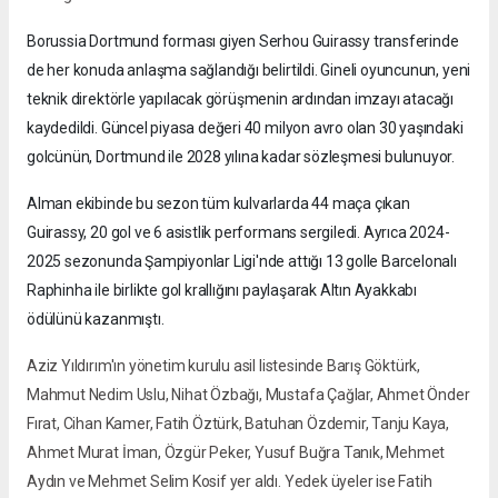
Borussia Dortmund forması giyen Serhou Guirassy transferinde
de her konuda anlaşma sağlandığı belirtildi. Gineli oyuncunun, yeni
teknik direktörle yapılacak görüşmenin ardından imzayı atacağı
kaydedildi. Güncel piyasa değeri 40 milyon avro olan 30 yaşındaki
golcünün, Dortmund ile 2028 yılına kadar sözleşmesi bulunuyor.
Alman ekibinde bu sezon tüm kulvarlarda 44 maça çıkan
Guirassy, 20 gol ve 6 asistlik performans sergiledi. Ayrıca 2024-
2025 sezonunda Şampiyonlar Ligi'nde attığı 13 golle Barcelonalı
Raphinha ile birlikte gol krallığını paylaşarak Altın Ayakkabı
ödülünü kazanmıştı.
Aziz Yıldırım'ın yönetim kurulu asil listesinde Barış Göktürk,
Mahmut Nedim Uslu, Nihat Özbağı, Mustafa Çağlar, Ahmet Önder
Fırat, Cihan Kamer, Fatih Öztürk, Batuhan Özdemir, Tanju Kaya,
Ahmet Murat İman, Özgür Peker, Yusuf Buğra Tanık, Mehmet
Aydın ve Mehmet Selim Kosif yer aldı. Yedek üyeler ise Fatih