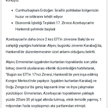
konuştu.
Cumhurbaşkanı Erdoğan: İsrail'in politikaları bölgemizin
huzur ve istikrarını tehdit ediyor
Ekonomik İşbirliği Teşkilatı 17. Zirvesi Azerbaycan'ın
Hankendi şehrinde başladı
Azerbaycan'ın daha önce 2 kez EİT'in zirvesine Bakü'de ev
sahipliği yaptığını hatırlatan Aliyev, bugünkü zirvenin Karabağ'da,
Hankendi'de düzenlenmesinin özel anlamı olduğunu belirtti.
Aliyev, Ermenistan işgalinden kurtarılan topraklarda son yılda
birkaç önemli uluslararası etkinlik düzenlediğini hatırlatarak,
"Bugün ise EİT'in 17'nci Zirvesi, Hankendi'de yeni inşa edilmiş
Kongre Merkezi'nde yapılıyor. İşgalden kurtarılan Karabağ ve
Doğu Zengezur'da geniş kapsamlı imar ve ihya çalışmaları
yürütülüyor. Ermenistan, Azerbaycan topraklarının yaklaşık
yüzde 20'sini 30 yıl işgal altında tutmuş, etnik temizlik yapmış, 1
milyondan fazla soydaşımızı ata yurtlarından etmişti.