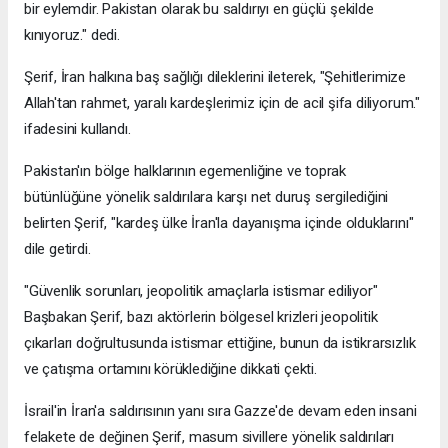
bir eylemdir. Pakistan olarak bu saldırıyı en güçlü şekilde
kınıyoruz." dedi.
Şerif, İran halkına baş sağlığı dileklerini ileterek, "Şehitlerimize
Allah'tan rahmet, yaralı kardeşlerimiz için de acil şifa diliyorum."
ifadesini kullandı.
Pakistan'ın bölge halklarının egemenliğine ve toprak
bütünlüğüne yönelik saldırılara karşı net duruş sergilediğini
belirten Şerif, "kardeş ülke İran'la dayanışma içinde olduklarını"
dile getirdi.
"Güvenlik sorunları, jeopolitik amaçlarla istismar ediliyor"
Başbakan Şerif, bazı aktörlerin bölgesel krizleri jeopolitik
çıkarları doğrultusunda istismar ettiğine, bunun da istikrarsızlık
ve çatışma ortamını körüklediğine dikkati çekti.
İsrail'in İran'a saldırısının yanı sıra Gazze'de devam eden insani
felakete de değinen Şerif, masum sivillere yönelik saldırıları