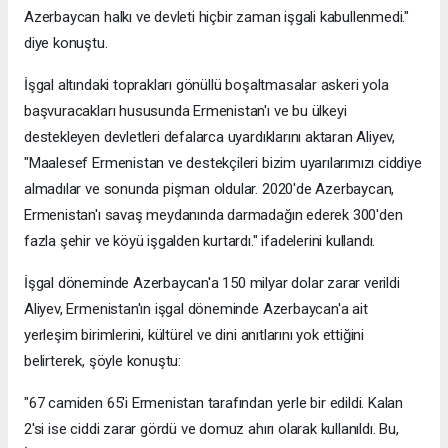
Azerbaycan halkı ve devleti hiçbir zaman işgali kabullenmedi."
diye konuştu.
İşgal altındaki toprakları gönüllü boşaltmasalar askeri yola
başvuracakları hususunda Ermenistan'ı ve bu ülkeyi
destekleyen devletleri defalarca uyardıklarını aktaran Aliyev,
"Maalesef Ermenistan ve destekçileri bizim uyarılarımızı ciddiye
almadılar ve sonunda pişman oldular. 2020'de Azerbaycan,
Ermenistan'ı savaş meydanında darmadağın ederek 300'den
fazla şehir ve köyü işgalden kurtardı." ifadelerini kullandı.
İşgal döneminde Azerbaycan'a 150 milyar dolar zarar verildi
Aliyev, Ermenistan'ın işgal döneminde Azerbaycan'a ait
yerleşim birimlerini, kültürel ve dini anıtlarını yok ettiğini
belirterek, şöyle konuştu:
"67 camiden 65'i Ermenistan tarafından yerle bir edildi. Kalan
2'si ise ciddi zarar gördü ve domuz ahırı olarak kullanıldı. Bu,