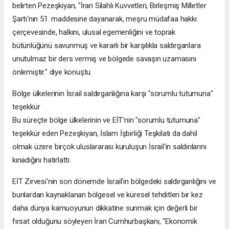
belirten Pezeşkiyan, "İran Silahlı Kuvvetleri, Birleşmiş Milletler
Şartı'nın 51. maddesine dayanarak, meşru müdafaa hakkı
çerçevesinde, halkını, ulusal egemenliğini ve toprak
bütünlüğünü savunmuş ve kararlı bir karşılıkla saldırganlara
unutulmaz bir ders vermiş ve bölgede savaşın uzamasını
önlemiştir." diye konuştu.
Bölge ülkelerinin İsrail saldırganlığına karşı "sorumlu tutumuna"
teşekkür
Bu süreçte bölge ülkelerinin ve EİT'nin "sorumlu tutumuna"
teşekkür eden Pezeşkiyan, İslam İşbirliği Teşkilatı da dahil
olmak üzere birçok uluslararası kuruluşun İsrail'in saldırılarını
kınadığını hatırlattı.
EİT Zirvesi'nin son dönemde İsrail'in bölgedeki saldırganlığını ve
bunlardan kaynaklanan bölgesel ve küresel tehditleri bir kez
daha dünya kamuoyunun dikkatine sunmak için değerli bir
fırsat olduğunu söyleyen İran Cumhurbaşkanı, "Ekonomik