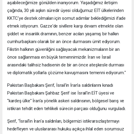
aşabileceğimize gönülden inanıyorum. Yaşadığımız iletişim
çağında, 30 yılı aşkın süredir üyesi olduğumuz EİT ülkelerinden
KKTC'ye destek olmaları için somut adımlar beklediğimizi ifade
etmek istiyorum. Gazze'de sivillere karşı devam etmekte olan
şiddet ve insanlık dramının, benzer acıları yaşamış bir halkın
cumhurbaşkanı olarak bir an önce durmasını ümit ediyorum.
Filistin halkının güvenliğini sağlayacak mekanizmaların bir an
önce sağlanması en büyük temennimizdir. İran ve İsrail
arasındaki talihsiz hadisenin de bir an önce ateşkesle durması
ve diplomatik yollarla çözüme kavuşmasını temenni ediyorum."
Pakistan Başbakanı Şerif, İsrail'in İran'a saldırılarını kınadı
Pakistan Başbakanı Şahbaz Şerif ise İsrail'in EİT üyesi ve
"kardeş ülke" İran'a yönelik askeri saldırısının, bölgesel barış ve
istikrarı tehdit eden tehlikeli sürecin parçası olduğunu vurguladı.
Şerif, "İsrail'in İran'a saldırıları, bölgemizi istikrarsızlaştırmayı
hedefleyen ve uluslararası hukuku açıkça ihlal eden sorumsuz