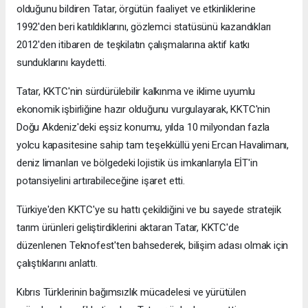
olduğunu bildiren Tatar, örgütün faaliyet ve etkinliklerine
1992'den beri katıldıklarını, gözlemci statüsünü kazandıkları
2012'den itibaren de teşkilatın çalışmalarına aktif katkı
sunduklarını kaydetti.
Tatar, KKTC'nin sürdürülebilir kalkınma ve iklime uyumlu
ekonomik işbirliğine hazır olduğunu vurgulayarak, KKTC'nin
Doğu Akdeniz'deki eşsiz konumu, yılda 10 milyondan fazla
yolcu kapasitesine sahip tam teşekküllü yeni Ercan Havalimanı,
deniz limanları ve bölgedeki lojistik üs imkanlarıyla EİT'in
potansiyelini artırabileceğine işaret etti.
Türkiye'den KKTC'ye su hattı çekildiğini ve bu sayede stratejik
tarım ürünleri geliştirdiklerini aktaran Tatar, KKTC'de
düzenlenen Teknofest'ten bahsederek, bilişim adası olmak için
çalıştıklarını anlattı.
Kıbrıs Türklerinin bağımsızlık mücadelesi ve yürütülen