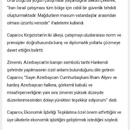
Orta Doğu'da yoğun çatışmalar yaşandığına dikkati çekerek,
"İran-İsrail çatışması tüm bölge için ciddi bir güvenlik tehdidi
oluşturmaktadır. Mağdurların masum vatandaşlar arasından
olması üzüntü vericidir." ifadelerini kullandı.
Caparov, Kırgızistan'ın iki ülkeyi, çatışmayı uluslararası norm ve
prensipler doğrultusunda barış ve diplomatik yollarla çözmeye
davet ettiğini belirtti.
Zirvenin, Azerbaycan'ın barışın sembolü tarihi Hankendi
şehrinde yapılmasının özel anlamı bulunduğunu dile getiren
Caparov, "Sayın Azerbaycan Cumhurbaşkanı İlham Aliyev ve
kardeş Azerbaycan halkına, görkemli kabulü ve
misafirperverliğinin yanı sıra zirvenin yüksek düzeyde
düzenlenmesinden dolayı yürekten teşekkür ediyorum." dedi.
Caparov, Ekonomik İşbirliği Teşkilatına özel önem atfettiğini ve
üye ülkelerle ekonomik işbirliğini geliştirmek istediğini söyledi.