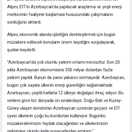
Aliyev, EİT'in Azerbaycan'da yapılacak araştırma ve yeşil enerji
merkezinin faaliyete başlaması hususundaki çalışmaların
sürdüğünü aktardı.
Aliyev, ekonomik alanda işbirliğini derinleştirmek için bugün
müzakere edilecek konuların önem taşıdığını vurgulayarak,
şunları kaydetti:
"Azerbaycan'da çok olumlu yatırım ortamı mevcuttur. Son 20
yılda Azerbaycan ekonomisine 350 milyar dolardan fazla
yatırım yapıldı. Bunun da yarısı yabancı sermayedir. Azerbaycan,
bugün çok sayıda ülkenin enerji güvenliğini sağlamaktadır.
Azerbaycan, çeşitli hatlarla 12 ülkeye doğalgaz ihraç ediyor. Bu
verilere göre biz dünyada ön sıralardayız. Doğu-Batı ve Kuzey-
Güney ulaşım koridorları Azerbaycan üzerinde geçiyor ve EİT
üyesi ülkelerin çoğu bu koridorları kullanıyor. Bugünkü
müzakerelerimizin faydalı olacağından ve ülkelerimizin
gelişimine olumlu katkı sunacağından eminim."