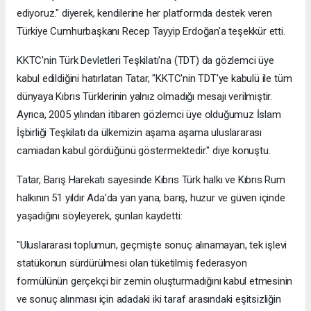
ediyoruz." diyerek, kendilerine her platformda destek veren
Türkiye Cumhurbaşkanı Recep Tayyip Erdoğan'a teşekkür etti.
KKTC'nin Türk Devletleri Teşkilatı'na (TDT) da gözlemci üye
kabul edildiğini hatırlatan Tatar, "KKTC'nin TDT'ye kabulü ile tüm
dünyaya Kıbrıs Türklerinin yalnız olmadığı mesajı verilmiştir.
Ayrıca, 2005 yılından itibaren gözlemci üye olduğumuz İslam
İşbirliği Teşkilatı da ülkemizin aşama aşama uluslararası
camiadan kabul gördüğünü göstermektedir." diye konuştu.
Tatar, Barış Harekatı sayesinde Kıbrıs Türk halkı ve Kıbrıs Rum
halkının 51 yıldır Ada'da yan yana, barış, huzur ve güven içinde
yaşadığını söyleyerek, şunları kaydetti:
"Uluslararası toplumun, geçmişte sonuç alınamayan, tek işlevi
statükonun sürdürülmesi olan tüketilmiş federasyon
formülünün gerçekçi bir zemin oluşturmadığını kabul etmesinin
ve sonuç alınması için adadaki iki taraf arasındaki eşitsizliğin