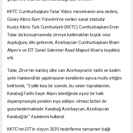
KKTC Cumhurbaşkanı Tatar: Kıbrıs meselesinin ana nedeni,
Güney Kıbrıs Rum Yönetimi'ne verilen sanal statüdür
Kuzey Kıbrıs Türk Cumhuriyeti (KKTC) Cumhurbaşkanı Ersin
Tatar da konuşmasında zirveye katılmaktan büyük onur
duyduğunu dile getirerek, Azerbaycan Cumhurbaşkanı İlham
Aliyev'e ve EİT Genel Sekreteri Asad Majeed Khan'a teşekkür
etti.
Tatar, Zirve'nin kardeş ülke can Azerbaycan'ın tarihi ve kadim
şehri Hankendi'de yapılmasının kendilerini ayrıca mutlu ettiğini
belirterek, "5 yıllık kısa bir sürede, bu vatan topraklarının,
Karabağ Fatihi Sayın Aliyev liderliğinde eşsiz bir halk
dayanışmasıyla yeniden inşa ediliyor olması bizleri de
gururlandırmaktadır. Karabağ Azerbaycan, Azerbaycan
Karabağ'dır." ifadelerini kullandı.
KKTC'nin EİT'in vizyon 2035 hedeflerine tamamen bağlı