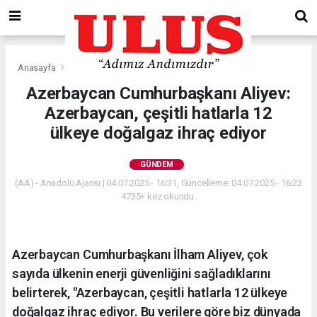
Anasayfa
Gündem
Azerbaycan Cumhurbaşkanı Aliyev:
Azerbaycan, çeşitli hatlarla 12
ülkeye doğalgaz ihraç ediyor
GÜNDEM
(AA) - Anadolu Ajansı | 04.07.2025 - 16:31, Güncelleme: 04.07.2025 - 16:22
4735+ kez okundu.
Azerbaycan Cumhurbaşkanı İlham Aliyev, çok
sayıda ülkenin enerji güvenliğini sağladıklarını
belirterek, "Azerbaycan, çeşitli hatlarla 12 ülkeye
doğalgaz ihraç ediyor. Bu verilere göre biz dünyada