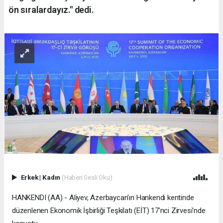
ön sıralardayız." dedi.
Erkek
|
Kadın
(Haberi Sesli Oku)
HANKENDI (AA) - Aliyev, Azerbaycan'ın Hankendi kentinde
düzenlenen Ekonomik İşbirliği Teşkilatı (EİT) 17'nci Zirvesi'nde