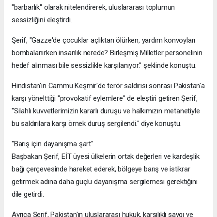
"barbarlık" olarak nitelendirerek, uluslararası toplumun
sessizliğini eleştirdi.
Şerif, "Gazze'de çocuklar açlıktan ölürken, yardım konvoyları
bombalanırken insanlık nerede? Birleşmiş Milletler personelinin
hedef alınması bile sessizlikle karşılanıyor." şeklinde konuştu.
Hindistan'ın Cammu Keşmir'de terör saldırısı sonrası Pakistan'a
karşı yönelttiği "provokatif eylemlere" de eleştiri getiren Şerif,
"Silahlı kuvvetlerimizin kararlı duruşu ve halkımızın metanetiyle
bu saldırılara karşı örnek duruş sergilendi." diye konuştu.
"Barış için dayanışma şart"
Başbakan Şerif, EİT üyesi ülkelerin ortak değerleri ve kardeşlik
bağı çerçevesinde hareket ederek, bölgeye barış ve istikrar
getirmek adına daha güçlü dayanışma sergilemesi gerektiğini
dile getirdi.
Ayrıca Şerif, Pakistan'ın uluslararası hukuk, karşılıklı saygı ve