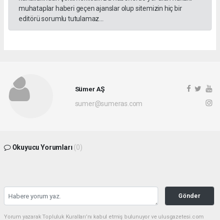
muhataplar haberi geçen ajanslar olup sitemizin hiç bir
editörü sorumlu tutulamaz...
Sümer AŞ
sumer@sumeras.com
Okuyucu Yorumları
(0)
Gönder
Yorum yazarak Topluluk Kuralları’nı kabul etmiş bulunuyor ve ulusgazetesi.com