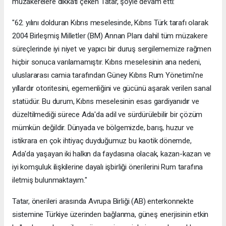
müzakerelere dikkati çeken Tatar, şöyle devam etti:
"62. yılını dolduran Kıbrıs meselesinde, Kıbrıs Türk tarafı olarak
2004 Birleşmiş Milletler (BM) Annan Planı dahil tüm müzakere
süreçlerinde iyi niyet ve yapıcı bir duruş sergilememize rağmen
hiçbir sonuca varılamamıştır. Kıbrıs meselesinin ana nedeni,
uluslararası camia tarafından Güney Kıbrıs Rum Yönetimi'ne
yıllardır otoritesini, egemenliğini ve gücünü aşarak verilen sanal
statüdür. Bu durum, Kıbrıs meselesinin esas gardiyanıdır ve
düzeltilmediği sürece Ada'da adil ve sürdürülebilir bir çözüm
mümkün değildir. Dünyada ve bölgemizde, barış, huzur ve
istikrara en çok ihtiyaç duyduğumuz bu kaotik dönemde,
Ada'da yaşayan iki halkın da faydasına olacak, kazan-kazan ve
iyi komşuluk ilişkilerine dayalı işbirliği önerilerini Rum tarafına
iletmiş bulunmaktayım."
Tatar, önerileri arasında Avrupa Birliği (AB) enterkonnekte
sistemine Türkiye üzerinden bağlanma, güneş enerjisinin etkin