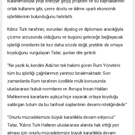
kullanılmasıyla yeşil enerjiye geçiş projeleri ve su kaynaklarının
ortak kullanımı gibi, çevre dostu ve iklime uyarlı ekonomik
işbirliklerinin bulunduğunu hatırlattı.
Kıbrıs Türk tarafının, sorunları diyalog ve diplomasi aracılığıyla
çözme arzusunda olduğunu ve bugünü geleceğe bağlayacak
işbirliği önerilerini bir kez daha sözde değil, pratikte de ortaya
koyduğunu vurgulayan Tatar, şunları dile getirdi:
"Ne yazık ki, kendini Ada'nın tek hakimi gören Rum Yönetimi
tüm bu işbirliği çağrılarımızı yanıtsız bırakmaktadır. Son
zamanlarda Rum tarafının özellikle mülk konusunda
uluslararası hukuk normlarını ve Avrupa İnsan Hakları
Mahkemesi kararlarını açıkça hiçe sayarak ortaya koyduğu
saldırgan tutum da bu tarihsel saplantının devamı niteliğindedir."
"Onurlu mücadelemize büyük kararlılıkla devam ediyoruz"
Tatar, "Kıbrıs Türk Halkının uluslararası alanda hak ettiği yeri
alması için onurlu mücadelemize büyük kararlılıkla devam