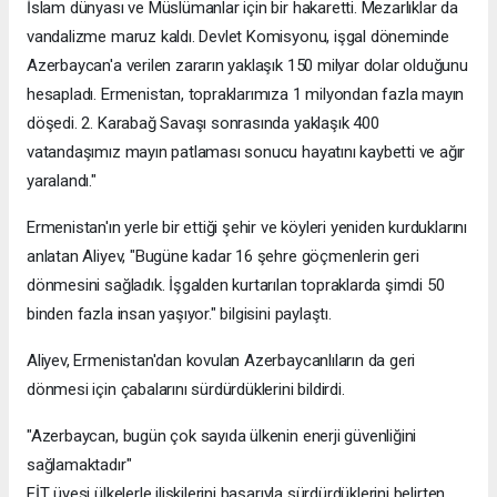
İslam dünyası ve Müslümanlar için bir hakaretti. Mezarlıklar da
vandalizme maruz kaldı. Devlet Komisyonu, işgal döneminde
Azerbaycan'a verilen zararın yaklaşık 150 milyar dolar olduğunu
hesapladı. Ermenistan, topraklarımıza 1 milyondan fazla mayın
döşedi. 2. Karabağ Savaşı sonrasında yaklaşık 400
vatandaşımız mayın patlaması sonucu hayatını kaybetti ve ağır
yaralandı."
Ermenistan'ın yerle bir ettiği şehir ve köyleri yeniden kurduklarını
anlatan Aliyev, "Bugüne kadar 16 şehre göçmenlerin geri
dönmesini sağladık. İşgalden kurtarılan topraklarda şimdi 50
binden fazla insan yaşıyor." bilgisini paylaştı.
Aliyev, Ermenistan'dan kovulan Azerbaycanlıların da geri
dönmesi için çabalarını sürdürdüklerini bildirdi.
"Azerbaycan, bugün çok sayıda ülkenin enerji güvenliğini
sağlamaktadır"
EİT üyesi ülkelerle ilişkilerini başarıyla sürdürdüklerini belirten