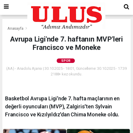
Anasayfa
Spor
Avrupa Ligi'nde 7. haftanın MVP'leri
Francisco ve Moneke
SPOR
(AA) - Anadolu Ajansı | 30.10.2025 - 18:01, Güncelleme: 30.10.2025 - 17:39
2188+ kez okundu.
Basketbol Avrupa Ligi'nde 7. hafta maçlarının en
değerli oyuncuları (MVP), Zalgiris'ten Sylvain
Francisco ve Kızılyıldız'dan Chima Moneke oldu.