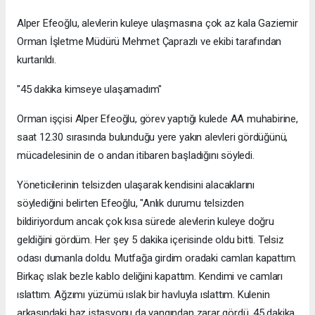
Alper Efeoğlu, alevlerin kuleye ulaşmasına çok az kala Gaziemir
Orman İşletme Müdürü Mehmet Çaprazlı ve ekibi tarafından
kurtarıldı.
"45 dakika kimseye ulaşamadım"
Orman işçisi Alper Efeoğlu, görev yaptığı kulede AA muhabirine,
saat 12.30 sırasında bulunduğu yere yakın alevleri gördüğünü,
mücadelesinin de o andan itibaren başladığını söyledi.
Yöneticilerinin telsizden ulaşarak kendisini alacaklarını
söylediğini belirten Efeoğlu, "Anlık durumu telsizden
bildiriyordum ancak çok kısa sürede alevlerin kuleye doğru
geldiğini gördüm. Her şey 5 dakika içerisinde oldu bitti. Telsiz
odası dumanla doldu. Mutfağa girdim oradaki camları kapattım.
Birkaç ıslak bezle kablo deliğini kapattım. Kendimi ve camları
ıslattım. Ağzımı yüzümü ıslak bir havluyla ıslattım. Kulenin
arkasındaki baz istasyonu da yangından zarar gördü. 45 dakika