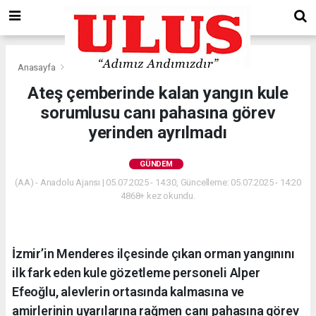
Anasayfa
Gündem
Ateş çemberinde kalan yangın kule
sorumlusu canı pahasına görev
yerinden ayrılmadı
GÜNDEM
(AA) - Anadolu Ajansı | 05.07.2025 - 14:30, Güncelleme: 05.07.2025 - 14:20
4868+ kez okundu.
İzmir’in Menderes ilçesinde çıkan orman yangınını
ilk fark eden kule gözetleme personeli Alper
Efeoğlu, alevlerin ortasında kalmasına ve
amirlerinin uyarılarına rağmen canı pahasına görev