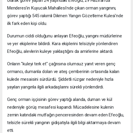
olarak görev yapan 24 yaşındaki Efeoğlu, 29 Haziran'da
Menderes'in Kuyucak Mahallesi'nde çıkan orman yangınını,
görev yaptığı 545 rakımlı Dikmen Yangın Gözetleme Kulesi'nde
ilk fark eden kişi oldu.
Durumun ciddi olduğunu anlayan Efeoğlu, yangını müdürlerine
ve yer ekiplerine bildirdi. Kara ekiplerini telsiziyle yönlendiren
Efeoğlu, alevlerin kuleye yaklaştığını da amirlerine aktardı.
Onların "kuleyi terk et" çağrısına olumsuz yanıt veren genç
ormancı, dumanla dolan ve ateş çemberinin ortasında kalan
kulede mesaisini sürdürdü. Şiddetli rüzgar nedeniyle hızla
yayılan yangınla ilgili arkadaşlarını sürekli yönlendirdi.
Genç orman işçisinin görev yaptığı alanda, duman ve kül
nedeniyle görüş mesafesi kapandı. Mücadelesine kulenin
zemin katındaki mutfağın penceresinden devam eden Efeoğlu,
telsizle sürekli yangının gidişatıyla ilgili bilgi aktarmaya devam
etti.