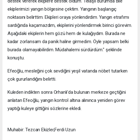
destek vererek ekiplere destek oldum. Telaşlı durumda bile
ekiplerimizi yangın bölgesine çektim. Yangının başlangıç
noktasını belirttim. Ekipleri oraya yönlendirdim. Yangın etrafımı
sardığında kaçamazdım, ekiplerini yönlendirmek birinci görevim.
Aşağıdaki ekiplerin hem gözü hem de kulağıydım. Burada ne
kadar zorlansam da panik haline girmedim. Öyle yapsam belki
burada olamayabilirdim. Müdahalemi sürdürdüm." şeklinde
konuştu.
Efeoğlu, mesleğini çok sevdiğini yeşil vatanda nöbet tutarken
çok gururlandığını belirtti.
Kuleden indikten sonra Orhanlı'da bulunan merkeze geçtiğini
anlatan Efeoğlu, yangın kontrol altına alınınca yeniden görev
yaptığı kuleye gittiğini sözlerine ekledi.
Muhabir: Tezcan Ekizler,Ferdi Uzun