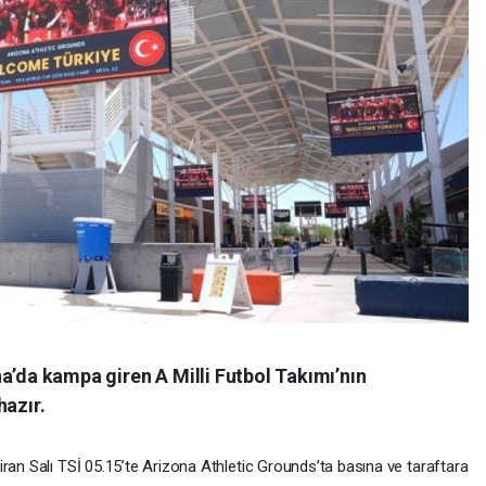
a’da kampa giren A Milli Futbol Takımı’nın
hazır.
ran Salı TSİ 05.15’te Arizona Athletic Grounds’ta basına ve taraftara