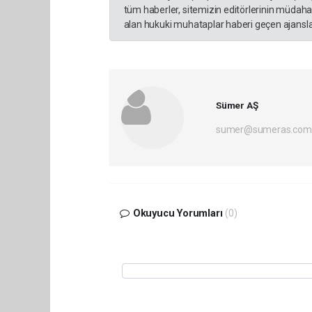
tüm haberler, sitemizin editörlerinin müdaha
alan hukuki muhataplar haberi geçen ajanslar
Sümer AŞ
sumer@sumeras.com
Okuyucu Yorumları
(0)