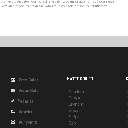
nuyor ve ulusgazetesi.com sitesine yaptığınız yorumunuzla ilgili doğrudan veya
. Yazılan tüm yorumlardan site yönetimi hiçbir şekilde sorumlu tutulamaz.
KATEGORİLER
S
Foto Galeri
Video Galeri
Gündem
Dünya
Yazarlar
Ekonomi
Siyaset
Arşivler
Sağlık
Künyemiz
Spor