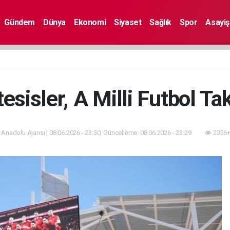
Gündem
Dünya
Ekonomi
Siyaset
Sağlık
Spor
Asayiş
esisler, A Milli Futbol Ta
 Anadolu Ajansı | 08.06.2026 - 23:30, Güncelleme: 08.06.2026 - 23:29
2356+