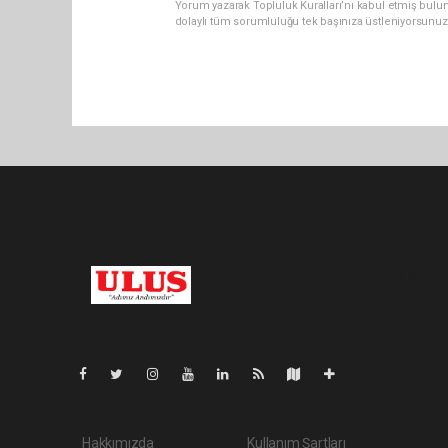
Yorum yazarak Topluluk Kuralları’nı kabul etmiş bulu
dolaylı tüm sorumluluğu tek başınıza üstleniyorsunuz
Pro-0.051
Hakkımızda
Kullanım Şartları