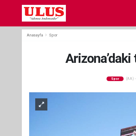
Anasayfa
Spor
Arizona’daki t
(AA) -
Spor