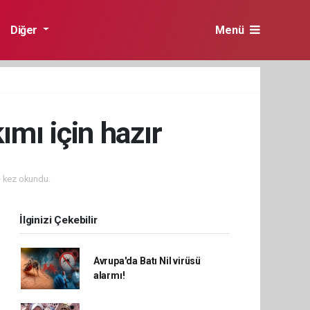
Diğer
Menü
kımı için hazır
 kez okundu.
İlginizi Çekebilir
Avrupa'da Batı Nil virüsü
alarmı!