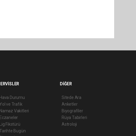
ERVİSLER
DİĞER
Hava Durumu
Sitede Ara
Yol ve Trafik
Anketler
Namaz Vakitleri
Biyografiler
Eczaneler
Rüya Tabirleri
Lig Fikstürü
Astroloji
Tarihte Bugün