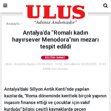
Anasayfa
Kültür-Sanat
Antalya'da "Romalı kadın
hayırsever Menodora"nın mezarı
tespit edildi
KÜLTÜR-SANAT
(AA) - Anadolu Ajansı | 30.09.2025 - 13:03, Güncelleme: 30.09.2025 - 12:45
4494+ kez okundu.
Antalya'daki Sillyon Antik Kenti'nde yapılan
kazılarda, "Roma döneminde kentteki birçok yapının
inşasını finanse ettiği ve çocuklar için vakıf
kurduğu" bilgisi çeşitli kaynaklarda geçen