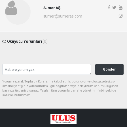
Sümer AŞ
sumer@sumeras.com
Okuyucu Yorumları
(0)
Gönder
Yorum yazarak Topluluk Kuralları’nı kabul etmiş bulunuyor ve ulusgazetesi.com
sitesine yaptığınız yorumunuzla ilgili doğrudan veya dolaylı tüm sorumluluğu tek
başınıza üstleniyorsunuz. Yazılan tüm yorumlardan site yönetimi hiçbir şekilde
sorumlu tutulamaz.