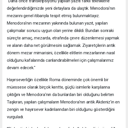
"Daha önce transkripsiyonu yapılan yazıtı farklı tekniklerle
değerlendirdiğimizde yeni detaylara da ulaştık. Menodora'nın
mezarını genel itibarıyla tespit etmiş bulunmaktayız.
Menodora'nın mezarının yakınında bulunan yazıt, yapılan
çalışmalar sonucu uygun olan yerine dikildi. Bundan sonraki
süreçte amaç, mezarda, etrafında çevre düzenlemesi yapmak
ve alanın daha net görülmesini sağlamak. Ziyaretçilerin antik
dönem mezar mimarisini, özellikle elitlerin mezarlarının nasıl
olduğunu kafalarında canlandırabilmeleri için çalışmalarımız
devam edecek."
Hayırseverliğin özellikle Roma döneminde çok önemli bir
müessese olarak birçok kentte, güçlü isimlerle karşılarına
çıktığını ve Menodora'nın da bunlardan biri olduğunu belirten
Taşkıran, yapılan çalışmaların Menodora'nın antik Akdeniz'in en
zengin ve hayırsever kadınlarından biri olduğunu gösterdiğini
vurguladı.