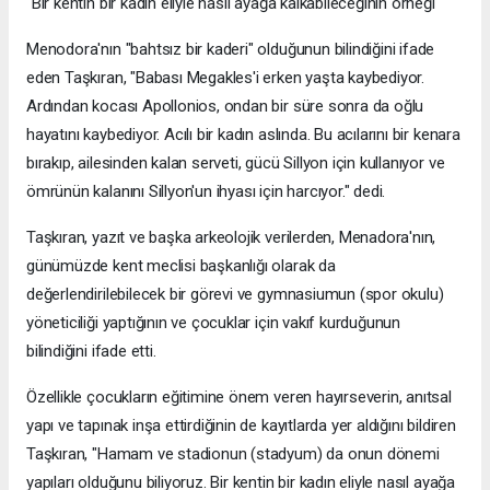
"Bir kentin bir kadın eliyle nasıl ayağa kalkabileceğinin örneği"
Menodora'nın "bahtsız bir kaderi" olduğunun bilindiğini ifade
eden Taşkıran, "Babası Megakles'i erken yaşta kaybediyor.
Ardından kocası Apollonios, ondan bir süre sonra da oğlu
hayatını kaybediyor. Acılı bir kadın aslında. Bu acılarını bir kenara
bırakıp, ailesinden kalan serveti, gücü Sillyon için kullanıyor ve
ömrünün kalanını Sillyon'un ihyası için harcıyor." dedi.
Taşkıran, yazıt ve başka arkeolojik verilerden, Menadora'nın,
günümüzde kent meclisi başkanlığı olarak da
değerlendirilebilecek bir görevi ve gymnasiumun (spor okulu)
yöneticiliği yaptığının ve çocuklar için vakıf kurduğunun
bilindiğini ifade etti.
Özellikle çocukların eğitimine önem veren hayırseverin, anıtsal
yapı ve tapınak inşa ettirdiğinin de kayıtlarda yer aldığını bildiren
Taşkıran, "Hamam ve stadionun (stadyum) da onun dönemi
yapıları olduğunu biliyoruz. Bir kentin bir kadın eliyle nasıl ayağa