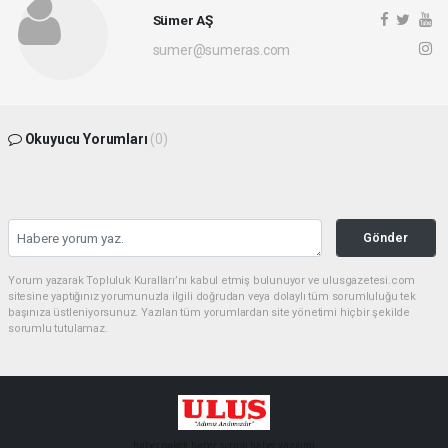
Sümer AŞ
sumer@sumeras.com
Okuyucu Yorumları
(0)
Gönder
Yorum yazarak Topluluk Kuralları’nı kabul etmiş bulunuyor ve ulusgazetesi.com
sitesine yaptığınız yorumunuzla ilgili doğrudan veya dolaylı tüm sorumluluğu tek
başınıza üstleniyorsunuz. Yazılan tüm yorumlardan site yönetimi hiçbir şekilde
sorumlu tutulamaz.
haber paketi
haber scripti
haber yazılımı