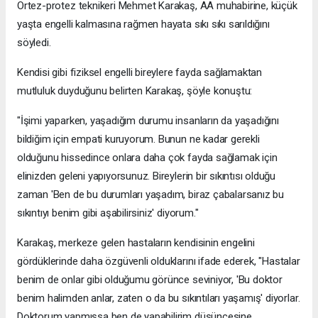
Ortez-protez teknikeri Mehmet Karakaş, AA muhabirine, küçük
yaşta engelli kalmasına rağmen hayata sıkı sıkı sarıldığını
söyledi.
Kendisi gibi fiziksel engelli bireylere fayda sağlamaktan
mutluluk duyduğunu belirten Karakaş, şöyle konuştu:
"İşimi yaparken, yaşadığım durumu insanların da yaşadığını
bildiğim için empati kuruyorum. Bunun ne kadar gerekli
olduğunu hissedince onlara daha çok fayda sağlamak için
elinizden geleni yapıyorsunuz. Bireylerin bir sıkıntısı olduğu
zaman 'Ben de bu durumları yaşadım, biraz çabalarsanız bu
sıkıntıyı benim gibi aşabilirsiniz' diyorum."
Karakaş, merkeze gelen hastaların kendisinin engelini
gördüklerinde daha özgüvenli olduklarını ifade ederek, "Hastalar
benim de onlar gibi olduğumu görünce seviniyor, 'Bu doktor
benim halimden anlar, zaten o da bu sıkıntıları yaşamış' diyorlar.
Doktorum yapmışsa ben de yapabilirim düşüncesine