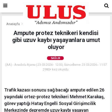
Anasayfa
Sağlık
Ampute protez teknikeri kendisi
gibi uzuv kaybı yaşayanlara umut
oluyor
SAĞLIK
(AA) - Anadolu Ajansı | 23.03.2026 - 12:00, Güncelleme: 23.03.2026 - 11:57
2980+ kez okundu.
Trafik kazası sonucu sağ bacağı ampute edilen 26
yaşındaki ortez-protez teknikeri Mehmet Karakaş,
görev yaptığı Hatay Engelli Sosyal Girişimcilik
Merkezinde depremde uzuv kaybı yaşayan