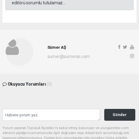
editörü sorumlu tutulamaz...
Sümer AŞ
sumer@sumeras.com
Okuyucu Yorumları
(0)
Gönder
Yorum yazarak Topluluk Kuralları’nı kabul etmiş bulunuyor ve ulusgazetesi.com
sitesine yaptığınız yorumunuzla ilgili doğrudan veya dolaylı tüm sorumluluğu tek
başınıza üstleniyorsunuz. Yazılan tüm yorumlardan site yönetimi hiçbir şekilde