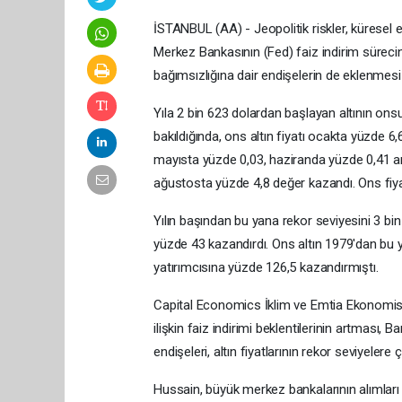
İSTANBUL (AA) - Jeopolitik riskler, küresel 
Merkez Bankasının (Fed) faiz indirim sürecine i
bağımsızlığına dair endişelerin de eklenmesi ya
Yıla 2 bin 623 dolardan başlayan altının onsu, b
bakıldığında, ons altın fiyatı ocakta yüzde 
mayısta yüzde 0,03, haziranda yüzde 0,41 ar
ağustosta yüzde 4,8 değer kazandı. Ons fiyatı
Yılın başından bu yana rekor seviyesini 3 bi
yüzde 43 kazandırdı. Ons altın 1979'dan bu yan
yatırımcısına yüzde 126,5 kazandırmıştı.
Capital Economics İklim ve Emtia Ekonomis
ilişkin faiz indirimi beklentilerinin artması, B
endişeleri, altın fiyatlarının rekor seviyeler
Hussain, büyük merkez bankalarının alımları ve