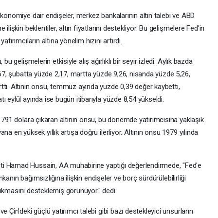
ekonomiye dair endişeler, merkez bankalarının altın talebi ve ABD
lişkin beklentiler, altın fiyatlarını destekliyor. Bu gelişmelere Fed'in
tırımcıların altına yönelim hızını artırdı.
u gelişmelerin etkisiyle alış ağırlıklı bir seyir izledi. Aylık bazda
6,67, şubatta yüzde 2,17, martta yüzde 9,26, nisanda yüzde 5,26,
ttı. Altının onsu, temmuz ayında yüzde 0,39 değer kaybetti,
 eylül ayında ise bugün itibarıyla yüzde 8,54 yükseldi.
n 791 dolara çıkaran altının onsu, bu dönemde yatırımcısına yaklaşık
a en yüksek yıllık artışa doğru ilerliyor. Altının onsu 1979 yılında
ti Hamad Hussain, AA muhabirine yaptığı değerlendirmede, "Fed'e
ankanın bağımsızlığına ilişkin endişeler ve borç sürdürülebilirliği
e çıkmasını desteklemiş görünüyor." dedi.
 Çin'deki güçlü yatırımcı talebi gibi bazı destekleyici unsurların