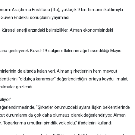
mi Araştırma Enstitüsü (Ifo), yaklaşık 9 bin firmanın katılımıyla
 Güven Endeksi sonuçlarını yayımladı.
küresel enerji arzındaki belirsizlikler, Alman ekonomisindeki
a gerileyerek Kovid-19 salgını etkilerinin ağır hissedildiği Mayıs
nlerinin de altında kalan veri, Alman şirketlerinin hem mevcut
lentilerini “oldukça karamsar” değerlendirdiğini ortaya koydu. İmalat,
zulmalar gözlendi.
alıyor"
ğerlendirmesinde, "Şirketler önümüzdeki aylara ilişkin beklentilerinde
vcut durumlarını da çok daha olumsuz olarak değerlendiriyor. Alman
r. Toparlanma umutları şimdilik yok oldu." ifadelerini kullandı.