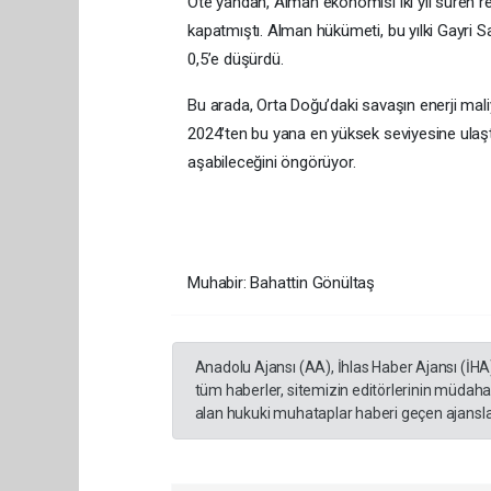
Öte yandan, Alman ekonomisi iki yıl süren re
kapatmıştı. Alman hükümeti, bu yılki Gayri 
0,5’e düşürdü.
Bu arada, Orta Doğu’daki savaşın enerji mal
2024’ten bu yana en yüksek seviyesine ulaş
aşabileceğini öngörüyor.
Muhabir: Bahattin Gönültaş
Anadolu Ajansı (AA), İhlas Haber Ajansı (İHA
tüm haberler, sitemizin editörlerinin müdaha
alan hukuki muhataplar haberi geçen ajanslar