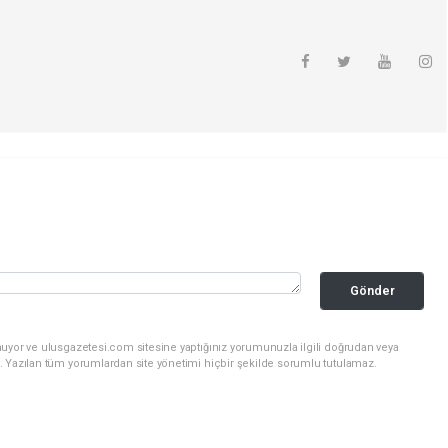
Gönder
nuyor ve ulusgazetesi.com sitesine yaptığınız yorumunuzla ilgili doğrudan veya
. Yazılan tüm yorumlardan site yönetimi hiçbir şekilde sorumlu tutulamaz.