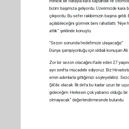
minicik bir hatayla kara saplandık ve otomobi
bizim başımıza geliyordu. Üzerimizde kara bul
çıkıyordu. Bu sefer rakibimizin başına geldi
açılabileceğini görmek beni rahatlattı. 'Niy
attık." şeklinde konuştu.
"Sezon sonunda hedefimize ulaşacağız"
Dünya şampiyonluğu için iddialı konuşan Ali
Zor bir sezon olacağını ifade eden 27 yaşınd
ayrı sınıfta mücadele ediyoruz. Biz Hırvati
emin adımlarla gittiğimizi söyleyebiliriz. S
Şili'de olacak. İlk defa bu kadar uzun bir u
gideceğim. Herkesin çok yabancı olduğu bir y
olmayacak." değerlendirmesinde bulundu.