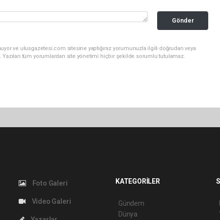
Gönder
nuyor ve ulusgazetesi.com sitesine yaptığınız yorumunuzla ilgili doğrudan veya
. Yazılan tüm yorumlardan site yönetimi hiçbir şekilde sorumlu tutulamaz.
KATEGORİLER
S
Foto Galeri
Video Galeri
Gündem
Dünya
Yazarlar