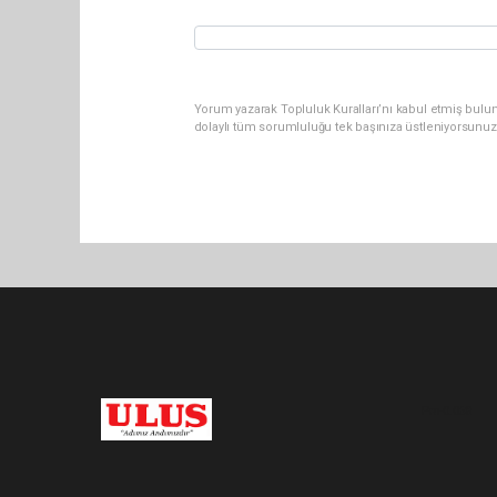
Yorum yazarak Topluluk Kuralları’nı kabul etmiş bulu
dolaylı tüm sorumluluğu tek başınıza üstleniyorsunuz
Pro-0.068