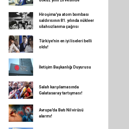
dokuz yılın zirvesinde
Hiroşima'ya atom bombası
saldırısının 81. yılında nükleer
silahsızlanma çağrısı
Türkiye'nin en iyi liseleri belli
oldu!
İletişim Başkanlığı Duyurusu
Salah karşılamasında
Galatasaray tartışması!
Avrupa'da Batı Nil virüsü
alarmı!