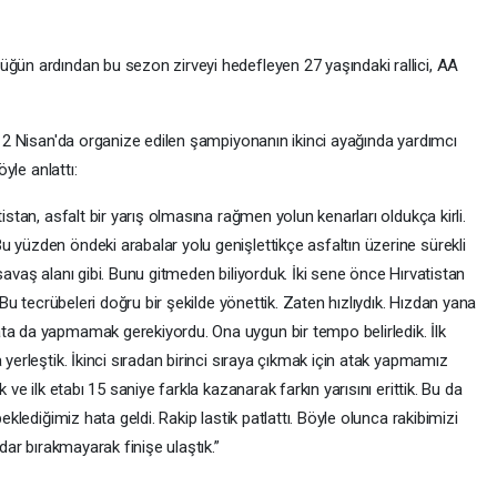
üğün ardından bu sezon zirveyi hedefleyen 27 yaşındaki rallici, AA
9-12 Nisan'da organize edilen şampiyonanın ikinci ayağında yardımcı
öyle anlattı:
istan, asfalt bir yarış olmasına rağmen yolun kenarları oldukça kirli.
 yüzden öndeki arabalar yolu genişlettikçe asfaltın üzerine sürekli
savaş alanı gibi. Bunu gitmeden biliyorduk. İki sene önce Hırvatistan
. Bu tecrübeleri doğru bir şekilde yönettik. Zaten hızlıydık. Hızdan yana
ta da yapmamak gerekiyordu. Ona uygun bir tempo belirledik. İlk
 yerleştik. İkinci sıradan birinci sıraya çıkmak için atak yapmamız
 ve ilk etabı 15 saniye farkla kazanarak farkın yarısını erittik. Bu da
beklediğimiz hata geldi. Rakip lastik patlattı. Böyle olunca rakibimizi
adar bırakmayarak finişe ulaştık.”