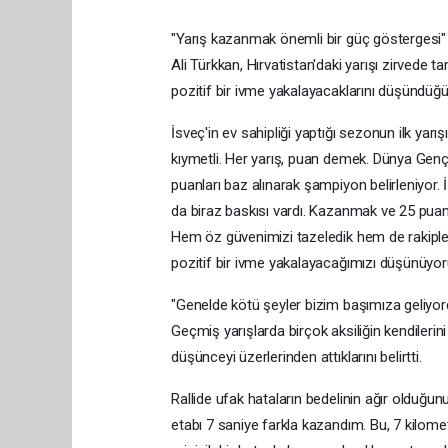
"Yarış kazanmak önemli bir güç göstergesi"
Ali Türkkan, Hırvatistan'daki yarışı zirved
pozitif bir ivme yakalayacaklarını düşündüğü
İsveç'in ev sahipliği yaptığı sezonun ilk yarış
kıymetli. Her yarış, puan demek. Dünya Gençl
puanları baz alınarak şampiyon belirleniyor.
da biraz baskısı vardı. Kazanmak ve 25 puanı
Hem öz güvenimizi tazeledik hem de rakipler
pozitif bir ivme yakalayacağımızı düşünüyorum
"Genelde kötü şeyler bizim başımıza geliyor
Geçmiş yarışlarda birçok aksiliğin kendileri
düşünceyi üzerlerinden attıklarını belirtti.
Rallide ufak hataların bedelinin ağır olduğunu
etabı 7 saniye farkla kazandım. Bu, 7 kilom