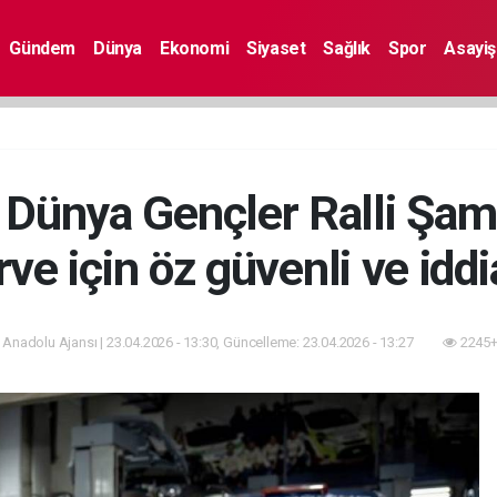
Gündem
Dünya
Ekonomi
Siyaset
Sağlık
Spor
Asayiş
, Dünya Gençler Ralli Şam
rve için öz güvenli ve iddi
 Anadolu Ajansı | 23.04.2026 - 13:30, Güncelleme: 23.04.2026 - 13:27
2245+