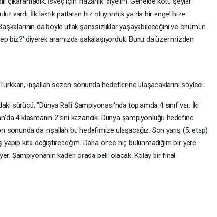
li çıkaramadık. İsveç için 'nazarlık' diyelim. Genelde kötü şeyler
ut vardı. İlk lastik patlatan biz oluyorduk ya da bir engel bize
. Başkalarının da böyle ufak şanssızlıklar yaşayabileceğini ve önümün
e hep biz?' diyerek aramızda şakalaşıyorduk. Bunu da üzerimizden
 Türkkan, inşallah sezon sonunda hedeflerine ulaşacaklarını söyledi.
aki sürücü, "Dünya Ralli Şampiyonası'nda toplamda 4 sınıf var. İki
stan'da 4 klasmanın 2'sini kazandık. Dünya şampiyonluğu hedefine
ezon sonunda da inşallah bu hedefimize ulaşacağız. Son yarış (5. etap)
çuş yapıp kıta değiştireceğim. Daha önce hiç bulunmadığım bir yere
er. Şampiyonanın kaderi orada belli olacak. Kolay bir final