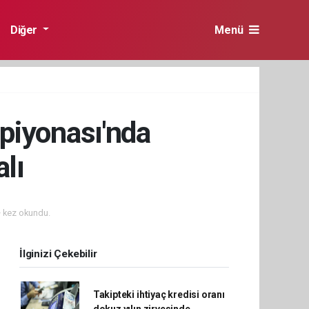
Diğer
Menü
piyonası'nda
alı
 kez okundu.
İlginizi Çekebilir
Takipteki ihtiyaç kredisi oranı