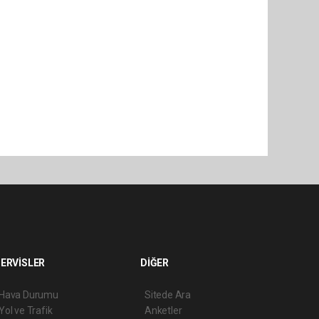
ERVİSLER
DİĞER
Hava Durumu
Sitede Ara
Yol ve Trafik
Anketler