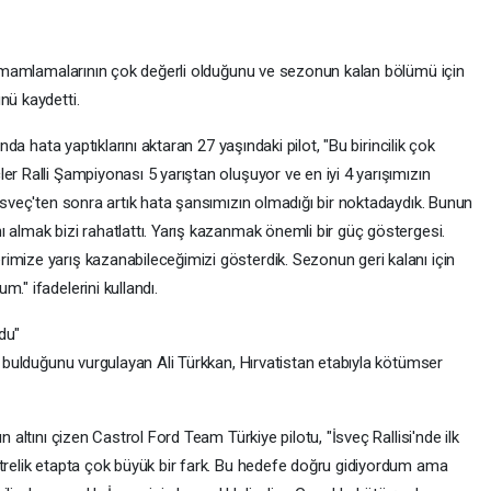
e tamamlamalarının çok değerli olduğunu ve sezonun kalan bölümü için
nü kaydetti.
ında hata yaptıklarını aktaran 27 yaşındaki pilot, "Bu birincilik çok
er Ralli Şampiyonası 5 yarıştan oluşuyor ve en iyi 4 yarışımızın
 İsveç'ten sonra artık hata şansımızın olmadığı bir noktadaydık. Bunun
 almak bizi rahatlattı. Yarış kazanmak önemli bir güç göstergesi.
imize yarış kazanabileceğimizi gösterdik. Sezonun geri kalanı için
." ifadelerini kullandı.
du"
ni bulduğunu vurgulayan Ali Türkkan, Hırvatistan etabıyla kötümser
n altını çizen Castrol Ford Team Türkiye pilotu, "İsveç Rallisi'nde ilk
etrelik etapta çok büyük bir fark. Bu hedefe doğru gidiyordum ama