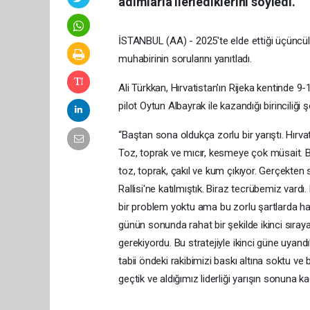
adımlarla ilerlediklerini söyledi.
İSTANBUL (AA) - 2025'te elde ettiği üçüncül
muhabirinin sorularını yanıtladı.
Ali Türkkan, Hırvatistan'ın Rijeka kentinde 
pilot Oytun Albayrak ile kazandığı birinciliği ş
“Baştan sona oldukça zorlu bir yarıştı. Hırvat
Toz, toprak ve mıcır, kesmeye çok müsait. Bu
toz, toprak, çakıl ve kum çıkıyor. Gerçekten 
Rallisi'ne katılmıştık. Biraz tecrübemiz vardı
bir problem yoktu ama bu zorlu şartlarda ha
günün sonunda rahat bir şekilde ikinci sıraya
gerekiyordu. Bu stratejiyle ikinci güne uyandık
tabii öndeki rakibimizi baskı altına soktu ve 
geçtik ve aldığımız liderliği yarışın sonuna k