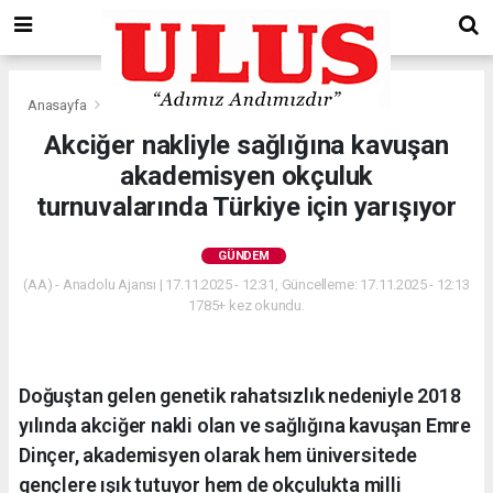
Anasayfa
Gündem
Akciğer nakliyle sağlığına kavuşan
akademisyen okçuluk
turnuvalarında Türkiye için yarışıyor
GÜNDEM
(AA) - Anadolu Ajansı | 17.11.2025 - 12:31, Güncelleme: 17.11.2025 - 12:13
1785+ kez okundu.
Doğuştan gelen genetik rahatsızlık nedeniyle 2018
yılında akciğer nakli olan ve sağlığına kavuşan Emre
Dinçer, akademisyen olarak hem üniversitede
gençlere ışık tutuyor hem de okçulukta milli