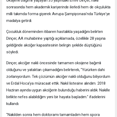
oksijene bağımlı yaşayan 35 yaşındaki Emre Dinçer, nakil
sonrasında hem akademik kariyerinde ilerledi hem de okçulukta
milli takımda forma giyerek Avrupa Şampiyonası'nda Türkiye'ye
madalya getirdi.
Çocukluk döneminden itibaren hastalıkla yaşadığını belirten
Dinçer, AA muhabirine yaptığı açıklamada, özellikle 28 yaşına
geldiğinde akciğer kapasitesinin belirgin şekilde düştüğünü
söyledi.
Dinçer, akciğer nakli öncesinde tamamen oksijene bağımlı
olduğunu ve yataktan çıkamadığını belirterek, "Yürürken dahi
zorlanıyordum. Tek çözümün akciğer nakli olduğunu biliyordum
ve Erdal Hoca'ya müracaat ettik. Nakil listesine alındım. 2018
Haziran ayında uygun akciğerin bulunduğu haberini aldık. Nakille
birlikte nefes alabildiğim yeni bir hayata başladım." ifadelerini
kullandı.
"Nakilden sonra hem doktoramı tamamladım hem spora