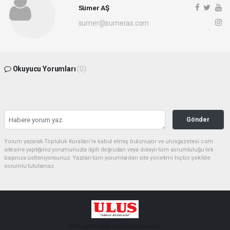
Sümer AŞ
sumer@sumeras.com
Okuyucu Yorumları
(0)
Gönder
Yorum yazarak Topluluk Kuralları’nı kabul etmiş bulunuyor ve ulusgazetesi.com
sitesine yaptığınız yorumunuzla ilgili doğrudan veya dolaylı tüm sorumluluğu tek
başınıza üstleniyorsunuz. Yazılan tüm yorumlardan site yönetimi hiçbir şekilde
sorumlu tutulamaz.
haber paketi
haber scripti
haber yazılımı