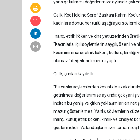
yana getirilmesi değerlerimize aykırıdır, çok yanl
Çelik, Koç Holding Şeref Başkanı Rahmi Koç'u
kadınlara dönük her türlü aşağılayıcı söylemi kın
İnanç, etnik köken ve cinsiyet üzerinden üretil
"Kadınlarla ilgili söylemlerin saygılı, özenli v
kesiminin inancı etnik kökeni, kültürü, kimliği 
olamaz." değerlendirmesini yaptı.
Çelik, şunları kaydetti:
"Bu yanlış söylemlerden kesinlikle uzak durulma
getirilmesi değerlerimize aykırıdır, çok yanlış
inciten bu yanlış ve çirkin yaklaşımları en net 
mazur gösterilemez. Yanlış söylemlerin düzelt
inanç, kültür, etnik köken, kimlik ve cinsiyet ko
göstermelidir. Vatandaşlarımızın tamamı eşit o