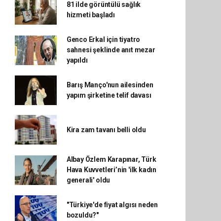
81 ilde görüntülü sağlık
hizmeti başladı
Genco Erkal için tiyatro
sahnesi şeklinde anıt mezar
yapıldı
Barış Manço'nun ailesinden
yapım şirketine telif davası
Kira zam tavanı belli oldu
Albay Özlem Karapınar, Türk
Hava Kuvvetleri’nin 'ilk kadın
generali' oldu
"Türkiye'de fiyat algısı neden
bozuldu?"