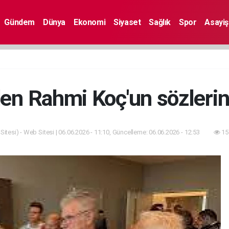
Gündem
Dünya
Ekonomi
Siyaset
Sağlık
Spor
Asayiş
den Rahmi Koç'un sözleri
itesi) - Web Sitesi | 06.06.2026 - 11:10, Güncelleme: 06.06.2026 - 12:53
15