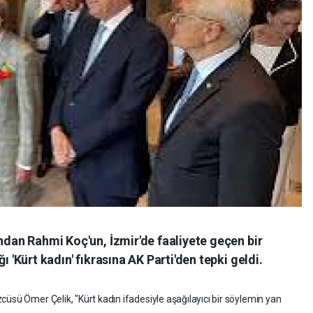
ından Rahmi Koç'un, İzmir'de faaliyete geçen bir
ı 'Kürt kadın' fıkrasına AK Parti'den tepki geldi.
üsü Ömer Çelik, "Kürt kadın ifadesiyle aşağılayıcı bir söylemin yan