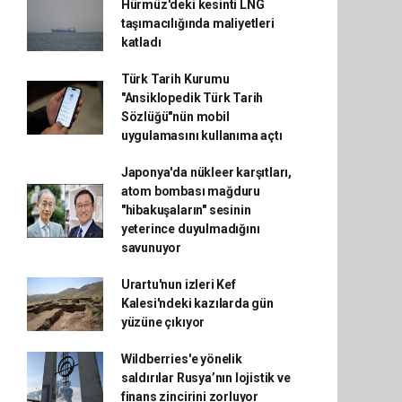
Hürmüz'deki kesinti LNG
taşımacılığında maliyetleri
katladı
Türk Tarih Kurumu
"Ansiklopedik Türk Tarih
Sözlüğü"nün mobil
uygulamasını kullanıma açtı
Japonya'da nükleer karşıtları,
atom bombası mağduru
"hibakuşaların" sesinin
yeterince duyulmadığını
savunuyor
Urartu'nun izleri Kef
Kalesi'ndeki kazılarda gün
yüzüne çıkıyor
Wildberries'e yönelik
saldırılar Rusya’nın lojistik ve
finans zincirini zorluyor