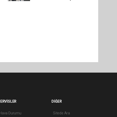
ERVİSLER
DİĞER
Hava Durumu
Sitede Ara