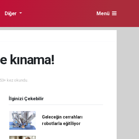
Diğer
Menü
ne kınama!
53+ kez okundu.
İlginizi Çekebilir
Geleceğin cerrahları
robotlarla eğitİliyor