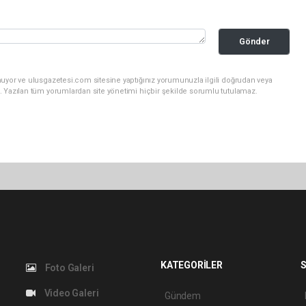
Gönder
nuyor ve ulusgazetesi.com sitesine yaptığınız yorumunuzla ilgili doğrudan veya
. Yazılan tüm yorumlardan site yönetimi hiçbir şekilde sorumlu tutulamaz.
KATEGORİLER
S
Foto Galeri
Video Galeri
Gündem