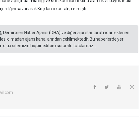
stane açılışında anlattığı ve Kürt kadınlarını konu alan fıkra, büyük tepki
l içerdiğini savunarak Koç’tan özür talep etmişti.
), Demirören Haber Ajansı (DHA) ve diğer ajanslar tarafından eklenen
lesi olmadan ajans kanallarından çekilmektedir. Bu haberlerde yer
 olup sitemizin hiç bir editörü sorumlu tutulamaz...
il.com