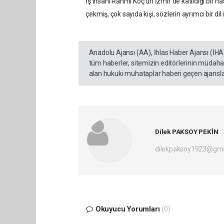
İş insanı Rahmi Koç’un İzmir’de katıldığı bir ha
çekmiş, çok sayıda kişi, sözlerin ayrımcı bir di
Anadolu Ajansı (AA), İhlas Haber Ajansı (İHA
tüm haberler, sitemizin editörlerinin müdaha
alan hukuki muhataplar haberi geçen ajanslar
Dilek PAKSOY PEKİN
dilekpaksoy1923@gma
Okuyucu Yorumları
(0)