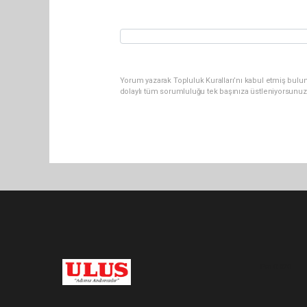
Yorum yazarak Topluluk Kuralları’nı kabul etmiş bulu
dolaylı tüm sorumluluğu tek başınıza üstleniyorsunuz
Pro-0.070