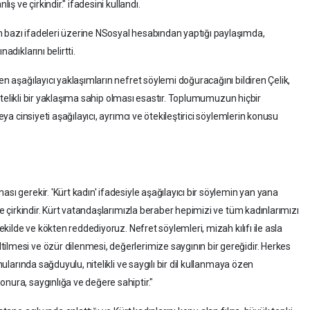
ış ve çirkindir." ifadesini kullandı.
n bazı ifadeleri üzerine NSosyal hesabından yaptığı paylaşımda,
adıklarını belirtti.
en aşağılayıcı yaklaşımların nefret söylemi doğuracağını bildiren Çelik,
e nitelikli bir yaklaşıma sahip olması esastır. Toplumumuzun hiçbir
veya cinsiyeti aşağılayıcı, ayrımcı ve ötekileştirici söylemlerin konusu
sı gerekir. 'Kürt kadın' ifadesiyle aşağılayıcı bir söylemin yan yana
 ve çirkindir. Kürt vatandaşlarımızla beraber hepimizi ve tüm kadınlarımızı
şekilde ve kökten reddediyoruz. Nefret söylemleri, mizah kılıfı ile asla
ilmesi ve özür dilenmesi, değerlerimize saygının bir gereğidir. Herkes
nularında sağduyulu, nitelikli ve saygılı bir dil kullanmaya özen
nura, saygınlığa ve değere sahiptir."