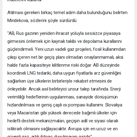
Atılması gereken birkaç temel adım daha bulunduğunu belirten
Mindekova, sözlerini şöyle sürdürdü:
"AB, Rus gazının yeniden ihracat yoluyla sessizce piyasaya
girmesini önlemek için kaynak takibi ve depolama kurallarını
güçlendirmeli. Yeni uzun vadeli gaz projeleri, fosil kullanımdan
çıkışı içeren net bir geçiş planı olmadan onaylanmamalı, aksi
halde fazla kapasiteye kilitlenme riski doğar. AB düzeyinde
koordineli LNG tedariki, daha uygun fiyatlarla arz güvenliğini
sağlarken üye ülkelerin birbirleriyle rekabet etmesini de
önleyebilir. Ancak asıl belirleyici unsur talep tarafında. Enerji
verimliliği hedeflerinin uygulanması, sanayide dönüşümün
hızlandırılması ve geniş çaplı ısı pompası kullanımı. Slovakya
veya Macaristan gibi yüksek derecede bağımlı ülkeler için
hedefli destek mekanizmaları, geçişin adil ve siyasi olarak
istikrarlı olmasını sağlayacaktır. Avrupa için en ucuz ve en
güvenli gaz, artık ihtiyaç duyulmayan gazdır."