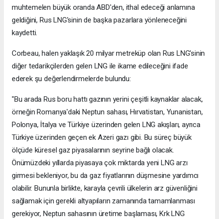
muhtemelen büyük oranda ABD'den, ithal edeceği anlamına
geldiğini, Rus LNG'sinin de başka pazarlara yönleneceğini
kaydetti.
Corbeau, halen yaklaşık 20 milyar metreküp olan Rus LNG'sinin
diğer tedarikçilerden gelen LNG ile ikame edileceğini ifade
ederek şu değerlendirmelerde bulundu:
"Bu arada Rus boru hattı gazının yerini çeşitli kaynaklar alacak,
örneğin Romanya'daki Neptun sahası, Hırvatistan, Yunanistan,
Polonya, İtalya ve Türkiye üzerinden gelen LNG akışları, ayrıca
Türkiye üzerinden geçen ek Azeri gazı gibi. Bu süreç büyük
ölçüde küresel gaz piyasalarının seyrine bağlı olacak.
Önümüzdeki yıllarda piyasaya çok miktarda yeni LNG arzı
girmesi bekleniyor, bu da gaz fiyatlarının düşmesine yardımcı
olabilir. Bununla birlikte, karayla çevrili ülkelerin arz güvenliğini
sağlamak için gerekli altyapıların zamanında tamamlanması
gerekiyor, Neptun sahasının üretime başlaması, Krk LNG