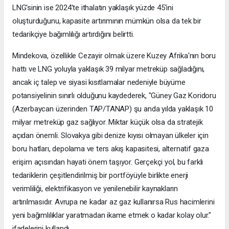
LNG'sinin ise 2024'te ithalatın yaklaşık yüzde 45'ini
oluşturduğunu, kapasite artırımının mümkün olsa da tek bir
tedarikçiye bağımlılığı artırdığını belirtti.
Mindekova, özellikle Cezayir olmak üzere Kuzey Afrika'nın boru
hattı ve LNG yoluyla yaklaşık 39 milyar metreküp sağladığını,
ancak iç talep ve siyasi kısıtlamalar nedeniyle büyüme
potansiyelinin sınırlı olduğunu kaydederek, "Güney Gaz Koridoru
(Azerbaycan üzerinden TAP/TANAP) şu anda yılda yaklaşık 10
milyar metreküp gaz sağlıyor. Miktar küçük olsa da stratejik
açıdan önemli. Slovakya gibi denize kıyısı olmayan ülkeler için
boru hatları, depolama ve ters akış kapasitesi, alternatif gaza
erişim açısından hayati önem taşıyor. Gerçekçi yol, bu farklı
tedariklerin çeşitlendirilmiş bir portföyüyle birlikte enerji
verimliliği, elektrifikasyon ve yenilenebilir kaynakların
artırılmasıdır. Avrupa ne kadar az gaz kullanırsa Rus hacimlerini
yeni bağımlılıklar yaratmadan ikame etmek o kadar kolay olur."
ifadelerini kullandı.