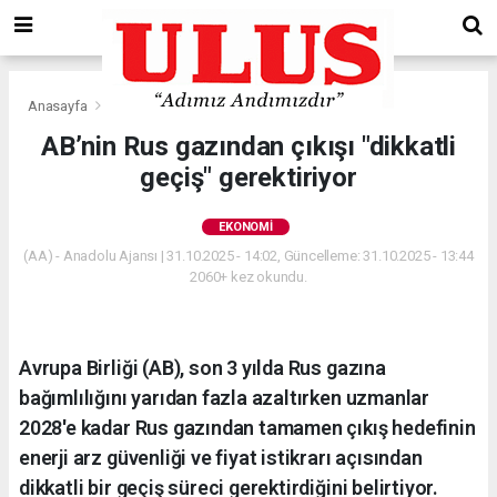
Anasayfa
Ekonomi
AB’nin Rus gazından çıkışı "dikkatli
geçiş" gerektiriyor
EKONOMI
(AA) - Anadolu Ajansı | 31.10.2025 - 14:02, Güncelleme: 31.10.2025 - 13:44
2060+ kez okundu.
Avrupa Birliği (AB), son 3 yılda Rus gazına
bağımlılığını yarıdan fazla azaltırken uzmanlar
2028'e kadar Rus gazından tamamen çıkış hedefinin
enerji arz güvenliği ve fiyat istikrarı açısından
dikkatli bir geçiş süreci gerektirdiğini belirtiyor.