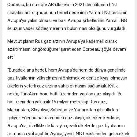
Corbeau, bu süreçte AB ülkelerinin 2021'den itibaren LNG
ithalatını artırdığını, bunun temel nedeninin Yamal LNG tesisinin
Avrupa'ya yakın olması ve bazı Avrupa şirketlerinin Yamal LNG
ile uzun vadeli sözleşmelerinin bulunması olduğunu vurguladı.
Mevcut planın Rus gaz arzının Avrupa'ya kademeli olarak
azaltılmasını öngördüğüne işaret eden Corbeau, şöyle devam
etti:
"Buradaki ana hedef, hem Avrupa'da hem de dünya genelinde
gaz fiyatlarının yükselmesini önlemek ve denize kıyısı olmayan
ülkelerin yeterli gaz arzına sahip olmasını sağlamak. Kritik
nokta, TürkAkım boru hattı üzerinden yapılan gaz akışıdır. Bu
hat üzerinden yaklaşık 15 milyar metreküp Rus gazı,
Macaristan, Slovakya, Sırbistan ve Yunanistan gibi ülkelere
gidiyor. Eğer bu hat üzerinden gaz akışı çok erken kesilirse,
Avrupa'da, özellikle de karayla çevrili ülkelerde gaz fiyatlarının
artmasına yol açabilir. Ayrıca, yeni LNG tesislerinden gelecek ek