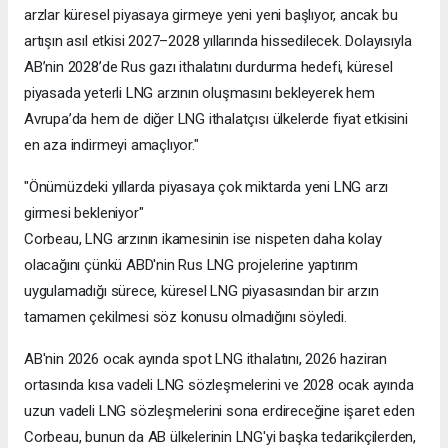
arzlar küresel piyasaya girmeye yeni yeni başlıyor, ancak bu
artışın asıl etkisi 2027–2028 yıllarında hissedilecek. Dolayısıyla
AB’nin 2028’de Rus gazı ithalatını durdurma hedefi, küresel
piyasada yeterli LNG arzının oluşmasını bekleyerek hem
Avrupa’da hem de diğer LNG ithalatçısı ülkelerde fiyat etkisini
en aza indirmeyi amaçlıyor."
"Önümüzdeki yıllarda piyasaya çok miktarda yeni LNG arzı
girmesi bekleniyor"
Corbeau, LNG arzının ikamesinin ise nispeten daha kolay
olacağını çünkü ABD'nin Rus LNG projelerine yaptırım
uygulamadığı sürece, küresel LNG piyasasından bir arzın
tamamen çekilmesi söz konusu olmadığını söyledi.
AB'nin 2026 ocak ayında spot LNG ithalatını, 2026 haziran
ortasında kısa vadeli LNG sözleşmelerini ve 2028 ocak ayında
uzun vadeli LNG sözleşmelerini sona erdireceğine işaret eden
Corbeau, bunun da AB ülkelerinin LNG'yi başka tedarikçilerden,