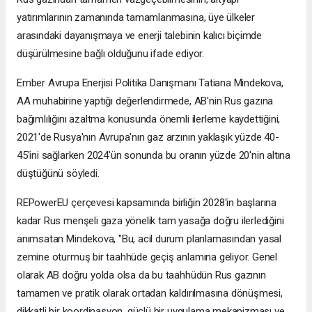
yatırımlarının zamanında tamamlanmasına, üye ülkeler
arasındaki dayanışmaya ve enerji talebinin kalıcı biçimde
düşürülmesine bağlı olduğunu ifade ediyor.
Ember Avrupa Enerjisi Politika Danışmanı Tatiana Mindekova,
AA muhabirine yaptığı değerlendirmede, AB'nin Rus gazına
bağımlılığını azaltma konusunda önemli ilerleme kaydettiğini,
2021'de Rusya'nın Avrupa'nın gaz arzının yaklaşık yüzde 40-
45'ini sağlarken 2024'ün sonunda bu oranın yüzde 20'nin altına
düştüğünü söyledi.
REPowerEU çerçevesi kapsamında birliğin 2028'in başlarına
kadar Rus menşeli gaza yönelik tam yasağa doğru ilerlediğini
anımsatan Mindekova, "Bu, acil durum planlamasından yasal
zemine oturmuş bir taahhüde geçiş anlamına geliyor. Genel
olarak AB doğru yolda olsa da bu taahhüdün Rus gazının
tamamen ve pratik olarak ortadan kaldırılmasına dönüşmesi,
dikkatli bir koordinasyon, güçlü bir uygulama mekanizması ve