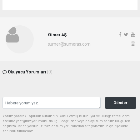
Sümer AŞ
sumer@sumeras.com
Okuyucu Yorumları
(0)
Gönder
Yorum yazarak Topluluk Kuralları’nı kabul etmiş bulunuyor ve ulusgazetesi.com
sitesine yaptığınız yorumunuzla ilgili doğrudan veya dolaylı tüm sorumluluğu tek
başınıza üstleniyorsunuz. Yazılan tüm yorumlardan site yönetimi hiçbir şekilde
sorumlu tutulamaz.