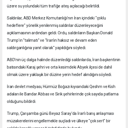
üzere su yolundaki tüm trafiğe ateş açılacağı belirtildi.
Saldırılar, ABD Merkez Komutanlığı'nın İran içindeki "çoklu
hedeflere" yönelik yenilenmiş saldırılar düzenleyeceğini
açıklamasının ardından geldi. Ordu, saldırıların Başkan Donald
Trump'ın "talimatı" ve "İran'ın haksız ve devam eden
saldırganlığına yanıt olarak" yapıldığını söyledi.
ABD'nin üç dalga halinde düzenlediği saldırılarda, İran başkentinin
batısındaki Karaj şehri ve orta kesimdeki Abyek ilçesi de dahil
olmak üzere yaklaşık bir düzine yerin hedef alındığını söyledi.
İran devlet medyası, Hürmüz Boğazı kıyısındaki Qeshm ve Kish
adaları ile Bandar Abbas ve Sirik şehirlerinde çok sayıda patlama
olduğunu bildirdi.
Trump, Çarşamba günü Beyaz Saray'da İran'ı barış anlaşması
müzakerelerini engellemekle suçladı ve ülkeye "çok sert" bir