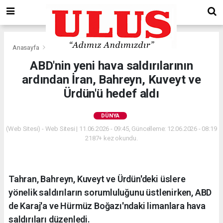
Anasayfa
Dünya
ABD'nin yeni hava saldırılarının
ardından İran, Bahreyn, Kuveyt ve
Ürdün'ü hedef aldı
DÜNYA
(Web Sitesi) - Web Sitesi | 11.06.2026 - 09:45, Güncelleme: 12.06.2026 - 08:19
2187+ kez okundu.
Tahran, Bahreyn, Kuveyt ve Ürdün'deki üslere
yönelik saldırıların sorumluluğunu üstlenirken, ABD
de Karaj'a ve Hürmüz Boğazı'ndaki limanlara hava
saldırıları düzenledi.