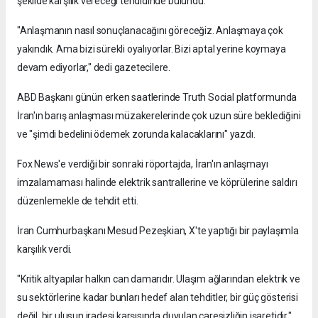
şekilde karşılık vereceği tehdidinde bulundu.
"Anlaşmanın nasıl sonuçlanacağını göreceğiz. Anlaşmaya çok
yakındık. Ama bizi sürekli oyalıyorlar. Bizi aptal yerine koymaya
devam ediyorlar," dedi gazetecilere.
ABD Başkanı günün erken saatlerinde Truth Social platformunda
İran'ın barış anlaşması müzakerelerinde çok uzun süre beklediğini
ve "şimdi bedelini ödemek zorunda kalacaklarını" yazdı.
Fox News'e verdiği bir sonraki röportajda, İran'ın anlaşmayı
imzalamaması halinde elektrik santrallerine ve köprülerine saldırı
düzenlemekle de tehdit etti.
İran Cumhurbaşkanı Mesud Pezeşkian, X'te yaptığı bir paylaşımla
karşılık verdi.
"Kritik altyapılar halkın can damarıdır. Ulaşım ağlarından elektrik ve
su sektörlerine kadar bunları hedef alan tehditler, bir güç gösterisi
değil, bir ulusun iradesi karşısında duyulan çaresizliğin işaretidir,"