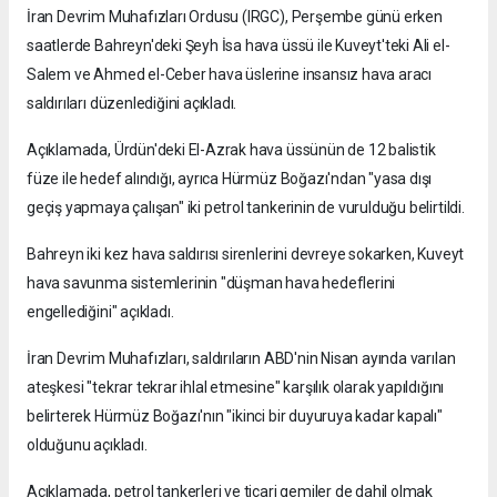
İran Devrim Muhafızları Ordusu (IRGC), Perşembe günü erken
saatlerde Bahreyn'deki Şeyh İsa hava üssü ile Kuveyt'teki Ali el-
Salem ve Ahmed el-Ceber hava üslerine insansız hava aracı
saldırıları düzenlediğini açıkladı.
Açıklamada, Ürdün'deki El-Azrak hava üssünün de 12 balistik
füze ile hedef alındığı, ayrıca Hürmüz Boğazı'ndan "yasa dışı
geçiş yapmaya çalışan" iki petrol tankerinin de vurulduğu belirtildi.
Bahreyn iki kez hava saldırısı sirenlerini devreye sokarken, Kuveyt
hava savunma sistemlerinin "düşman hava hedeflerini
engellediğini" açıkladı.
İran Devrim Muhafızları, saldırıların ABD'nin Nisan ayında varılan
ateşkesi "tekrar tekrar ihlal etmesine" karşılık olarak yapıldığını
belirterek Hürmüz Boğazı'nın "ikinci bir duyuruya kadar kapalı"
olduğunu açıkladı.
Açıklamada, petrol tankerleri ve ticari gemiler de dahil olmak