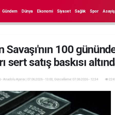
Gündem
Dünya
Ekonomi
Siyaset
Sağlık
Spor
Asayiş
an Savaşı'nın 100 gününde
rı sert satış baskısı altın
 - Anadolu Ajansı | 07.06.2026 - 13:00, Güncelleme: 07.06.2026 - 12:34
2245