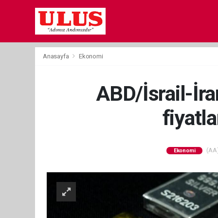
Anasayfa
Ekonomi
ABD/İsrail-İr
fiyatla
(AA)
Ekonomi