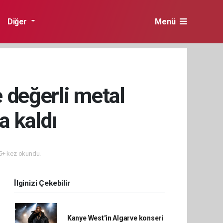
Diğer
Menü
 değerli metal
da kaldı
+ kez okundu.
İlginizi Çekebilir
Kanye West'in Algarve konseri