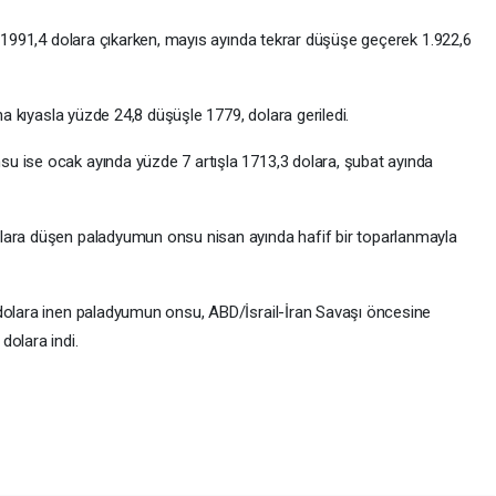
a 1991,4 dolara çıkarken, mayıs ayında tekrar düşüşe geçerek 1.922,6
ına kıyasla yüzde 24,8 düşüşle 1779, dolara geriledi.
u ise ocak ayında yüzde 7 artışla 1713,3 dolara, şubat ayında
lara düşen paladyumun onsu nisan ayında hafif bir toparlanmayla
 dolara inen paladyumun onsu, ABD/İsrail-İran Savaşı öncesine
dolara indi.