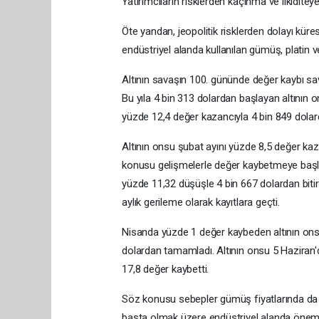
Yatırımcıların risklerden kaçınma ve likidit
Öte yandan, jeopolitik risklerden dolayı küre
endüstriyel alanda kullanılan gümüş, platin
Altının savaşın 100. gününde değer kaybı s
Bu yıla 4 bin 313 dolardan başlayan altının o
yüzde 12,4 değer kazancıyla 4 bin 849 dolar
Altının onsu şubat ayını yüzde 8,5 değer k
konusu gelişmelerle değer kaybetmeye başlay
yüzde 11,32 düşüşle 4 bin 667 dolardan biti
aylık gerileme olarak kayıtlara geçti.
Nisanda yüzde 1 değer kaybeden altının onsu
dolardan tamamladı. Altının onsu 5 Haziran
17,8 değer kaybetti.
Söz konusu sebepler gümüş fiyatlarında da etk
başta olmak üzere endüstriyel alanda önemli