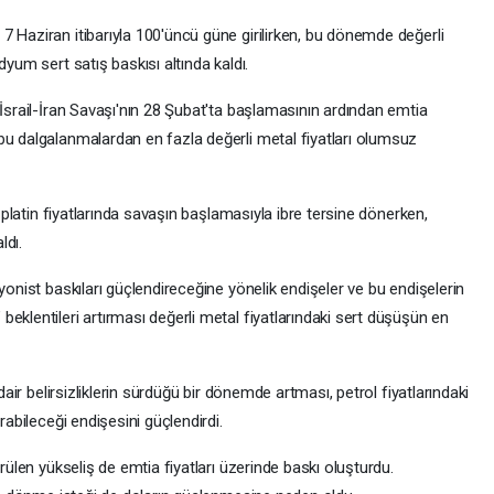
 Haziran itibarıyla 100'üncü güne girilirken, bu dönemde değerli
dyum sert satış baskısı altında kaldı.
/İsrail-İran Savaşı'nın 28 Şubat'ta başlamasının ardından emtia
bu dalgalanmalardan en fazla değerli metal fiyatları olumsuz
e platin fiyatlarında savaşın başlamasıyla ibre tersine dönerken,
ldı.
yonist baskıları güçlendireceğine yönelik endişeler ve bu endişelerin
eklentileri artırması değerli metal fiyatlarındaki sert düşüşün en
 dair belirsizliklerin sürdüğü bir dönemde artması, petrol fiyatlarındaki
rabileceği endişesini güçlendirdi.
örülen yükseliş de emtia fiyatları üzerinde baskı oluşturdu.