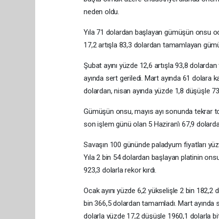
neden oldu.
Yıla 71 dolardan başlayan gümüşün onsu ocak
17,2 artışla 83,3 dolardan tamamlayan gümü
Şubat ayını yüzde 12,6 artışla 93,8 dolard
ayında sert geriledi. Mart ayında 61 dolara 
dolardan, nisan ayında yüzde 1,8 düşüşle 7
Gümüşün onsu, mayıs ayı sonunda tekrar top
son işlem günü olan 5 Haziran'ı 67,9 dolar
Savaşın 100 gününde paladyum fiyatları yüzd
Yıla 2 bin 54 dolardan başlayan platinin ons
923,3 dolarla rekor kırdı.
Ocak ayını yüzde 6,2 yükselişle 2 bin 182,2 
bin 366,5 dolardan tamamladı. Mart ayında se
dolarla yüzde 17,2 düşüşle 1960,1 dolarla biti