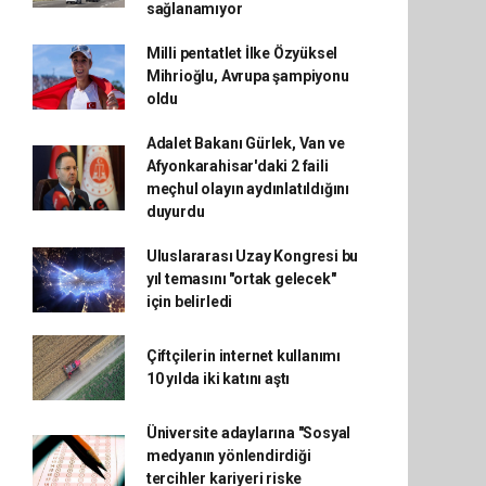
sağlanamıyor
Milli pentatlet İlke Özyüksel
Mihrioğlu, Avrupa şampiyonu
oldu
Adalet Bakanı Gürlek, Van ve
Afyonkarahisar'daki 2 faili
meçhul olayın aydınlatıldığını
duyurdu
Uluslararası Uzay Kongresi bu
yıl temasını "ortak gelecek"
için belirledi
Çiftçilerin internet kullanımı
10 yılda iki katını aştı
Üniversite adaylarına "Sosyal
medyanın yönlendirdiği
tercihler kariyeri riske