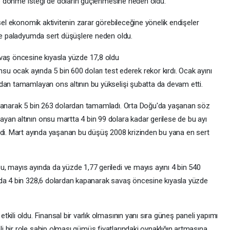
eye dönme isteği de doların güçlenmesine neden oldu.
sel ekonomik aktivitenin zarar görebileceğine yönelik endişeler
 ve paladyumda sert düşüşlere neden oldu.
avaş öncesine kıyasla yüzde 17,8 oldu
nsu ocak ayında 5 bin 600 doları test ederek rekor kırdı. Ocak ayını
dan tamamlayan ons altının bu yükselişi şubatta da devam etti.
azanarak 5 bin 263 dolardan tamamladı. Orta Doğu'da yaşanan söz
an altının onsu martta 4 bin 99 dolara kadar gerilese de bu ayı
rdi. Mart ayında yaşanan bu düşüş 2008 krizinden bu yana en sert
, mayıs ayında da yüzde 1,77 geriledi ve mayıs ayını 4 bin 540
'da 4 bin 328,6 dolardan kapanarak savaş öncesine kıyasla yüzde
ili oldu. Finansal bir varlık olmasının yanı sıra güneş paneli yapımı
 bir role sahip olması gümüş fiyatlarındaki oynaklığın artmasına