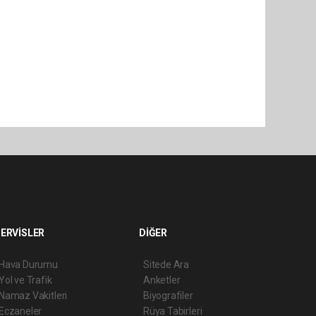
ERVİSLER
DİĞER
Hava Durumu
Sitede Ara
Yol ve Trafik
Anketler
Namaz Vakitleri
Biyografiler
Eczaneler
Rüya Tabirleri