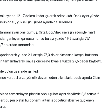
 ayında 121,7 dolara kadar çıkarak rekor kırdı. Ocak ayını yüzde
şün onsu, yükselişini şubat ayında da sürdürdü.
an tamamlayan ons gümüş, Orta Doğu'daki savaşın etkisiyle mart
kadar gerileyen gümüşün onsu bu ayı yüzde 19,9 azalışla 75,1
3,7 dolardan tamamladı.
arlanarak yüzde 2,1 artışla 75,3 dolar olmasına karşın, haftanın
dan tamamlayarak savaş öncesine kıyasla yüzde 27,6 değer kaybetti.
e 30'un üzerinde geriledi
u ise küresel arza yönelik devam eden sıkıntılarla ocak ayında 2 bin
dolarla tamamlayan platinin onsu şubat ayını da yüzde 8,5 artışla 2
rt düşen platin bu dönemi artan jeopolitik riskler ve güçlenen
rdi.