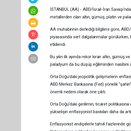
İSTANBUL (AA) - ABD/İsrail-İran Savaşı'nda 7
metallerden olan altın, gümüş, platin ve pala
AA muhabirinin derlediği bilgilere göre, ABD
piyasasında sert dalgalanmalar görülürken, 
etkilendi.
Bu yılın ilk ayında rekor kıran altın, gümüş v
paladyum da bu düşüş eğiliminden nasibini a
Orta Doğu'daki jeopolitik gelişmelerin enflas
ABD Merkez Bankasına (Fed) yönelik "şahin" b
önemli nedeni olarak öne çıktı.
Orta Doğu'daki gerilimin, ticaret politikasına
yükselişin enflasyonist baskıları daha da artı
Enflasyonist endişelerle tahvil faizlerinde g