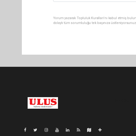
Yorum yazarak Topluluk Kuralları’nı kabul etmiş bulu
dolaylı tüm sorumluluğu tek başınıza üstleniyorsunuz
Pro-0.053