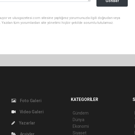
Gönder
nuyor ve ulusgazetesi.com sitesine yaptığınız yorumunuzla ilgili doğrudan veya
. Yazılan tüm yorumlardan site yönetimi hiçbir şekilde sorumlu tutulamaz.
KATEGORİLER
S
Foto Galeri
Video Galeri
Gündem
Dünya
Yazarlar
Ekonomi
Siyaset
Arşivler