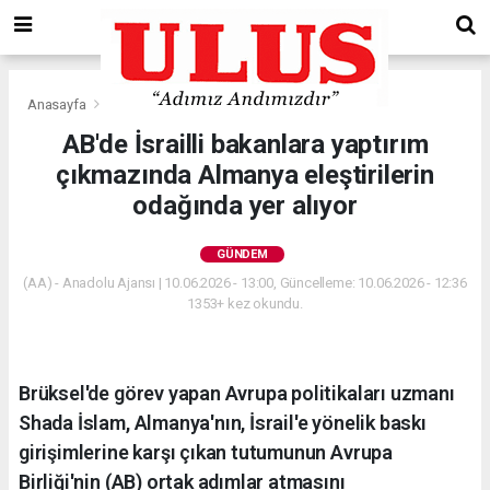
Anasayfa
Gündem
AB'de İsrailli bakanlara yaptırım
çıkmazında Almanya eleştirilerin
odağında yer alıyor
GÜNDEM
(AA) - Anadolu Ajansı | 10.06.2026 - 13:00, Güncelleme: 10.06.2026 - 12:36
1353+ kez okundu.
Brüksel'de görev yapan Avrupa politikaları uzmanı
Shada İslam, Almanya'nın, İsrail'e yönelik baskı
girişimlerine karşı çıkan tutumunun Avrupa
Birliği'nin (AB) ortak adımlar atmasını