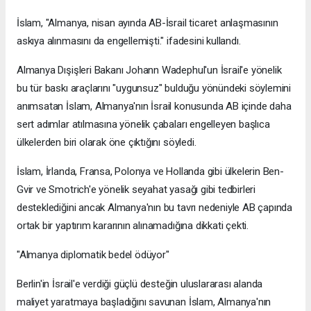
İslam, "Almanya, nisan ayında AB-İsrail ticaret anlaşmasının
askıya alınmasını da engellemişti." ifadesini kullandı.
Almanya Dışişleri Bakanı Johann Wadephul'un İsrail'e yönelik
bu tür baskı araçlarını "uygunsuz" bulduğu yönündeki söylemini
anımsatan İslam, Almanya'nın İsrail konusunda AB içinde daha
sert adımlar atılmasına yönelik çabaları engelleyen başlıca
ülkelerden biri olarak öne çıktığını söyledi.
İslam, İrlanda, Fransa, Polonya ve Hollanda gibi ülkelerin Ben-
Gvir ve Smotrich'e yönelik seyahat yasağı gibi tedbirleri
desteklediğini ancak Almanya'nın bu tavrı nedeniyle AB çapında
ortak bir yaptırım kararının alınamadığına dikkati çekti.
"Almanya diplomatik bedel ödüyor"
Berlin'in İsrail'e verdiği güçlü desteğin uluslararası alanda
maliyet yaratmaya başladığını savunan İslam, Almanya'nın