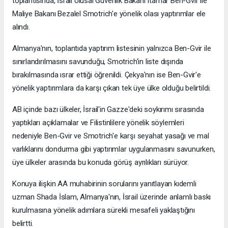
toplantısında, İsrail Ulusal Güvenlik Bakanı Itamar Ben-Gvir ile
Maliye Bakanı Bezalel Smotrich'e yönelik olası yaptırımlar ele
alındı.
Almanya'nın, toplantıda yaptırım listesinin yalnızca Ben-Gvir ile
sınırlandırılmasını savunduğu, Smotrich'in liste dışında
bırakılmasında ısrar ettiği öğrenildi. Çekya'nın ise Ben-Gvir'e
yönelik yaptırımlara da karşı çıkan tek üye ülke olduğu belirtildi.
AB içinde bazı ülkeler, İsrail'in Gazze'deki soykırımı sırasında
yaptıkları açıklamalar ve Filistinlilere yönelik söylemleri
nedeniyle Ben-Gvir ve Smotrich'e karşı seyahat yasağı ve mal
varlıklarını dondurma gibi yaptırımlar uygulanmasını savunurken,
üye ülkeler arasında bu konuda görüş ayrılıkları sürüyor.
Konuya ilişkin AA muhabirinin sorularını yanıtlayan kıdemli
uzman Shada İslam, Almanya'nın, İsrail üzerinde anlamlı baskı
kurulmasına yönelik adımlara sürekli mesafeli yaklaştığını
belirtti.