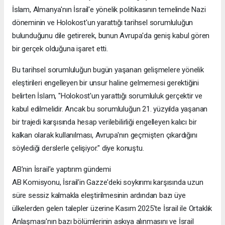
İslam, Almanya'nın İsrail'e yönelik politikasının temelinde Nazi
döneminin ve Holokost'un yarattığı tarihsel sorumluluğun
bulunduğunu dile getirerek, bunun Avrupa'da geniş kabul gören
bir gerçek olduğuna işaret etti.
Bu tarihsel sorumluluğun bugün yaşanan gelişmelere yönelik
eleştirileri engelleyen bir unsur haline gelmemesi gerektiğini
belirten İslam, "Holokost'un yarattığı sorumluluk gerçektir ve
kabul edilmelidir. Ancak bu sorumluluğun 21. yüzyılda yaşanan
bir trajedi karşısında hesap verilebilirliği engelleyen kalıcı bir
kalkan olarak kullanılması, Avrupa'nın geçmişten çıkardığını
söylediği derslerle çelişiyor." diye konuştu.
AB'nin İsrail'e yaptırım gündemi
AB Komisyonu, İsrail'in Gazze'deki soykırımı karşısında uzun
süre sessiz kalmakla eleştirilmesinin ardından bazı üye
ülkelerden gelen talepler üzerine Kasım 2025'te İsrail ile Ortaklık
Anlaşması'nın bazı bölümlerinin askıya alınmasını ve İsrail