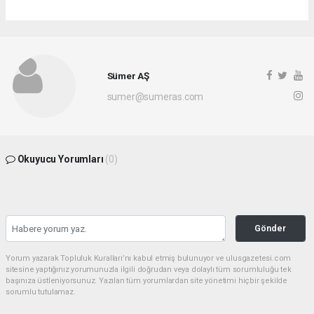
Sümer AŞ
sumer@sumeras.com
Okuyucu Yorumları
(0)
Gönder
Yorum yazarak Topluluk Kuralları’nı kabul etmiş bulunuyor ve ulusgazetesi.com
sitesine yaptığınız yorumunuzla ilgili doğrudan veya dolaylı tüm sorumluluğu tek
başınıza üstleniyorsunuz. Yazılan tüm yorumlardan site yönetimi hiçbir şekilde
sorumlu tutulamaz.