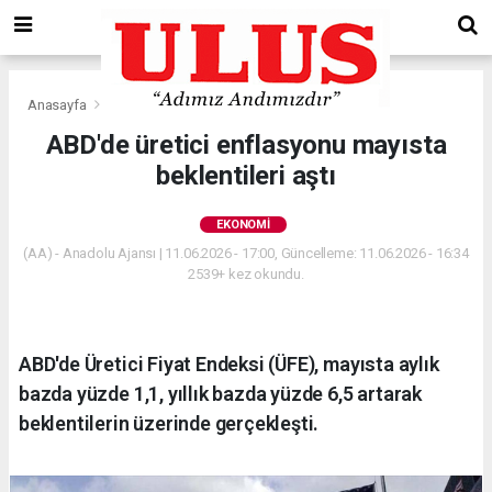
Anasayfa
Ekonomi
ABD'de üretici enflasyonu mayısta
beklentileri aştı
EKONOMI
(AA) - Anadolu Ajansı | 11.06.2026 - 17:00, Güncelleme: 11.06.2026 - 16:34
2539+ kez okundu.
ABD'de Üretici Fiyat Endeksi (ÜFE), mayısta aylık
bazda yüzde 1,1, yıllık bazda yüzde 6,5 artarak
beklentilerin üzerinde gerçekleşti.