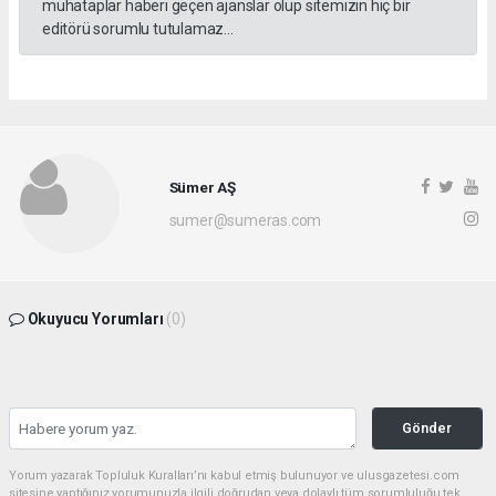
muhataplar haberi geçen ajanslar olup sitemizin hiç bir
editörü sorumlu tutulamaz...
Sümer AŞ
sumer@sumeras.com
Okuyucu Yorumları
(0)
Gönder
Yorum yazarak Topluluk Kuralları’nı kabul etmiş bulunuyor ve ulusgazetesi.com
sitesine yaptığınız yorumunuzla ilgili doğrudan veya dolaylı tüm sorumluluğu tek