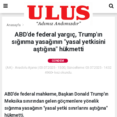
Anasayfa
Gündem
ABD'de federal yargıç, Trump'ın
sığınma yasağının "yasal yetkisini
aştığına" hükmetti
GÜNDEM
(AA) - Anadolu Ajansı | 03.07.2025 - 15:00, Güncelleme: 03.07.2025 - 14:32
4960+ kez okundu.
ABD’de federal mahkeme, Başkan Donald Trump'ın
Meksika sınırından gelen göçmenlere yönelik
sığınma yasağının "yasal yetki sınırlarını aştığına"
hükmetti.