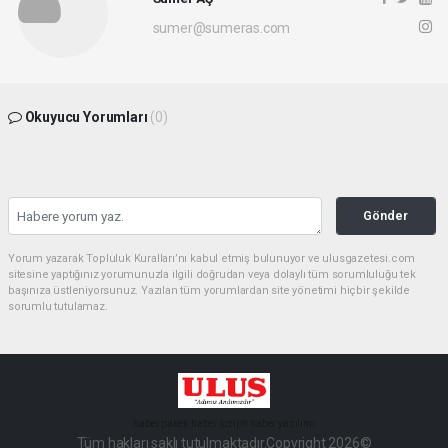
sumer@sumeras.com
Okuyucu Yorumları
(0)
Gönder
Yorum yazarak Topluluk Kuralları’nı kabul etmiş bulunuyor ve ulusgazetesi.com
sitesine yaptığınız yorumunuzla ilgili doğrudan veya dolaylı tüm sorumluluğu tek
başınıza üstleniyorsunuz. Yazılan tüm yorumlardan site yönetimi hiçbir şekilde
sorumlu tutulamaz.
haber paketi
haber scripti
haber yazılımı
Tüm hakları saklı tutulmaktadır.Copyright 2026©