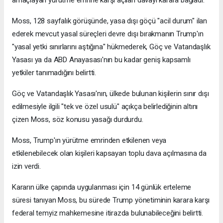
amaçlayan yürütme emrine karşı açılan davayı karara bağladı.
Moss, 128 sayfalık görüşünde, yasa dışı göçü "acil durum" ilan
ederek mevcut yasal süreçleri devre dışı bırakmanın Trump'ın
"yasal yetki sınırlarını aştığına" hükmederek, Göç ve Vatandaşlık
Yasası ya da ABD Anayasası'nın bu kadar geniş kapsamlı
yetkiler tanımadığını belirtti.
Göç ve Vatandaşlık Yasası'nın, ülkede bulunan kişilerin sınır dışı
edilmesiyle ilgili "tek ve özel usulü" açıkça belirlediğinin altını
çizen Moss, söz konusu yasağı durdurdu.
Moss, Trump'ın yürütme emrinden etkilenen veya
etkilenebilecek olan kişileri kapsayan toplu dava açılmasına da
izin verdi.
Kararın ülke çapında uygulanması için 14 günlük erteleme
süresi tanıyan Moss, bu sürede Trump yönetiminin karara karşı
federal temyiz mahkemesine itirazda bulunabileceğini belirtti.