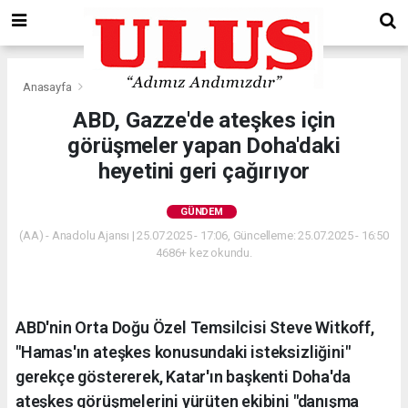
Anasayfa
Gündem
ABD, Gazze'de ateşkes için
görüşmeler yapan Doha'daki
heyetini geri çağırıyor
GÜNDEM
(AA) - Anadolu Ajansı | 25.07.2025 - 17:06, Güncelleme: 25.07.2025 - 16:50
4686+ kez okundu.
ABD'nin Orta Doğu Özel Temsilcisi Steve Witkoff,
"Hamas'ın ateşkes konusundaki isteksizliğini"
gerekçe göstererek, Katar'ın başkenti Doha'da
ateşkes görüşmelerini yürüten ekibini "danışma