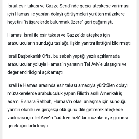
İsrail, esir takası ve Gazze Şeridi'nde geçici ateşkese varılması
için Hamas ile yapılan dolaylı görüşmeleri yürüten müzakere
heyetini "istişarelerde bulunmak üzere" geri çağırmıştı.
Hamas, İsrail ile esir takası ve Gazze'de ateşkes için
arabulucuların sunduğu taslağa ilişkin yanıtını ilettiğini bildirmişti.
İsrail Başbakanlık Ofisi, bu sabah yaptığı yazılı açıklamada,
arabulucular yoluyla Hamas'ın yanıtının Tel Aviv'e ulaştığını ve
değerlendirildiğini açıklamıştı.
İsrail ile Hamas arasında esir takası amacıyla yürütülen dolaylı
müzakerelerde arabuluculuk yapan Filistin asıllı Amerikalı iş
adamı Bishara Bahbah, Hamas'ın olası anlaşma için sunduğu
yanıtın olumlu ve gerçekçi olduğunu dile getirerek ateşkese
varılması için Tel Aviv'in "ciddi ve hızlı" bir müzakereye girmesi
gerektiğini belirtmişti.