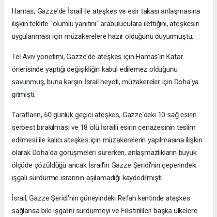
Hamas, Gazze'de İsrail ile ateşkes ve esir takası anlaşmasına
ilişkin teklife "olumlu yanıtını" arabuluculara ilettiğini, ateşkesin
uygulanması için müzakerelere hazır olduğunu duyurmuştu.
Tel Aviv yönetimi, Gazze'de ateşkes için Hamas'ın Katar
önerisinde yaptığı değişikliğin kabul edilemez olduğunu
savunmuş, buna karşın İsrail heyeti, müzakereler için Doha'ya
gitmişti.
Tarafların, 60 günlük geçici ateşkes, Gazze'deki 10 sağ esirin
serbest bırakılması ve 18 ölü İsrailli esirin cenazesinin teslim
edilmesi ile kalıcı ateşkes için müzakerelerin yapılmasına ilişkin
olarak Doha'da görüşmeleri sürerken, anlaşmazlıkların büyük
ölçüde çözüldüğü ancak İsrail'in Gazze Şeridi'nin çeperindeki
işgali sürdürme ısrarının aşılamadığı kaydedilmişti.
İsrail, Gazze Şeridi'nin güneyindeki Refah kentinde ateşkes
sağlansa bile işgalini sürdürmeyi ve Filistinlileri başka ülkelere