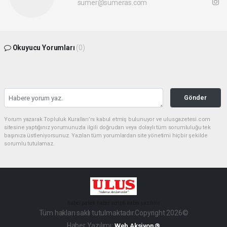
sumer@sumeras.com
Okuyucu Yorumları
(0)
Gönder
Yorum yazarak Topluluk Kuralları’nı kabul etmiş bulunuyor ve ulusgazetesi.com
sitesine yaptığınız yorumunuzla ilgili doğrudan veya dolaylı tüm sorumluluğu tek
başınıza üstleniyorsunuz. Yazılan tüm yorumlardan site yönetimi hiçbir şekilde
sorumlu tutulamaz.
haber paketi
haber scripti
haber yazılımı
Tüm hakları saklı tutulmaktadır.Copyright 2026©
Haber Yazılımı:
Web Aksiyon ®