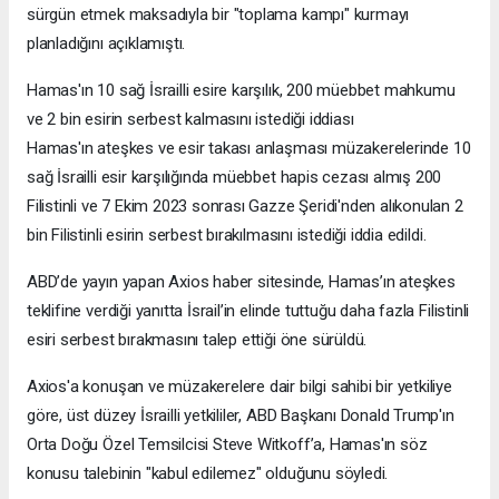
sürgün etmek maksadıyla bir "toplama kampı" kurmayı
planladığını açıklamıştı.
Hamas'ın 10 sağ İsrailli esire karşılık, 200 müebbet mahkumu
ve 2 bin esirin serbest kalmasını istediği iddiası
Hamas'ın ateşkes ve esir takası anlaşması müzakerelerinde 10
sağ İsrailli esir karşılığında müebbet hapis cezası almış 200
Filistinli ve 7 Ekim 2023 sonrası Gazze Şeridi'nden alıkonulan 2
bin Filistinli esirin serbest bırakılmasını istediği iddia edildi.
ABD’de yayın yapan Axios haber sitesinde, Hamas’ın ateşkes
teklifine verdiği yanıtta İsrail’in elinde tuttuğu daha fazla Filistinli
esiri serbest bırakmasını talep ettiği öne sürüldü.
Axios'a konuşan ve müzakerelere dair bilgi sahibi bir yetkiliye
göre, üst düzey İsrailli yetkililer, ABD Başkanı Donald Trump'ın
Orta Doğu Özel Temsilcisi Steve Witkoff’a, Hamas'ın söz
konusu talebinin "kabul edilemez" olduğunu söyledi.