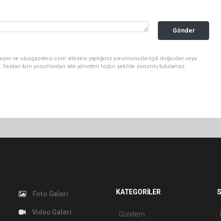
Gönder
nuyor ve ulusgazetesi.com sitesine yaptığınız yorumunuzla ilgili doğrudan veya
. Yazılan tüm yorumlardan site yönetimi hiçbir şekilde sorumlu tutulamaz.
KATEGORİLER
S
Foto Galeri
Video Galeri
Gündem