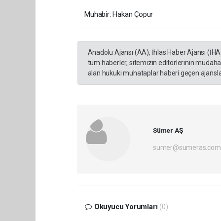
Muhabir: Hakan Çopur
Anadolu Ajansı (AA), İhlas Haber Ajansı (İHA
tüm haberler, sitemizin editörlerinin müdaha
alan hukuki muhataplar haberi geçen ajanslar
Sümer AŞ
sumer@sumeras.com
Okuyucu Yorumları
(0)