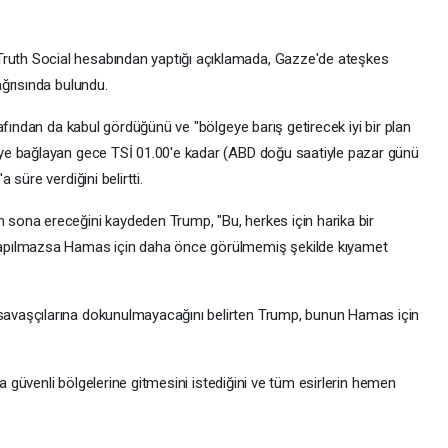
th Social hesabından yaptığı açıklamada, Gazze'de ateşkes
ğrısında bulundu.
afından da kabul gördüğünü ve "bölgeye barış getirecek iyi bir plan
ye bağlayan gece TSİ 01.00'e kadar (ABD doğu saatiyle pazar günü
süre verdiğini belirtti.
ona ereceğini kaydeden Trump, "Bu, herkes için harika bir
apılmazsa Hamas için daha önce görülmemiş şekilde kıyamet
avaşçılarına dokunulmayacağını belirten Trump, bunun Hamas için
ha güvenli bölgelerine gitmesini istediğini ve tüm esirlerin hemen