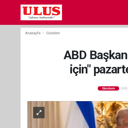
Anasayfa
Gündem
ABD Başkanı
için" pazar
(AA)
Gündem