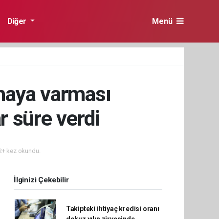
Diğer
Menü
maya varması
r süre verdi
+ kez okundu.
İlginizi Çekebilir
Takipteki ihtiyaç kredisi oranı