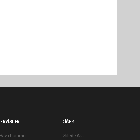
ERVİSLER
DİĞER
Hava Durumu
Sitede Ara