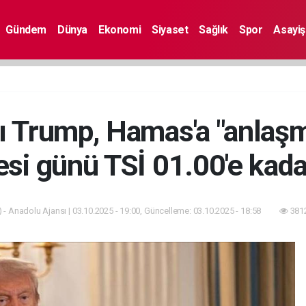
Gündem
Dünya
Ekonomi
Siyaset
Sağlık
Spor
Asayiş
 Trump, Hamas'a "anlaş
tesi günü TSİ 01.00'e kada
 - Anadolu Ajansı | 03.10.2025 - 19:00, Güncelleme: 03.10.2025 - 18:58
3812