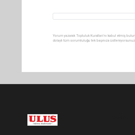
Yorum yazarak Topluluk Kuralları’nı kabul etmiş bulu
dolaylı tüm sorumluluğu tek başınıza üstleniyorsunuz
Pro-0.072