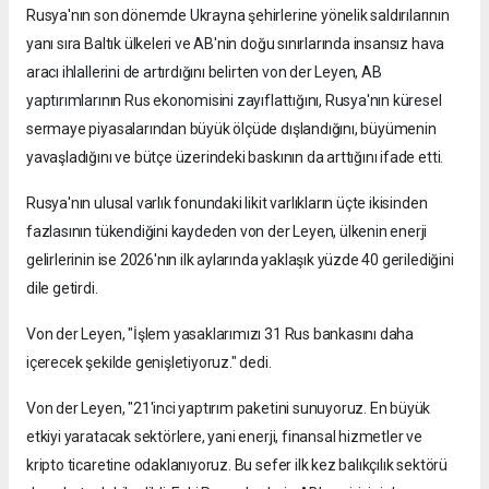
Rusya'nın son dönemde Ukrayna şehirlerine yönelik saldırılarının
yanı sıra Baltık ülkeleri ve AB'nin doğu sınırlarında insansız hava
aracı ihlallerini de artırdığını belirten von der Leyen, AB
yaptırımlarının Rus ekonomisini zayıflattığını, Rusya'nın küresel
sermaye piyasalarından büyük ölçüde dışlandığını, büyümenin
yavaşladığını ve bütçe üzerindeki baskının da arttığını ifade etti.
Rusya'nın ulusal varlık fonundaki likit varlıkların üçte ikisinden
fazlasının tükendiğini kaydeden von der Leyen, ülkenin enerji
gelirlerinin ise 2026'nın ilk aylarında yaklaşık yüzde 40 gerilediğini
dile getirdi.
Von der Leyen, "İşlem yasaklarımızı 31 Rus bankasını daha
içerecek şekilde genişletiyoruz." dedi.
Von der Leyen, "21'inci yaptırım paketini sunuyoruz. En büyük
etkiyi yaratacak sektörlere, yani enerji, finansal hizmetler ve
kripto ticaretine odaklanıyoruz. Bu sefer ilk kez balıkçılık sektörü