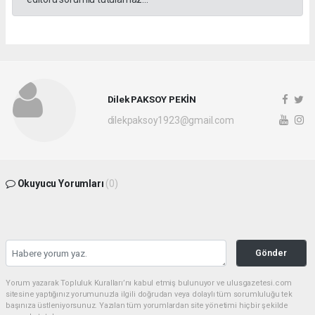
Dilek PAKSOY PEKİN
dilekpaksoy1923@gmail.com
Okuyucu Yorumları
(0)
Gönder
Yorum yazarak Topluluk Kuralları’nı kabul etmiş bulunuyor ve ulusgazetesi.com
sitesine yaptığınız yorumunuzla ilgili doğrudan veya dolaylı tüm sorumluluğu tek
başınıza üstleniyorsunuz. Yazılan tüm yorumlardan site yönetimi hiçbir şekilde