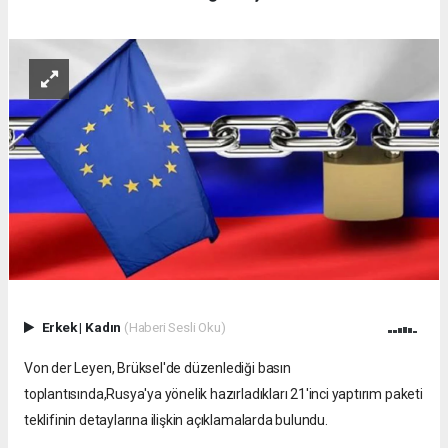
Erkek
|
Kadın
(Haberi Sesli Oku)
Von der Leyen, Brüksel'de düzenlediği basın
toplantısında,Rusya
'ya yönelik hazırladıkları 21'inci yaptırım
paketi
teklifinin detaylarına ilişkin açıklamalarda bulundu.