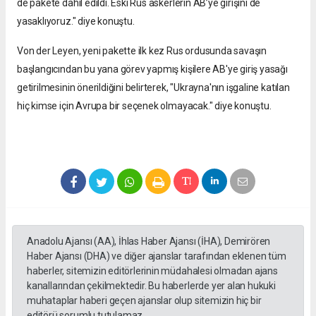
de pakete dahil edildi. Eski Rus askerlerin AB’ye girişini de
yasaklıyoruz." diye konuştu.
Von der Leyen, yeni pakette ilk kez Rus ordusunda savaşın
başlangıcından bu yana görev yapmış kişilere AB'ye giriş yasağı
getirilmesinin önerildiğini belirterek, "Ukrayna'nın işgaline katılan
hiç kimse için Avrupa bir seçenek olmayacak." diye konuştu.
Anadolu Ajansı (AA), İhlas Haber Ajansı (İHA), Demirören
Haber Ajansı (DHA) ve diğer ajanslar tarafından eklenen tüm
haberler, sitemizin editörlerinin müdahalesi olmadan ajans
kanallarından çekilmektedir. Bu haberlerde yer alan hukuki
muhataplar haberi geçen ajanslar olup sitemizin hiç bir
editörü sorumlu tutulamaz...