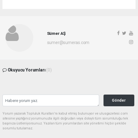
Sümer AŞ
sumer@sumeras.com
Okuyucu Yorumları
(0)
Gönder
Yorum yazarak Topluluk Kuralları’nı kabul etmiş bulunuyor ve ulusgazetesi.com
sitesine yaptığınız yorumunuzla ilgili doğrudan veya dolaylı tüm sorumluluğu tek
başınıza üstleniyorsunuz. Yazılan tüm yorumlardan site yönetimi hiçbir şekilde
sorumlu tutulamaz.