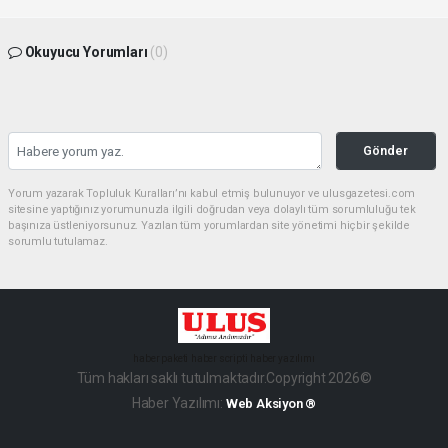
Okuyucu Yorumları
(0)
Gönder
Yorum yazarak Topluluk Kuralları’nı kabul etmiş bulunuyor ve ulusgazetesi.com
sitesine yaptığınız yorumunuzla ilgili doğrudan veya dolaylı tüm sorumluluğu tek
başınıza üstleniyorsunuz. Yazılan tüm yorumlardan site yönetimi hiçbir şekilde
sorumlu tutulamaz.
haber paketi
haber scripti
haber yazılımı
Tüm hakları saklı tutulmaktadır.Copyright 2026©
Haber Yazılımı:
Web Aksiyon ®