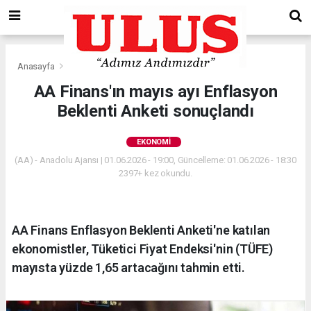
Anasayfa
Ekonomi
AA Finans'ın mayıs ayı Enflasyon
Beklenti Anketi sonuçlandı
EKONOMI
(AA) - Anadolu Ajansı | 01.06.2026 - 19:00, Güncelleme: 01.06.2026 - 18:30
2397+ kez okundu.
AA Finans Enflasyon Beklenti Anketi'ne katılan
ekonomistler, Tüketici Fiyat Endeksi'nin (TÜFE)
mayısta yüzde 1,65 artacağını tahmin etti.