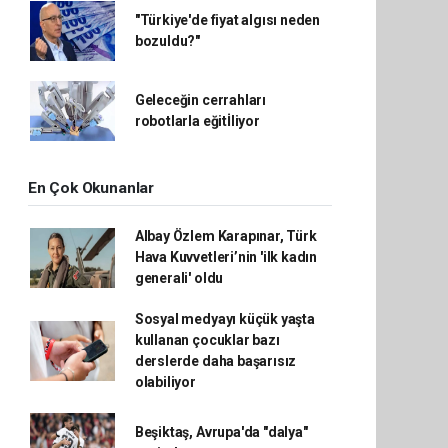
"Türkiye'de fiyat algısı neden
bozuldu?"
Geleceğin cerrahları
robotlarla eğitİliyor
En Çok Okunanlar
Albay Özlem Karapınar, Türk
Hava Kuvvetleri’nin 'ilk kadın
generali' oldu
Sosyal medyayı küçük yaşta
kullanan çocuklar bazı
derslerde daha başarısız
olabiliyor
Beşiktaş, Avrupa'da "dalya"