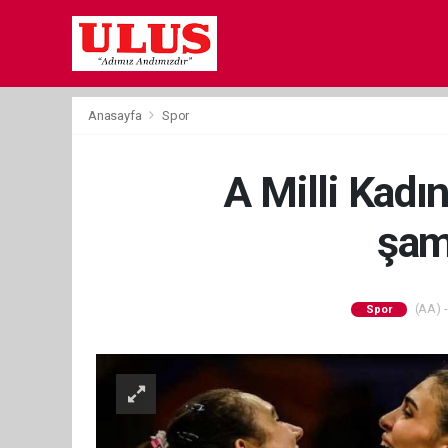
Anasayfa
Spor
A Milli Kadın
şam
(AA) -
Spor