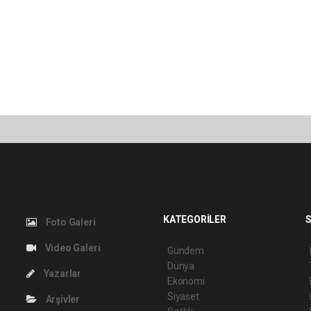
KATEGORİLER
S
Foto Galeri
Video Galeri
Gündem
Dünya
Yazarlar
Ekonomi
Siyaset
Arşivler