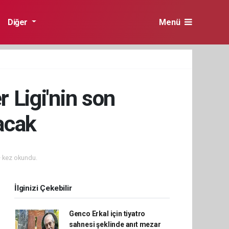
Diğer
Menü
r Ligi'nin son
acak
 kez okundu.
İlginizi Çekebilir
Genco Erkal için tiyatro
sahnesi şeklinde anıt mezar