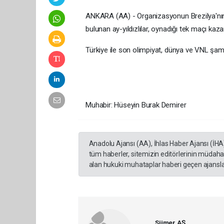
ANKARA (AA) - Organizasyonun Brezilya'nın ba
bulunan ay-yıldızlılar, oynadığı tek maçı kaz
Türkiye ile son olimpiyat, dünya ve VNL şam
Muhabir: Hüseyin Burak Demirer
Anadolu Ajansı (AA), İhlas Haber Ajansı (İHA
tüm haberler, sitemizin editörlerinin müdaha
alan hukuki muhataplar haberi geçen ajanslar
Sümer AŞ