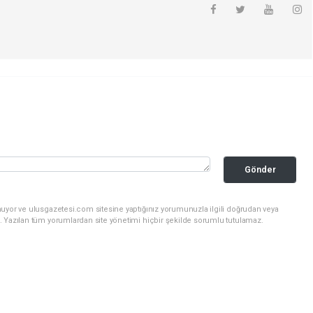
Gönder
nuyor ve ulusgazetesi.com sitesine yaptığınız yorumunuzla ilgili doğrudan veya
. Yazılan tüm yorumlardan site yönetimi hiçbir şekilde sorumlu tutulamaz.