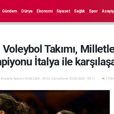
Gündem
Dünya
Ekonomi
Siyaset
Sağlık
Spor
Asayiş
 Voleybol Takımı, Milletle
piyonu İtalya ile karşılaş
 Anadolu Ajansı | 05.06.2026 - 09:30, Güncelleme: 05.06.2026 - 09:11
1776+