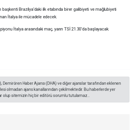
şkenti Brazilya'daki ilk etabında birer galibiyeti ve mağlubiyeti
anan İtalya ile mücadele edecek.
piyonu İtalya arasındaki maç, yarın TSİ 21.30'da başlayacak.
), Demirören Haber Ajansı (DHA) ve diğer ajanslar tarafından eklenen
lesi olmadan ajans kanallarından çekilmektedir. Bu haberlerde yer
 olup sitemizin hiç bir editörü sorumlu tutulamaz...