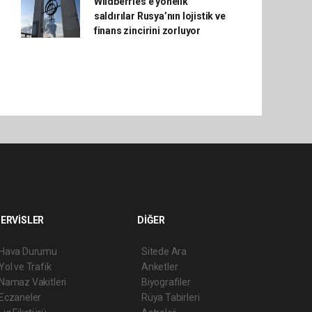
Wildberries'e yönelik
saldırılar Rusya’nın lojistik ve
finans zincirini zorluyor
ERVİSLER
DİĞER
Hava Durumu
Sitede Ara
Yol ve Trafik
Anketler
Namaz Vakitleri
Biyografiler
Eczaneler
Rüya Tabirleri