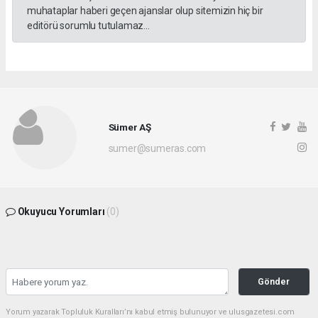
muhataplar haberi geçen ajanslar olup sitemizin hiç bir
editörü sorumlu tutulamaz...
Sümer AŞ
sumer@sumeras.com
Okuyucu Yorumları
(0)
Gönder
Yorum yazarak Topluluk Kuralları’nı kabul etmiş bulunuyor ve ulusgazetesi.com