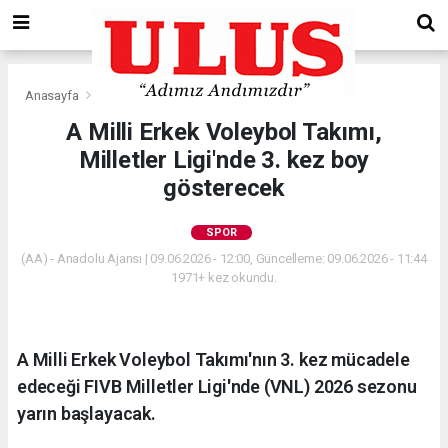
Anasayfa
Spor
A Milli Erkek Voleybol Takımı,
Milletler Ligi'nde 3. kez boy
gösterecek
SPOR
(AA) - Anadolu Ajansı | 09.06.2026 - 12:00, Güncelleme: 09.06.2026 - 11:44
1971+ kez okundu.
A Milli Erkek Voleybol Takımı'nın 3. kez mücadele
edeceği FIVB Milletler Ligi'nde (VNL) 2026 sezonu
yarın başlayacak.