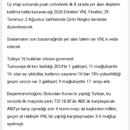
Üç etap sonunda puan cetvelinde ilk 8 sırada yer alan ekiplerin
katılma hakkı kazanacağı 2026 Erkekler VNL Finalleri, 29
Temmuz-2 Ağustos tarihlerinde Çin'in Ningbo kentinde
düzenlenecek.
Sıralamanın son basamağında yer alan takım ise VNL'e veda
edecek.
Türkiye 16'ncılıktan ötesini göremedi
Turnuvaya ilk kez katıldığı 2024'te 1 galibiyet, 11 mağlubiyetle
16. olan ay-yıldızlılar, katılımcı sayısının 16'dan 18'e yükseltildiği
geçen sezon ise 3 galibiyet, 9 mağlubiyetle 17. sırayı aldı.
Başantrenörlüğünü Slobodan Kovac'ın yaptığı Türkiye, bu
sezonki ilk maçında yarın TSİ 18.00'de ABD ile karşılaşacak.
ABD'ye karşı oynadığı son 4 resmi maçı da kaybeden milliler,
geçen yıl rakibiyle VNL'de yaptığı karşılaşmadan 3-0 mağlup
ayrılmıştı.