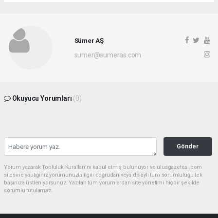
Sümer AŞ
sumer@sumeras.com
Okuyucu Yorumları
(0)
Gönder
Yorum yazarak Topluluk Kuralları’nı kabul etmiş bulunuyor ve ulusgazetesi.com
sitesine yaptığınız yorumunuzla ilgili doğrudan veya dolaylı tüm sorumluluğu tek
başınıza üstleniyorsunuz. Yazılan tüm yorumlardan site yönetimi hiçbir şekilde
sorumlu tutulamaz.