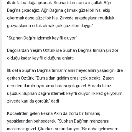
ilk defa bu dağa çıkacak. Süphan'dan sonra inşallah Ağrı
Dağı'na çıkacağız. Ağrı Dağı'na çıkmak güzel bir his, ekip
çıkarmak daha güzel bir his. Zirvede arkadaşların mutluluk
gözyaşlarına ortak olmak çok güzel bir duygu."
"Süphan Dağı'nı izlemek keyifli oluyor"
Dağcılardan Yeşim Öztürk ise Süphan Dağı'na tırmanışın zor
olduğu kadar keyifli olduğunu anlattı.
İlk defa Süphan Dağı'na tırmanmanın heyecanını yaşadığını dile
getiren Öztürk, "Bursa'dan geldim orası çok sıcaktı. Zaten
nemden durulmuyor ama burası çok güzel. Burada biraz
üşüdük. Süphan Dağı'nı izlemek keyifli oluyor. İlk kez geliyorum
zirvede karı da gördük." dedi.
Kocaeli'den gelen Besna Akın da zorlu bir tırmanış
yaptıklarından bahsederek, "Süphan Dağı'nın manzarası
inanılmaz güzel. Çıkarken süründürüyor. 'Bir daha gelmesem