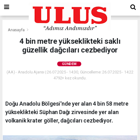
Anasayfa
Gündem
4 bin metre yükseklikteki saklı
güzellik dağcıları cezbediyor
GÜNDEM
(AA) - Anadolu Ajansı | 26.07.2025 - 14:30, Güncelleme: 26.07.2025 - 14:22
4792+ kez okundu.
Doğu Anadolu Bölgesi'nde yer alan 4 bin 58 metre
yükseklikteki Süphan Dağı zirvesinde yer alan
volkanik krater göller, dağcıları cezbediyor.