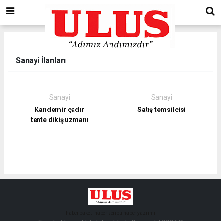
Sanayi İlanları
Sanayi
Sanayi
Kandemir çadır
Satış temsilcisi
tente dikiş uzmanı
haber paketi
haber scripti
haber yazılımı